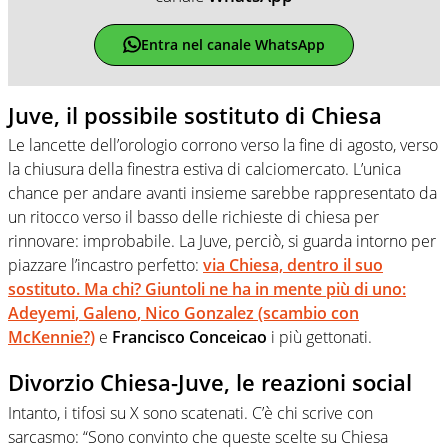
Entra nel canale WhatsApp
Juve, il possibile sostituto di Chiesa
Le lancette dell’orologio corrono verso la fine di agosto, verso
la chiusura della finestra estiva di calciomercato. L’unica
chance per andare avanti insieme sarebbe rappresentato da
un ritocco verso il basso delle richieste di chiesa per
rinnovare: improbabile. La Juve, perciò, si guarda intorno per
piazzare l’incastro perfetto:
via Chiesa, dentro il suo
sostituto. Ma chi? Giuntoli ne ha in mente più di uno:
Adeyemi
,
Galeno
,
Nico
Gonzalez
(scambio con
McKennie?
)
e
Francisco
Conceicao
i più gettonati.
Divorzio Chiesa-Juve, le reazioni social
Intanto, i tifosi su X sono scatenati. C’è chi scrive con
sarcasmo: “Sono convinto che queste scelte su Chiesa