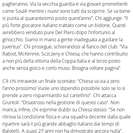
pagheranno. Via la vecchia guardia e via giovani promettenti
come Soulé mentre i nuovi sono tutti da scoprire. Se va bene
si punta al quarantesimo posto quest’anno”. Chi aggiunge: “Il
più forte giocatore italiano trattato come un bidone. Questi
avrebbero venduto pure Del Piero dopo l’infortunio al
ginocchio. Siamo in mano a gente inadeguata a guidare la
Juventus”. Chi prosegue, schierandosi al fianco del club: “Via
Rabiot, McKennie, Sczczeny e Chiesa, che hanno contribuito
a non più della vittoria della Coppa Italia e al terzo posto
anche senza gioco e corto muso. Bisogna voltare pagina”.
C’è chi intravede un finale scontato: “Chiesa va via a zero
l’anno prossimo! Vuole uno stipendio possibile solo se lo si
prende a zero risparmiando sul cartellino”. Chi attacca
Giuntoli: “Disastroso nella gestione di questo caso”. Non
manca, infine, chi esprime dubbi su Chiesa stesso: “Se non
ritrova la condizione fisica e una squadra decente dalla quale
ripartire sarà il più grande abbaglio italiano dai tempi di
Balotelli. A quasi 27 anni non ha dimostrato ancora nulla”.