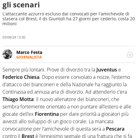
gli scenari
L'attaccante azzurro escluso dai convocati per l'amichevole di
stasera col Brest, il ds Giuntoli ha 27 giorni per cederlo, costa 20
milioni
03/08/24 13:30
Marco Festa
GIORNALISTA
Frequentatore di stadi ed esperto di calcio, ama
agganciare e far domande a idoli e futuri campioni. Anzi,
Sempre più lontani. Prove di divorzio tra la
Juventus
e
spesso precorre gli addetti ai lavori e li scova prima di
Federico
Chiesa
. Dopo essere convolato a nozze, l’esterno
loro
d’attacco dei bianconeri e della Nazionale ha raggiunto la
Continassa ed annusa aria di divorzio. Ad attenderlo c’era
Thiago
Motta
: il nuovo allenatore dei bianconeri, che
sembra fortemente orientato a non puntare all’estero e alle
giocate dell’ex
Fiorentina
per dare priorità a giocatori più
avvezzi allo sviluppo di un gioco corale. La mancata
convocazione per l’amichevole di questa sera a
Pescara
contro il
Brest
è l’ennesimo segnale di una frattura che si fa