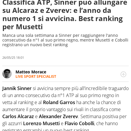
Classifica ATP, Sinner può allungare
su Alcaraz e Zverev: e l’anno da
numero 1 si avvicina. Best ranking
per Musetti
Manca una sola settimana a Sinner per raggiungere l'anno
consecutivo da n°1 al suo primo regno, mentre Musetti e Cobolli
registrano un nuovo best ranking
26/05/25 18:01
Matteo Morace
LIVE SPORT SPECIALIST
La multimedialità quale approccio personale e
professionale. Ama raccontare lo sport focalizzando ogni
Jannik Sinner
si avvicina sempre più all’incredibile traguardo
attenzione sul tempo reale: la verità della dirette non
di un anno consecutivo da n°1 ATP al suo primo regno in
sono opinioni ma fatti
vetta al ranking e al
Roland Garros
ha anche la chance di
aumentare il proprio vantaggio sui rivali in classifica come
Carlos Alcaraz
e
Alexander Zverev
. Settimana positiva per
gli azzurri
Lorenzo Musetti
e
Flavio Cobolli
, che hanno
registrato entrambi un nuovo best ranking.