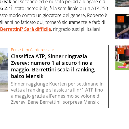
 break
nel secondo ed è riuscito poi ad allungare e a
 6-2
. “È stato incredibile, è la semifinale di un ATP 250
uesto modo contro un giocatore del genere, Roberto è
li anni ho faticato qui, tornerò sicuramente e farò di
errettini? Sarà difficile
, ringrazio tutti gli italiani
Forse ti può interessare
Classifica ATP, Sinner ringrazia
Zverev: numero 1 al sicuro fino a
maggio. Berrettini scala il ranking,
balzo Mensik
Sinner raggiunge Kuerten per settimane in
vetta al ranking e si assicura il n°1 ATP fino
a maggio grazie all'ennesimo scivolone di
Zverev. Bene Berrettini, sorpresa Mensik