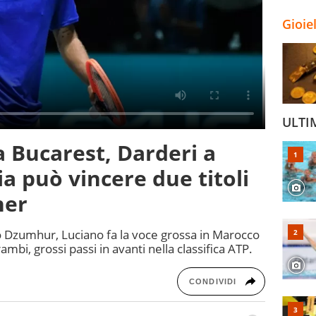
Gioie
ULTI
 a Bucarest, Darderi a
ia può vincere due titoli
ner
 Dzumhur, Luciano fa la voce grossa in Marocco
mbi, grossi passi in avanti nella classifica ATP.
CONDIVIDI