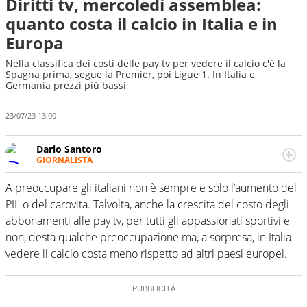
Diritti tv, mercoledì assemblea:
quanto costa il calcio in Italia e in
Europa
Nella classifica dei costi delle pay tv per vedere il calcio c'è la
Spagna prima, segue la Premier, poi Ligue 1. In Italia e
Germania prezzi più bassi
23/07/23 13:00
Dario Santoro
GIORNALISTA
Scrive, commenta, racconta lo sport in tutte le
sfaccettature. Tocca l'apice quando ha modo di
A preoccupare gli italiani non è sempre e solo l’aumento del
concentrarsi sulle interviste ai grandi protagonisti
PIL o del carovita. Talvolta, anche la crescita del costo degli
abbonamenti alle pay tv, per tutti gli appassionati sportivi e
non, desta qualche preoccupazione ma, a sorpresa, in Italia
vedere il calcio costa meno rispetto ad altri paesi europei.