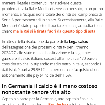
maniera illegale i contenuti. Per risolvere questa
problematica la Rai e Mediaset avevano pensato, in un primo
momento, all’acquisizione totale dei diritti del campionato di
Serie A per trasmetterli in chiaro. Successivamente, alla Rai e
Mediaset è stato proposto di puntare su una gara soltanto in
chiaro
ma la Rai si è tirata fuori da questo tipo di asta.
In attesa della risoluzione da parte della
Lega calcio
dell’assegnazione dei prossimi diritti tv per il trienno
2024/27, allo stato dei fatti la situazione è la seguente:
guardare il calcio italiano costerà all’anno circa 470 euro e
considerato che lo stipendio medio netto in Italia, secondo i
dati Istat, è pari a 29.951€ e in percentuale l’acquisto di un
abbonamento alle pay tv incide dell’ 1.6%.
In Germania il calcio è il meno costoso
nonostante tenore vita alto
Capitolo a parte per la Germania, anzi capitolo finale in
quanto i costi per vedere la
Bundesliga
e tutto il calcio è