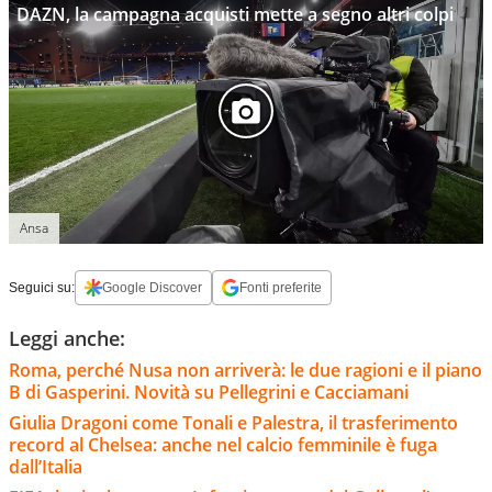
DAZN, la campagna acquisti mette a segno altri colpi
Ansa
Seguici su:
Google Discover
Fonti preferite
Leggi anche:
Roma, perché Nusa non arriverà: le due ragioni e il piano
B di Gasperini. Novità su Pellegrini e Cacciamani
Giulia Dragoni come Tonali e Palestra, il trasferimento
record al Chelsea: anche nel calcio femminile è fuga
dall’Italia