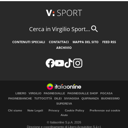
Cerca in Virgilio Sport...
CONTENUTI SPECIALI
CONTATTACI
MAPPA DEL SITO
FEED RSS
ARCHIVIO
LIBERO
VIRGILIO
PAGINEGIALLE
PAGINEGIALLE SHOP
PGCASA
PAGINEBIANCHE
TUTTOCITTÀ
DILEI
SIVIAGGIA
QUIFINANZA
BUONISSIMO
SUPEREVA
Chi siamo
Note Legali
Privacy
Cookie Policy
Preferenze sui cookie
Aiuto
© Italiaonline S.p.A. 2026
Direzione e coordinamento di Libero Acquisition S.á r.l.