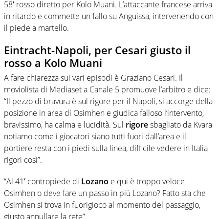
58′ rosso diretto per Kolo Muani. L’attaccante francese arriva
in ritardo e commette un fallo su Anguissa, intervenendo con
il piede a martello.
Eintracht-Napoli, per Cesari giusto il
rosso a Kolo Muani
A fare chiarezza sui vari episodi è Graziano Cesari. Il
moviolista di Mediaset a Canale 5 promuove l’arbitro e dice:
“Il pezzo di bravura è sul rigore per il Napoli, si accorge della
posizione in area di Osimhen e giudica falloso l’intervento,
bravissimo, ha calma e lucidità. Sul
rigore
sbagliato da Kvara
notiamo come i giocatori siano tutti fuori dall’area e il
portiere resta con i piedi sulla linea, difficile vedere in Italia
rigori così”.
“Al 41′ contropiede di
Lozano
e qui è troppo veloce
Osimhen o deve fare un passo in più Lozano? Fatto sta che
Osimhen si trova in fuorigioco al momento del passaggio,
giusto annullare la rete”