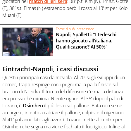
giocatori nel
match di ieri sera
: 38′ p.t. Kim (N), 14′ s.t. Götze
(E), 38′ s.t. Elmas (N) estraendo però il rosso al 13′ st per Kolo
Muani (E).
Forse ti può interessare
Napoli, Spalletti: "I tedeschi
hanno giocato all'italiana.
Qualificazione? Al 50%"
Eintracht-Napoli, i casi discussi
Questi i principali casi da moviola. Al 20′ sugli sviluppi di un
corner, Trapp respinge con i pugni ma la palla finisce sul
braccio di N’Dicka. Il tocco del difensore c’è ma la distanza
era pressoché minima. Niente rigore. Al 35′ dopo il palo di
Lozano, è
Osimhen
il più lesto sul pallone. Buta non se ne
accorge e, intento a calciare il pallone, colpisce il nigeriano.
Al 41′ gol annullato agli azzurri: Lozano mette al centro per
Osimhen che segna ma viene fischiato il fuorigioco. Infine al