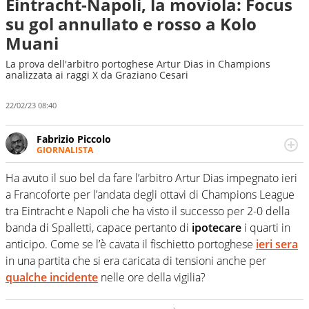
Eintracht-Napoli, la moviola: Focus
su gol annullato e rosso a Kolo
Muani
La prova dell'arbitro portoghese Artur Dias in Champions
analizzata ai raggi X da Graziano Cesari
22/02/23 08:40
Fabrizio Piccolo
GIORNALISTA
Nella sua carriera ha seguito numerose manifestazioni
sportive e collaborato con agenzie e testate. Esperienza,
Ha avuto il suo bel da fare l’arbitro Artur Dias impegnato ieri
competenza, conoscenza e memoria storica. Si occupa
a Francoforte per l’andata degli ottavi di Champions League
prevalentemente di calcio
tra Eintracht e Napoli che ha visto il successo per 2-0 della
banda di Spalletti, capace pertanto di
ipotecare
i quarti in
anticipo. Come se l’è cavata il fischietto portoghese
ieri sera
in una partita che si era caricata di tensioni anche per
qualche incidente
nelle ore della vigilia?