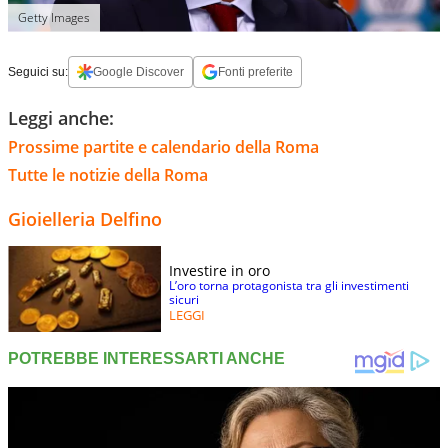
Getty Images
Seguici su:
Google Discover
Fonti preferite
Leggi anche:
Prossime partite e calendario della Roma
Tutte le notizie della Roma
Gioielleria Delfino
Investire in oro
L’oro torna protagonista tra gli investimenti
sicuri
LEGGI