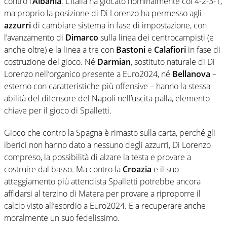
contro l’
Albania
. L’Italia ha giocato nominalmente col 4-2-3-1,
ma proprio la posizione di Di Lorenzo ha permesso agli
azzurri
di cambiare sistema in fase di impostazione, con
l’avanzamento di
Dimarco
sulla linea dei centrocampisti (e
anche oltre) e la linea a tre con
Bastoni
e
Calafiori
in fase di
costruzione del gioco. Né
Darmian
, sostituto naturale di Di
Lorenzo nell’organico presente a Euro2024, né
Bellanova
–
esterno con caratteristiche più offensive – hanno la stessa
abilità del difensore del Napoli nell’uscita palla, elemento
chiave per il gioco di Spalletti.
Gioco che contro la Spagna è rimasto sulla carta, perché gli
iberici non hanno dato a nessuno degli azzurri, Di Lorenzo
compreso, la possibilità di alzare la testa e provare a
costruire dal basso. Ma contro la
Croazia
e il suo
atteggiamento più attendista Spalletti potrebbe ancora
affidarsi al terzino di Matera per provare a riproporre il
calcio visto all’esordio a Euro2024. E a recuperare anche
moralmente un suo fedelissimo.