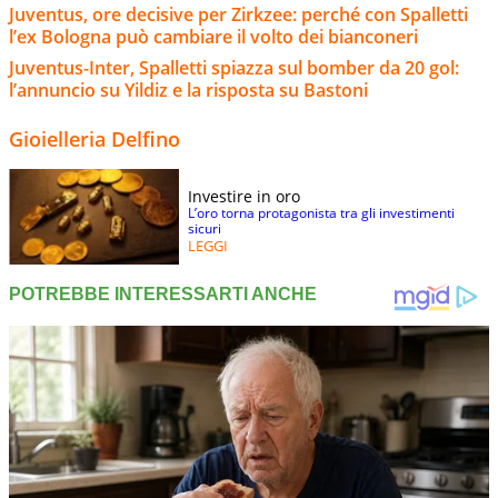
Juventus, ore decisive per Zirkzee: perché con Spalletti
l’ex Bologna può cambiare il volto dei bianconeri
Juventus-Inter, Spalletti spiazza sul bomber da 20 gol:
l’annuncio su Yildiz e la risposta su Bastoni
Gioielleria Delfino
Investire in oro
L’oro torna protagonista tra gli investimenti
sicuri
LEGGI