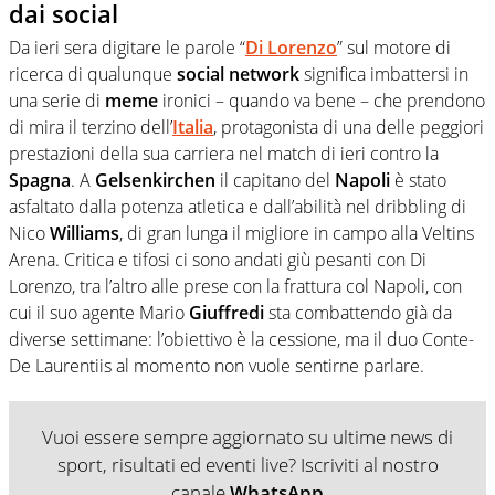
dai social
Da ieri sera digitare le parole “
Di Lorenzo
” sul motore di
ricerca di qualunque
social network
significa imbattersi in
una serie di
meme
ironici – quando va bene – che prendono
di mira il terzino dell’
Italia
, protagonista di una delle peggiori
prestazioni della sua carriera nel match di ieri contro la
Spagna
. A
Gelsenkirchen
il capitano del
Napoli
è stato
asfaltato dalla potenza atletica e dall’abilità nel dribbling di
Nico
Williams
, di gran lunga il migliore in campo alla Veltins
Arena. Critica e tifosi ci sono andati giù pesanti con Di
Lorenzo, tra l’altro alle prese con la frattura col Napoli, con
cui il suo agente Mario
Giuffredi
sta combattendo già da
diverse settimane: l’obiettivo è la cessione, ma il duo Conte-
De Laurentiis al momento non vuole sentirne parlare.
Vuoi essere sempre aggiornato su ultime news di
sport, risultati ed eventi live? Iscriviti al nostro
canale
WhatsApp