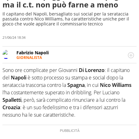
ma il c.t. non può farne a meno
Il capitano del Napoli, bersagliato sui social per la serataccia
passata contro Nico Williams, ha caratteristiche uniche per il
gioco che vuole applicare il commissario tecnico
21/06/24 18:34
Fabrizio Napoli
GIORNALISTA
Giornalista professionista, per Virgilio Sport segue anche
il calcio ma è con la pallanuoto che esalta competenze e
Sono ore complicate per Giovanni
Di Lorenzo
: il capitano
passioni. Cura la comunicazione di HaBaWaBa, il più
del
Napoli
è sotto processo su stampa e social dopo la
grande festival di waterpolo per bambini al mondo
serataccia trascorsa contro la
Spagna
, in cui
Nico Williams
l’ha costantemente superato in dribbling. Per Luciano
Spalletti
, però, sarà complicato rinunciare a lui contro la
Croazia
: è un suo fedelissimo e tra i difensori azzurri
nessuno ha le sue caratteristiche.