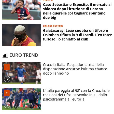
Caso Sebastiano Esposito, il mercato si
sblocca dopo l’irruzione di Corona
nella querelle col Cagliari: spuntano
due big
CALCIO ESTERO
Galatasaray, Leao snobba un tifoso e
Osimhen rifiuta la 9 di Icardi. L’ex Inter
furioso: lo schiaffo al club
EURO TREND
Croazia-Italia, Raspadori arma della
disperazione azzurra: l'ultima chance
dopo l'anno-no
L'Italia pareggia al 98' con la Croazia, le
reazioni dei tifosi stravolte in 1': dallo
psicodramma all'euforia