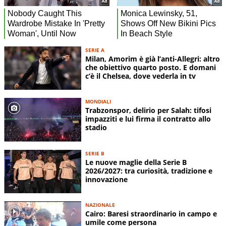
SERIE A
Milan, Amorim è già l’anti-Allegri: altro
che obiettivo quarto posto. E domani
c’è il Chelsea, dove vederla in tv
MONDIALI
Trabzonspor, delirio per Salah: tifosi
impazziti e lui firma il contratto allo
stadio
SERIE B
Le nuove maglie della Serie B
2026/2027: tra curiosità, tradizione e
innovazione
NAZIONALE
Cairo: Baresi straordinario in campo e
umile come persona