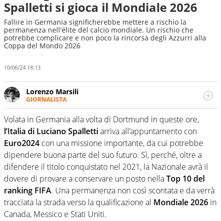
Spalletti si gioca il Mondiale 2026
Fallire in Germania significherebbe mettere a rischio la
permanenza nell'élite del calcio mondiale. Un rischio che
potrebbe complicare e non poco la rincorsa degli Azzurri alla
Coppa del Mondo 2026
10/06/24 18:13
Lorenzo Marsili
GIORNALISTA
Giornalista pubblicista, redattore, divulgatore. E' una
delle anime video del sito: racconta in immagini un
Volata in Germania alla volta di Dortmund in queste ore,
evento e lo fa come pochi altri
l’Italia di Luciano Spalletti
arriva all’appuntamento con
Euro2024
con una missione importante, da cui potrebbe
dipendere buona parte del suo futuro. Sì, perché, oltre a
difendere il titolo conquistato nel 2021, la Nazionale avrà il
dovere di provare a conservare un posto nella
Top 10 del
ranking FIFA
. Una permanenza non così scontata e da verrà
tracciata la strada verso la qualificazione al
Mondiale 2026
in
Canada, Messico e Stati Uniti.