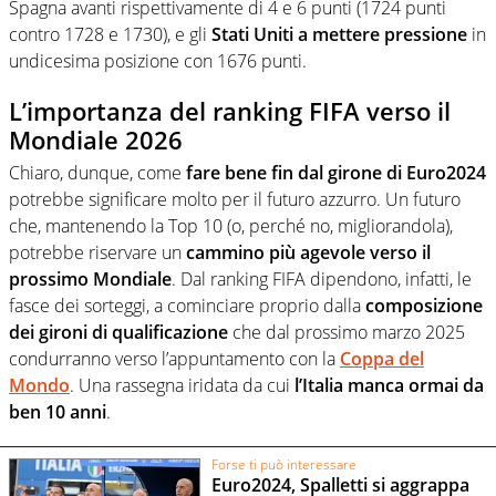
Spagna avanti rispettivamente di 4 e 6 punti (1724 punti
contro 1728 e 1730), e gli
Stati Uniti a mettere pressione
in
undicesima posizione con 1676 punti.
L’importanza del ranking FIFA verso il
Mondiale 2026
Chiaro, dunque, come
fare bene fin dal girone di Euro2024
potrebbe significare molto per il futuro azzurro. Un futuro
che, mantenendo la Top 10 (o, perché no, migliorandola),
potrebbe riservare un
cammino più agevole verso il
prossimo Mondiale
. Dal ranking FIFA dipendono, infatti, le
fasce dei sorteggi, a cominciare proprio dalla
composizione
dei gironi di qualificazione
che dal prossimo marzo 2025
condurranno verso l’appuntamento con la
Coppa del
Mondo
. Una rassegna iridata da cui
l’Italia manca ormai da
ben 10 anni
.
Forse ti può interessare
Euro2024, Spalletti si aggrappa