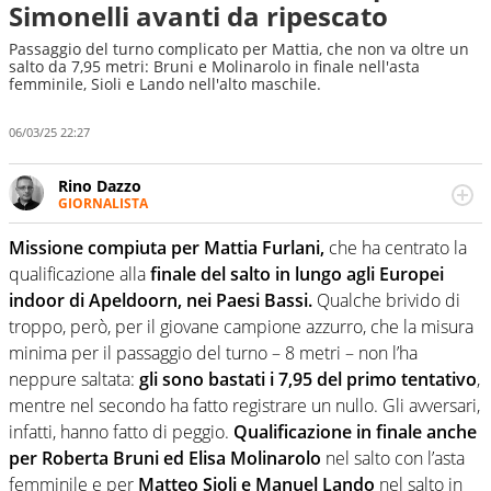
Simonelli avanti da ripescato
Passaggio del turno complicato per Mattia, che non va oltre un
salto da 7,95 metri: Bruni e Molinarolo in finale nell'asta
femminile, Sioli e Lando nell'alto maschile.
06/03/25 22:27
Rino Dazzo
GIORNALISTA
Se mai ci fosse modo di traslare il glossario del calcio in
una nicchia di esperti, lui ne farebbe parte. Non si perde
Missione compiuta per Mattia Furlani,
che ha centrato la
una svista arbitrale né gli umori social del mondo delle
qualificazione alla
finale del salto in lungo agli Europei
curve
indoor di Apeldoorn, nei Paesi Bassi.
Qualche brivido di
troppo, però, per il giovane campione azzurro, che la misura
minima per il passaggio del turno – 8 metri – non l’ha
neppure saltata:
gli sono bastati i 7,95 del primo tentativo
,
mentre nel secondo ha fatto registrare un nullo. Gli avversari,
infatti, hanno fatto di peggio.
Qualificazione in finale anche
per Roberta Bruni ed Elisa Molinarolo
nel salto con l’asta
femminile e per
Matteo Sioli e Manuel Lando
nel salto in