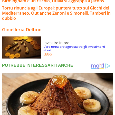
Birmingham è un rischio, l’Italia si aggrappa a Jacobs
Tortu rinuncia agli Europei: punterà tutto sui Giochi del
Mediterraneo. Out anche Zenoni e Simonelli. Tamberi in
dubbio
Gioielleria Delfino
Investire in oro
L’oro torna protagonista tra gli investimenti
sicuri
LEGGI