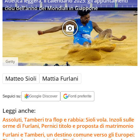
Atletica leggera, il calendario 2025: gli appuntamenti
clou dell’anno dei Mondiali in Giappone
Getty
Matteo Sioli
Mattia Furlani
Seguici su:
Google Discover
Fonti preferite
Leggi anche:
Assoluti, Tamberi tra flop e rabbia: Sioli vola. Inzoli sulle
orme di Furlani, Pernici titolo e proposta di matrimonio
Furlani e Tamberi, un destino comune verso gli Europei: