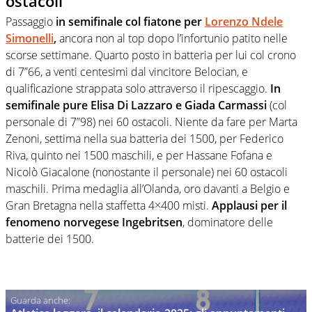
ostacoli
Passaggio
in semifinale col fiatone per
Lorenzo Ndele
Simonelli
,
ancora non al top dopo l’infortunio patito nelle
scorse settimane. Quarto posto in batteria per lui col crono
di 7”66, a venti centesimi dal vincitore Belocian, e
qualificazione strappata solo attraverso il ripescaggio.
In
semifinale pure Elisa Di Lazzaro e Giada Carmassi
(col
personale di 7”98) nei 60 ostacoli. Niente da fare per Marta
Zenoni, settima nella sua batteria dei 1500, per Federico
Riva, quinto nei 1500 maschili, e per Hassane Fofana e
Nicolò Giacalone (nonostante il personale) nei 60 ostacoli
maschili. Prima medaglia all’Olanda, oro davanti a Belgio e
Gran Bretagna nella staffetta 4×400 misti.
Applausi per il
fenomeno norvegese Ingebritsen
, dominatore delle
batterie dei 1500.