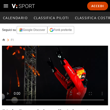
ACCEDI
CALENDARIO
CLASSIFICA PILOTI
CLASSIFICA COST
Seguici su:
Google Discover
Fonti preferite
F1