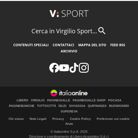
Cerca in Virgilio Sport...
CONTENUTI SPECIALI
CONTATTACI
MAPPA DEL SITO
FEED RSS
ARCHIVIO
LIBERO
VIRGILIO
PAGINEGIALLE
PAGINEGIALLE SHOP
PGCASA
PAGINEBIANCHE
TUTTOCITTÀ
DILEI
SIVIAGGIA
QUIFINANZA
BUONISSIMO
SUPEREVA
Chi siamo
Note Legali
Privacy
Cookie Policy
Preferenze sui cookie
Aiuto
© Italiaonline S.p.A. 2026
Direzione e coordinamento di Libero Acquisition S.á r.l.