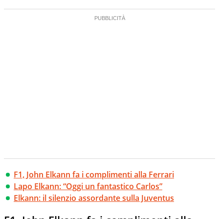
F1, John Elkann fa i complimenti alla Ferrari
Lapo Elkann: “Oggi un fantastico Carlos”
Elkann: il silenzio assordante sulla Juventus