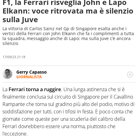
F1, la Ferrari risveglia John e Lapo
Elkann: voce ritrovata ma è silenzio
sulla Juve
La vittoria di Carlos Sainz nel Gp di Singapore esalta anche i
vertici della Ferrari con John Elkann che fa i complimenti a tutta
la squadra, messaggio anche di Lapo: ma sulla Juve c’è ancora
silenzio
17/09/23 21:18
Gerry Capasso
GIORNALISTA
Per lui gli sport americani non hanno segreti: basket,
football, baseball e la capacità innata di trovare la notizia
La
Ferrari torna a ruggire
. Una lunga astinenza che si è
dove altri non vedono granché
finalmente conclusa sul circuito di Singapore per il Cavallino
Rampante che torna sul gradino più alto del podio, motivo di
soddisfazione per tutti, con i tifosi in festa. E poco conta che
giornate come queste per una scuderia del calibro della
Ferrari dovrebbero essere una norma, piuttosto che
l’eccezione.