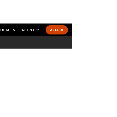
UIDA TV
ALTRO
ACCEDI
CALENDARI E CLASSIFICHE
ALTRI SPORT
MONDIALI 2026
OLIMPIADI
GOSSIP
LIFESTYLE