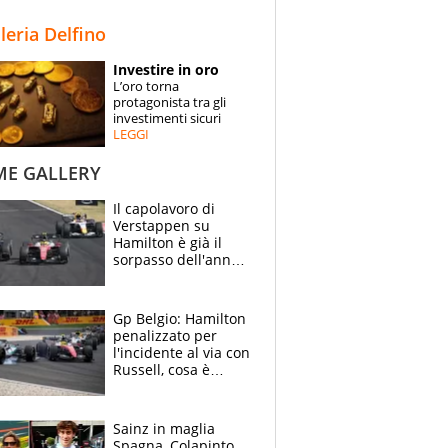
STORIE
lleria Delfino
SPECIALI
Investire in oro
L’oro torna
ESPERTI
protagonista tra gli
investimenti sicuri
LEGGI
CONTATTI
ME GALLERY
Il capolavoro di
Verstappen su
Hamilton è già il
sorpasso dell'anno:
che smacco Lewis,
come Abu Dhabi
2021
Gp Belgio: Hamilton
penalizzato per
l'incidente al via con
Russell, cosa è
successo. Mercedes
out, 5" a Lewis
Sainz in maglia
Spagna, Colapinto