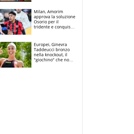
all’Inter e lancia
l'alleanza con
Milan, Amorim
Donnarumma
approva la soluzione
Osorio per il
tridente e conquista
Jashari: la frecciata
dello svizzero all'ex
Allegri
Europei, Ginevra
Taddeucci bronzo
nella knockout, il
"giochino" che non
le piace: "La Senna?
Oggi era pulita"