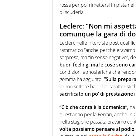
rossa per poi rimettersi in pista n
di scuderia.
Leclerc: “Non mi aspetta
comunque la gara di d
Leclerc nelle interviste post qualific
rammarico “anche perché eravamo t
sorpresa, ma “in senso negativo”, del 
buon feeling, ma le cose sono ca
condizioni atmosferiche che rendono
gomma ha aggiunto:
“Sulla prepara
primo settore ha delle caratteristic
sacrificato un po’ di prestazione i
“Ciò che conta è la domenica”,
ha 
quest’anno per la Ferrari, anche in
nella stagione passata eravamo cont
volta possiamo pensare al podio