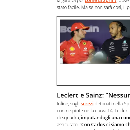
la gara va poi
come la Sprint,
dove 
stato facile. Ma se non sarà così, il p
Leclerc e Sainz: “Nessu
Infine, sugli
screzi
detonati nella Spr
controspinte nella curva 14, Lecler
di squadra,
imputandogli una cond
assicurato: “
Con Carlos ci siamo c