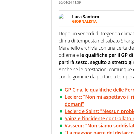
20/04/24 11:59
Luca Santoro
GIORNALISTA
Esperto di Motorsport ma, più i
anche senza il Motor. Dà il meg
Dopo un venerdì di tregenda climati
quattro ruote
clima di tempesta nel sabato Shangai
Maranello archivia con una certa de
odierna e
le qualifiche per il GP d
partirà sesto, seguito a stretto g
Anche se le prestazioni comunque ci 
con le gomme da portare a tempera
GP Cina, le qualifiche delle Fer
Leclerc: "Non mi aspettavo il r
domani"
Leclerc e Sainz: "Nessun probl
Sainz e l'incidente controllato 
Vasseur: "Non siamo soddisfatt
"La maggior parte del distacc