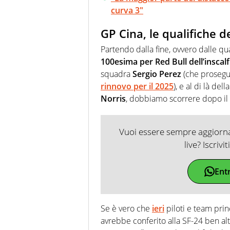
curva 3"
GP Cina, le qualifiche de
Partendo dalla fine, ovvero dalle qua
100esima per Red Bull dell’inscal
squadra
Sergio Perez
(che prosegu
rinnovo per il 2025
), e al di là dell
Norris
, dobbiamo scorrere dopo il
Vuoi essere sempre aggiornat
live? Iscrivi
Ent
Se è vero che
ieri
piloti e team prin
avrebbe conferito alla SF-24 ben alt