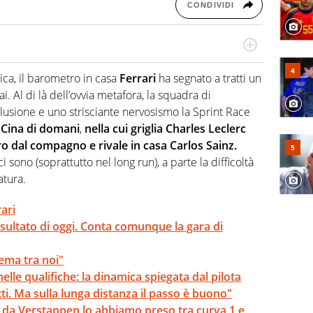
CONDIVIDI
n generale, appassionato di tutto ciò che sia Sport,
lio di sé quando la strada fa largo alle due o alle
ca, il barometro in casa
Ferrari
ha segnato a tratti un
. Al di là dell’ovvia metafora, la squadra di
lusione e uno strisciante nervosismo la Sprint Race
i Cina di domani
,
nella cui griglia Charles Leclerc
iro dal compagno e rivale in casa Carlos Sainz.
sono (soprattutto nel long run), a parte la difficoltà
tura.
rari
isultato di oggi. Conta comunque la gara di
ema tra noi"
nelle qualifiche: la dinamica spiegata dal pilota
i. Ma sulla lunga distanza il passo è buono"
o da Verstappen lo abbiamo preso tra curva 1 e