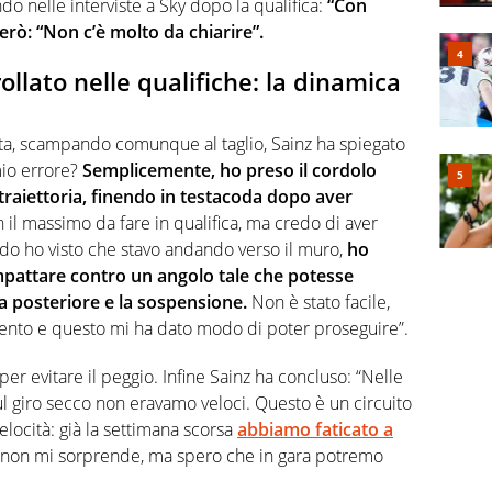
 nelle interviste a Sky dopo la qualifica:
“Con
rò: “Non c’è molto da chiarire”.
rollato nelle qualifiche: la dinamica
lita, scampando comunque al taglio, Sainz ha spiegato
mio errore?
Semplicemente, ho preso il cordolo
 traiettoria, finendo in testacoda dopo aver
il massimo da fare in qualifica, ma credo di aver
o ho visto che stavo andando verso il muro,
ho
impattare contro un angolo tale che potesse
la posteriore e la sospensione.
Non è stato facile,
mento e questo mi ha dato modo di poter proseguire”.
er evitare il peggio. Infine Sainz ha concluso: “Nelle
l giro secco non eravamo veloci. Questo è un circuito
locità: già la settimana scorsa
abbiamo faticato a
sa non mi sorprende, ma spero che in gara potremo