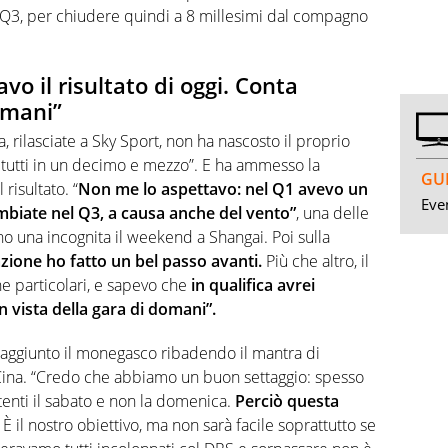
el Q3, per chiudere quindi a 8 millesimi dal compagno
vo il risultato di oggi. Conta
omani”
a, rilasciate a Sky Sport, non ha nascosto il proprio
utti in un decimo e mezzo”. E ha ammesso la
GUI
risultato. “
Non me lo aspettavo: nel Q1 avevo un
Even
mbiate nel Q3, a causa anche del vento”
, una delle
 una incognita il weekend a Shangai. Poi sulla
zione ho fatto un bel passo avanti.
Più che altro, il
he particolari, e sapevo che
in qualifica avrei
n vista della gara di domani”.
aggiunto il monegasco ribadendo il mantra di
 Cina. “Credo che abbiamo un buon settaggio: spesso
enti il sabato e non la domenica.
Perciò questa
. È il nostro obiettivo, ma non sarà facile soprattutto se