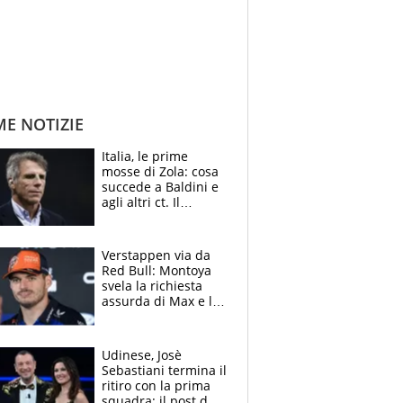
ME NOTIZIE
Italia, le prime
mosse di Zola: cosa
succede a Baldini e
agli altri ct. Il
Borussia tenta un
altro sgarbo agli
azzurri
Verstappen via da
Red Bull: Montoya
svela la richiesta
assurda di Max e lo
avverte: “Sicuro
Mercedes e
McLaren siano
Udinese, Josè
meglio?”
Sebastiani termina il
ritiro con la prima
squadra: il post del