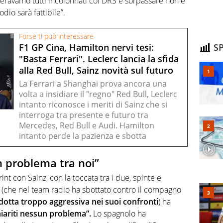
eravamo tutti incolonnati col DRS e sorpassare non è
odio sarà fattibile”.
Forse ti può interessare
F1 GP Cina, Hamilton nervi tesi:
SP
"Basta Ferrari". Leclerc lancia la sfida
alla Red Bull, Sainz novità sul futuro
La Ferrari a Shanghai prova ancora una
volta a insidiare il "regno" Red Bull, Leclerc
intanto riconosce i meriti di Sainz che si
interroga tra presente e futuro tra
Mercedes, Red Bull e Audi. Hamilton
intanto perde la pazienza e sbotta
n problema tra noi”
int con Sainz, con la toccata tra i due, spinte e
c (che nel team radio ha sbottato contro il compagno
otta troppo aggressiva nei suoi confronti
) ha
hiariti nessun problema”.
Lo spagnolo ha