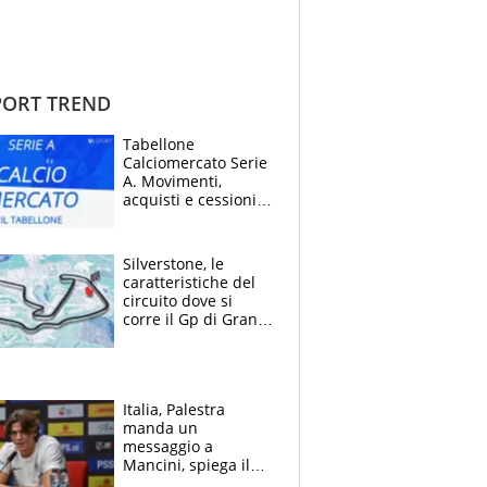
ORT TREND
Tabellone
Calciomercato Serie
A. Movimenti,
acquisti e cessioni:
estate 2026-27
Silverstone, le
caratteristiche del
circuito dove si
corre il Gp di Gran
Bretagna del
Motomondiale
Italia, Palestra
manda un
messaggio a
Mancini, spiega il
motivo del no