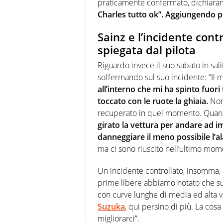
praticamente confermato, dichiarando
Charles tutto ok”. Aggiungendo pe
Sainz e l’incidente cont
spiegata dal pilota
Riguardo invece il suo sabato in sa
soffermando sul suo incidente: “Il 
all’interno che mi ha spinto fuori
toccato con le ruote la ghiaia.
Non 
recuperato in quel momento. Quand
girato la vettura per andare ad 
danneggiare il meno possibile l’a
ma ci sono riuscito nell’ultimo mo
Un incidente controllato, insomma, p
prime libere abbiamo notato che su
con curve lunghe di media ed alta ve
Suzuka
, qui persino di più. La co
migliorarci”.