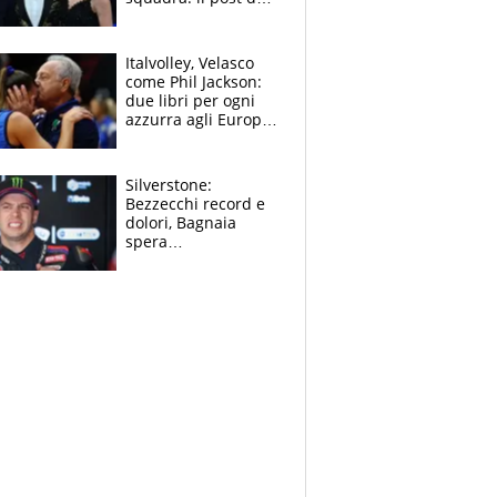
figlio di Amadeus e
Sanremo sullo
sfondo
Italvolley, Velasco
come Phil Jackson:
due libri per ogni
azzurra agli Europei.
Quello per Sylla è
“geniale”
Silverstone:
Bezzecchi record e
dolori, Bagnaia
spera
nell'antidolorifico,
Marquez si tira fuori
e vota Aprilia