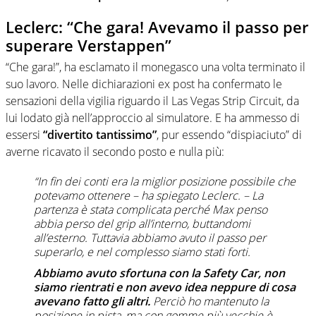
Leclerc: “Che gara! Avevamo il passo per
superare Verstappen”
“Che gara!”, ha esclamato il monegasco una volta terminato il
suo lavoro. Nelle dichiarazioni ex post ha confermato le
sensazioni della vigilia riguardo il Las Vegas Strip Circuit, da
lui lodato già nell’approccio al simulatore. E ha ammesso di
essersi
“divertito tantissimo”
, pur essendo “dispiaciuto” di
averne ricavato il secondo posto e nulla più:
“In fin dei conti era la miglior posizione possibile che
potevamo ottenere
– ha spiegato Leclerc. –
La
partenza è stata complicata perché Max penso
abbia perso del grip all’interno, buttandomi
all’esterno. Tuttavia abbiamo avuto il passo per
superarlo, e nel complesso siamo stati forti.
Abbiamo avuto sfortuna con la Safety Car, non
siamo rientrati e non avevo idea neppure di cosa
avevano fatto gli altri.
Perciò ho mantenuto la
posizione in pista, ma con gomme più vecchie è