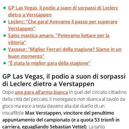
GP Las Vegas, il podio a suon di sorpassi di Leclerc
dietro a Verstappen
Leclerc: "Che gara! Avevamo il passo per superare
Verstappen"
Sainz mastica amaro: "Potevamo lottare per la
vittoria"
Vasseur: "Miglior Ferrari della stagione? Siamo in un
buon momento"
"È stata la miglior gara della stagione"
GP Las Vegas, il podio a suon di sorpassi
di Leclerc dietro a Verstappen
Dopo
una gara all’arma bianca
in quel del circuito cittadino
della città del peccato, il monegasco non sbanca al tavolo da
gioco ma esce a testa davvero alta dal duello di un
inscalfibile
Max Verstappen, vincitore del penultimo
appuntamento del campionato (e a quota 53 trionfi in
carriera, eguagliando Sebastian Vettel)
. La tanto