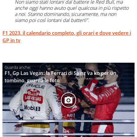
Non siamo stati lontani dal battere le Red Bull, ma
anche oggi hanno avuto quel qualcosa in più rispetto
a noi. Stanno dominando, sicuramente, ma non
siamo poi così lontani dal batterli”.
F1 2023, il calendario completo, gli orari e dove vedere i
GP in tv
F1, Gp Las Vegas: la Ferrari di Sainz va ko per un
tombino, guarda le foto