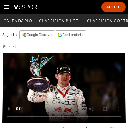
ACCEDI
CALENDARIO
CLASSIFICA PILOTI
CLASSIFICA COST
Seguici su:
Google Discover
Fonti preferite
F1