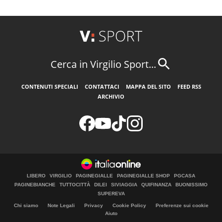
Cerca in Virgilio Sport...
CONTENUTI SPECIALI
CONTATTACI
MAPPA DEL SITO
FEED RSS
ARCHIVIO
LIBERO
VIRGILIO
PAGINEGIALLE
PAGINEGIALLE SHOP
PGCASA
PAGINEBIANCHE
TUTTOCITTÀ
DILEI
SIVIAGGIA
QUIFINANZA
BUONISSIMO
SUPEREVA
Chi siamo
Note Legali
Privacy
Cookie Policy
Preferenze sui cookie
Aiuto