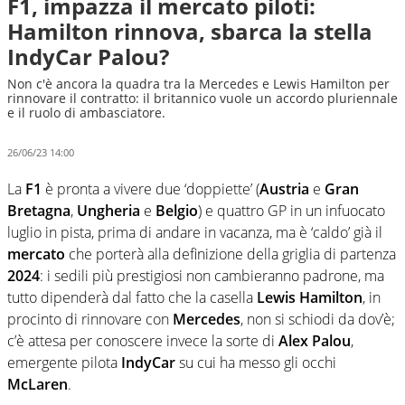
F1, impazza il mercato piloti:
Hamilton rinnova, sbarca la stella
IndyCar Palou?
Non c'è ancora la quadra tra la Mercedes e Lewis Hamilton per
rinnovare il contratto: il britannico vuole un accordo pluriennale
e il ruolo di ambasciatore.
26/06/23 14:00
La
F1
è pronta a vivere due ‘doppiette’ (
Austria
e
Gran
Bretagna
,
Ungheria
e
Belgio
) e quattro GP in un infuocato
luglio in pista, prima di andare in vacanza, ma è ‘caldo’ già il
mercato
che porterà alla definizione della griglia di partenza
2024
: i sedili più prestigiosi non cambieranno padrone, ma
tutto dipenderà dal fatto che la casella
Lewis Hamilton
, in
procinto di rinnovare con
Mercedes
, non si schiodi da dov’è;
c’è attesa per conoscere invece la sorte di
Alex Palou
,
emergente pilota
IndyCar
su cui ha messo gli occhi
McLaren
.