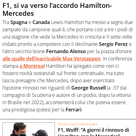
F1, si va verso l’accordo Hamilton-
Mercedes
Tra
Spagna
e
Canada
Lewis Hamilton ha messo a segno due
zampate da campione qual è, che portano così a tre i podi di
una stagione che vede la Mercedes in crescita e il sette volte
iridato pronto a competere con il declinante
Sergio Perez
e
l’altro vecchio leone
Fernando Alonso
per la piazza d’onore
alle spalle dell’inarrivabile
Max Verstappen
. In conferenza
stampa
a Montreal
Hamilton ha spiegato come non ci
fossero novità sostanziali sul fronte contrattuale, ma tutto
lascia presagire che Mercedes, dopo aver esercitato
l’opzione rinnovo nei riguardi di
George Russell
(a -37 dal
compagno di Scuderia e autore di un podio, dopo la vittoria
in Brasile nel 2022), accontenterà colui che poteva essere
una prestigiosa ipotesi per la
Ferrari
.
Forse ti può interessare
F1, Wolff: “A giorni il rinnovo di