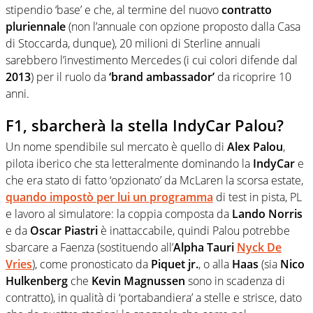
stipendio ‘base’ e che, al termine del nuovo
contratto
pluriennale
(non l’annuale con opzione proposto dalla Casa
di Stoccarda, dunque), 20 milioni di Sterline annuali
sarebbero l’investimento Mercedes (i cui colori difende dal
2013
) per il ruolo da
‘brand ambassador’
da ricoprire 10
anni.
F1, sbarcherà la stella IndyCar Palou?
Un nome spendibile sul mercato è quello di
Alex Palou
,
pilota iberico che sta letteralmente dominando la
IndyCar
e
che era stato di fatto ‘opzionato’ da McLaren la scorsa estate,
quando impostò per lui un programma
di test in pista, PL
e lavoro al simulatore: la coppia composta da
Lando Norris
e da
Oscar Piastri
è inattaccabile, quindi Palou potrebbe
sbarcare a Faenza (sostituendo all’
Alpha Tauri
Nyck De
Vries
), come pronosticato da
Piquet jr.
, o alla
Haas
(sia
Nico
Hulkenberg
che
Kevin Magnussen
sono in scadenza di
contratto), in qualità di ‘portabandiera’ a stelle e strisce, dato