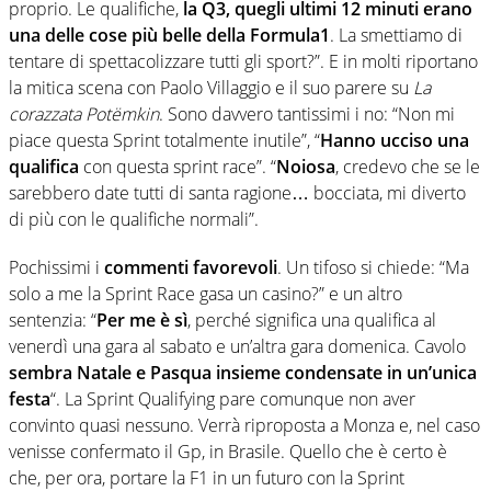
proprio. Le qualifiche,
la Q3, quegli ultimi 12 minuti erano
una delle cose più belle della Formula1
. La smettiamo di
tentare di spettacolizzare tutti gli sport?”. E in molti riportano
la mitica scena con Paolo Villaggio e il suo parere su
La
corazzata Potëmkin
. Sono davvero tantissimi i no: “Non mi
piace questa Sprint totalmente inutile”, “
Hanno ucciso una
qualifica
con questa sprint race”. “
Noiosa
, credevo che se le
sarebbero date tutti di santa ragione… bocciata, mi diverto
di più con le qualifiche normali”.
Pochissimi i
commenti favorevoli
. Un tifoso si chiede: “
Ma
solo a me la
Sprint Race
gasa un casino?” e un altro
sentenzia:
“
Per me è sì
, perché significa una qualifica al
venerdì una gara al sabato e un’altra gara domenica. Cavolo
sembra Natale e Pasqua insieme condensate in un’unica
festa
“. La
Sprint Qualifying pare comunque non aver
convinto quasi nessuno. Verrà riproposta a Monza e, nel caso
venisse confermato il Gp, in Brasile. Quello che è certo è
che, per ora, portare la F1 in un futuro con la Sprint