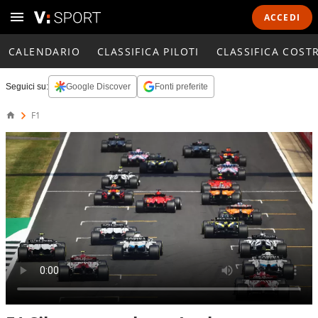
ACCEDI
CALENDARIO
CLASSIFICA PILOTI
CLASSIFICA COST
Seguici su:
Google Discover
Fonti preferite
F1