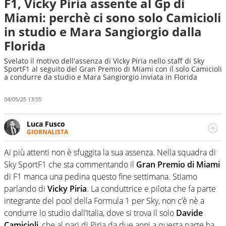
F1, Vicky Piria assente al Gp di
Miami: perchè ci sono solo Camicioli
in studio e Mara Sangiorgio dalla
Florida
Svelato il motivo dell'assenza di Vicky Piria nello staff di Sky
SportF1 al seguito del Gran Premio di Miami con il solo Camicioli
a condurre da studio e Mara Sangiorgio inviata in Florida
04/05/25 13:55
Luca Fusco
GIORNALISTA
Giornalista multimediale. Quando si accendono i motori,
lui sgasa, impenna, derapa. E spesso e volentieri finisce
Ai più attenti non è sfuggita la sua assenza. Nella squadra di
sul podio
Sky SportF1 che sta commentando il
Gran Premio di Miami
di F1 manca una pedina questo fine settimana. Stiamo
parlando di
Vicky Piria
. La conduttrice e pilota che fa parte
integrante del pool della Formula 1 per Sky, non c’è nè a
condurre lo studio dall’Italia, dove si trova il solo
Davide
Camicioli
, che al pari di Piria da due anni a questa parte ha