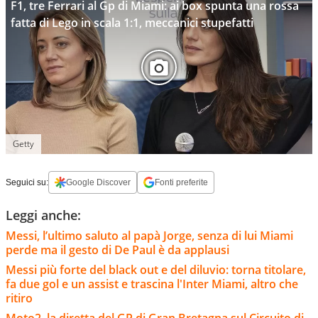
F1, tre Ferrari al Gp di Miami: ai box spunta una rossa
fatta di Lego in scala 1:1, meccanici stupefatti
Getty
Seguici su:
Google Discover
Fonti preferite
Leggi anche:
Messi, l’ultimo saluto al papà Jorge, senza di lui Miami
perde ma il gesto di De Paul è da applausi
Messi più forte del black out e del diluvio: torna titolare,
fa due gol e un assist e trascina l'Inter Miami, altro che
ritiro
Moto2, la diretta del GP di Gran Bretagna sul Circuito di