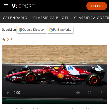
ACCEDI
CALENDARIO
CLASSIFICA PILOTI
CLASSIFICA COST
Seguici su:
Google Discover
Fonti preferite
F1