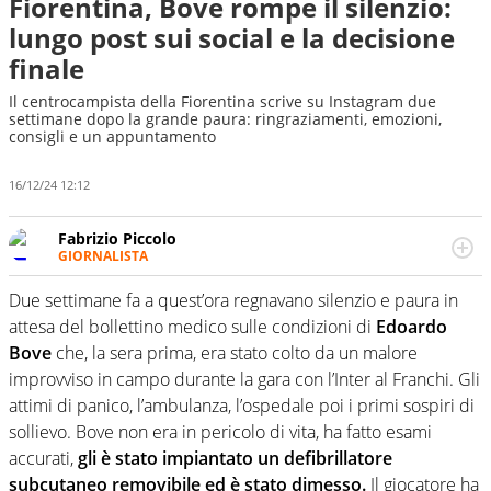
Fiorentina, Bove rompe il silenzio:
lungo post sui social e la decisione
finale
Il centrocampista della Fiorentina scrive su Instagram due
settimane dopo la grande paura: ringraziamenti, emozioni,
consigli e un appuntamento
16/12/24 12:12
Fabrizio Piccolo
GIORNALISTA
Nella sua carriera ha seguito numerose manifestazioni
sportive e collaborato con agenzie e testate. Esperienza,
Due settimane fa a quest’ora regnavano silenzio e paura in
competenza, conoscenza e memoria storica. Si occupa
attesa del bollettino medico sulle condizioni di
Edoardo
prevalentemente di calcio
Bove
che, la sera prima, era stato colto da un malore
improvviso in campo durante la gara con l’Inter al Franchi. Gli
attimi di panico, l’ambulanza, l’ospedale poi i primi sospiri di
sollievo. Bove non era in pericolo di vita, ha fatto esami
accurati,
gli è stato impiantato un defibrillatore
subcutaneo removibile ed è stato dimesso.
Il giocatore ha