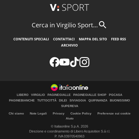
Cerca in Virgilio Sport...
CONTENUTI SPECIALI
CONTATTACI
MAPPA DEL SITO
FEED RSS
ARCHIVIO
LIBERO
VIRGILIO
PAGINEGIALLE
PAGINEGIALLE SHOP
PGCASA
PAGINEBIANCHE
TUTTOCITTÀ
DILEI
SIVIAGGIA
QUIFINANZA
BUONISSIMO
SUPEREVA
Chi siamo
Note Legali
Privacy
Cookie Policy
Preferenze sui cookie
Aiuto
© Italiaonline S.p.A. 2026
Direzione e coordinamento di Libero Acquisition S.á r.l.
P. IVA 03970540963