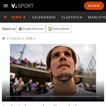
ACCEDI
SERIE A
CALENDARIO
CLASSIFICA
MARCATO
Seguici su:
Google Discover
Fonti preferite
CALCIO
SERIE A