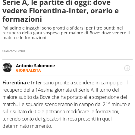
Serie A, le partite di oggi: dove
vedere Fiorentina-Inter, orario e
formazioni
Palladino e Inzaghi sono pronti a sfidarsi per i tre punti: nel
recupero della gara sospesa per malore di Bove: dove vedere il
match e le formazioni
06/02/25 08:00
Antonio Salomone
GIORNALISTA
Giornalista pubblicista. Lo affascinano, da sempre, le
categorie minori e i talenti in erba. Ha fiuto per la notizia
Fiorentina
e
Inter
sono pronte a scendere in campo per il
e per gli emergenti. Calcio, basket, motori: ci pensa lui
recupero della 14esima giornata di Serie A, il turno del
malore subito da Bove che ha portato alla sospensione del
match.. Le squadre scenderanno in campo dal 21° minuto e
sul risultato di 0-0 e potranno modificare le formazioni,
tenendo conto dei giocatori in rosa presenti in quel
determinato momento.