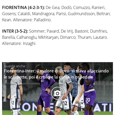
FIORENTINA (4-2-3-1):
De Gea; Dodò, Comuzzo, Ranieri,
Gosens; Cataldi, Mandragora; Parisi, Gudmundsson, Beltran;
Kean. Allenatore: Palladino.
INTER (3-5-2):
Sommer; Pavard, De Vrij, Bastoni; Dumfries,
Barella, Calhanoglu, Mkhitaryan, Dimarco; Thuram, Lautaro.
Allenatore: Inzaghi.
Fiorentina-Inter, il malore di Bove: si stava allacciando
le scarpette, poi il crollo e la corsa in ospedale