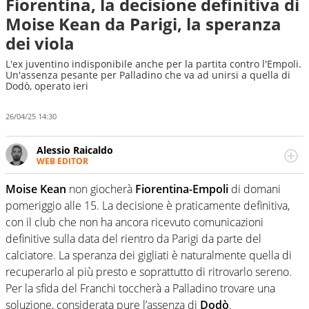
Fiorentina, la decisione definitiva di
Moise Kean da Parigi, la speranza
dei viola
L'ex juventino indisponibile anche per la partita contro l'Empoli.
Un'assenza pesante per Palladino che va ad unirsi a quella di
Dodò, operato ieri
26/04/25 14:30
Alessio Raicaldo
WEB EDITOR
Un figlio che si chiama Diego e la tesi di laurea sugli stadi
di proprietà in Italia. Il calcio quale filo conduttore
Moise Kean
non giocherà
Fiorentina-Empoli
di domani
irrinunciabile tra passione e professione. Per Virgilio
pomeriggio alle 15. La decisione è praticamente definitiva,
Sport indaga, approfondisce e scandaglia l'universo
con il club che non ha ancora ricevuto comunicazioni
mondo dello sport per antonomasia
definitive sulla data del rientro da Parigi da parte del
calciatore. La speranza dei gigliati è naturalmente quella di
recuperarlo al più presto e soprattutto di ritrovarlo sereno.
Per la sfida del Franchi toccherà a Palladino trovare una
soluzione, considerata pure l’assenza di
Dodò
.