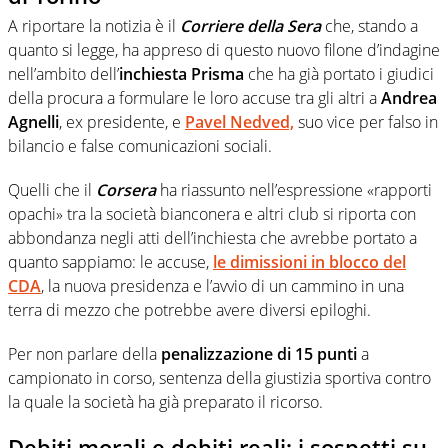
A riportare la notizia è il
Corriere della Sera
che, stando a
quanto si legge, ha appreso di questo nuovo filone d’indagine
nell’ambito dell’
inchiesta Prisma
che ha già portato i giudici
della procura a formulare le loro accuse tra gli altri a
Andrea
Agnelli
, ex presidente, e
Pavel Nedved,
suo vice per falso in
bilancio e false comunicazioni sociali.
Quelli che il
Corsera
ha riassunto nell’espressione «rapporti
opachi» tra la società bianconera e altri club si riporta con
abbondanza negli atti dell’inchiesta che avrebbe portato a
quanto sappiamo: le accuse,
le dimissioni in blocco del
CDA
, la nuova presidenza e l’avvio di un cammino in una
terra di mezzo che potrebbe avere diversi epiloghi.
Per non parlare della
penalizzazione di 15 punti
a
campionato in corso, sentenza della giustizia sportiva contro
la quale la società ha già preparato il ricorso.
Debiti morali e debiti reali: i sospetti su