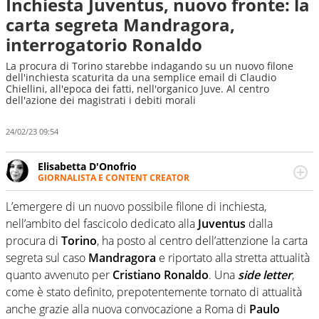
Inchiesta Juventus, nuovo fronte: la
carta segreta Mandragora,
interrogatorio Ronaldo
La procura di Torino starebbe indagando su un nuovo filone
dell'inchiesta scaturita da una semplice email di Claudio
Chiellini, all'epoca dei fatti, nell'organico Juve. Al centro
dell'azione dei magistrati i debiti morali
24/02/23 09:54
Elisabetta D'Onofrio
GIORNALISTA E CONTENT CREATOR
Giornalista professionista dal 2007, scrive per curiosità
personale e necessità: soprattutto di calcio, di sport e dei
L’emergere di un nuovo possibile filone di inchiesta,
suoi protagonisti, concedendosi innocenti evasioni
nell’ambito del fascicolo dedicato alla
Juventus
dalla
nell'ambito della creazione di format. Un tempo ala
procura di
Torino
, ha posto al centro dell’attenzione la carta
destra, oggi si sente a suo agio nel ruolo di libero. Cura
segreta sul caso
Mandragora
e riportato alla stretta attualità
una classifica riservata dei migliori 5 calciatori di sempre.
quanto avvenuto per
Cristiano Ronaldo
. Una
side letter
,
come è stato definito, prepotentemente tornato di attualità
anche grazie alla nuova convocazione a Roma di
Paulo