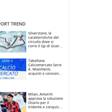
ORT TREND
Silverstone, le
caratteristiche del
circuito dove si
corre il Gp di Gran
Bretagna del
Motomondiale
Tabellone
Calciomercato Serie
A. Movimenti,
acquisti e cessioni:
estate 2026-27
Milan, Amorim
approva la soluzione
Osorio per il
tridente e conquista
Jashari: la frecciata