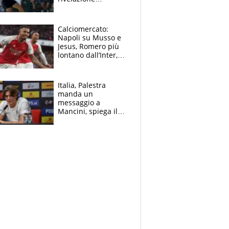
dell’amico
giornalista e il piano
B. Rune verso la
Calciomercato:
rinuncia
Napoli su Musso e
Jesus, Romero più
lontano dall’Inter,
delirio Mastantuono,
Juve su Trubin. Il
tabellone
Italia, Palestra
manda un
messaggio a
Mancini, spiega il
motivo del no
all’Inter e lancia
l'alleanza con
Donnarumma