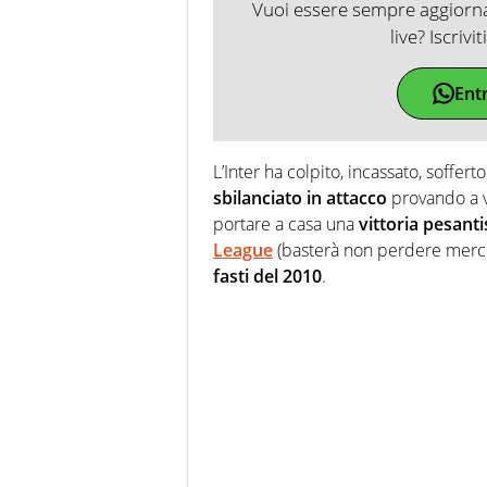
Vuoi essere sempre aggiornat
live? Iscrivi
Ent
L’Inter ha colpito, incassato, soffe
sbilanciato in attacco
provando a vi
portare a casa una
vittoria pesant
League
(basterà non perdere merco
fasti del 2010
.