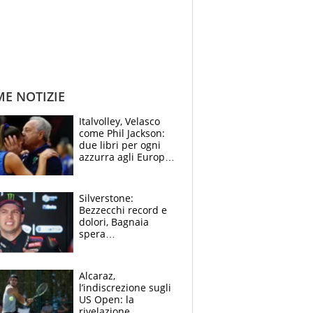
ME NOTIZIE
Italvolley, Velasco
come Phil Jackson:
due libri per ogni
azzurra agli Europei.
Quello per Sylla è
“geniale”
Silverstone:
Bezzecchi record e
dolori, Bagnaia
spera
nell'antidolorifico,
Marquez si tira fuori
e vota Aprilia
Alcaraz,
l’indiscrezione sugli
US Open: la
rivelazione