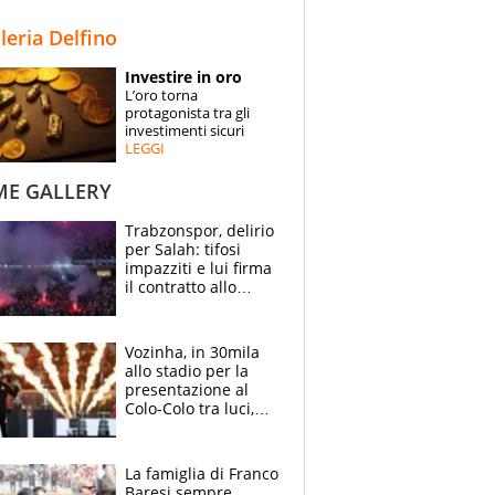
STORIE
lleria Delfino
SPECIALI
Investire in oro
L’oro torna
ESPERTI
protagonista tra gli
investimenti sicuri
LEGGI
CONTATTI
ME GALLERY
Trabzonspor, delirio
per Salah: tifosi
impazziti e lui firma
il contratto allo
stadio
Vozinha, in 30mila
allo stadio per la
presentazione al
Colo-Colo tra luci,
spettacolo, elicotteri
e paracadutisti
La famiglia di Franco
Baresi sempre