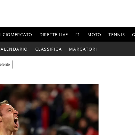
ALCIOMERCATO
DIRETTE LIVE
F1
MOTO
TENNIS
G
CALENDARIO
CLASSIFICA
MARCATORI
eferite