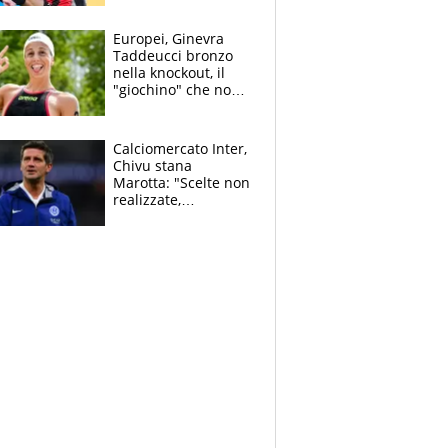
dello svizzero all'ex
Allegri
Europei, Ginevra
Taddeucci bronzo
nella knockout, il
"giochino" che non
le piace: "La Senna?
Oggi era pulita"
Calciomercato Inter,
Chivu stana
Marotta: "Scelte non
realizzate,
dobbiamo
completare la
squadra"