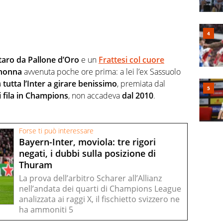
taro da Pallone d’Oro
e un
Frattesi col cuore
 nonna
avvenuta poche ore prima: a lei l’ex Sassuolo
a
tutta l’Inter a girare benissimo
, premiata dal
i fila in Champions
, non accadeva
dal 2010
.
Forse ti può interessare
Bayern-Inter, moviola: tre rigori
negati, i dubbi sulla posizione di
Thuram
La prova dell’arbitro Scharer all’Allianz
nell’andata dei quarti di Champions League
analizzata ai raggi X, il fischietto svizzero ne
ha ammoniti 5