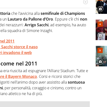
ionato di calcio in tutte le sue sfaccettature, con una
campionati minori.
ittoria
che l’avvicina alla
semifinale di Champions
 a un
Lautaro da Pallone d’Oro
. Eppure c’è chi
non
dei nerazzurri:
Arrigo Sacchi
, ad esempio, ha avuto
 della squadra di Simone Inzaghi.
nel 2011
 Sacchi storce il naso
rri invadono il web
, come nel 2011
na era riuscita ad espugnare l’Allianz Stadium. Tutte e
iare il Bayern Monaco
. Corsi e ricorsi storici che
igoriti nell’animo dopo aver assistito alla
sontuosa
ni
, per personalità, coraggio e cinismo, contro un
ano atletico ne ha di più.