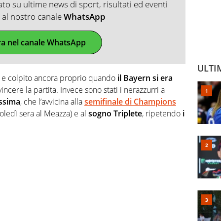
o su ultime news di sport, risultati ed eventi
ti al nostro canale
WhatsApp
ra nel canale WhatsApp
ULTI
rto e colpito ancora proprio quando
il Bayern si era
ncere la partita. Invece sono stati i nerazzurri a
issima
, che l’avvicina alla
semifinale di Champions
ledì sera al Meazza) e al
sogno Triplete
, ripetendo
i