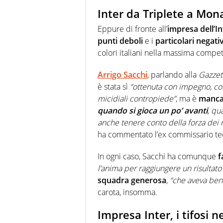
Inter da Triplete a Mon
Eppure di fronte all’
impresa dell’In
punti deboli
e i
particolari negativ
colori italiani nella massima compe
Arrigo Sacchi
, parlando alla
Gazzett
è stata sì
“ottenuta con impegno, con
micidiali contropiede”
, ma è
mancat
quando si gioca un po’ avanti
, qu
anche tenere conto della forza dei ri
ha commentato l’ex commissario tec
In ogni caso, Sacchi ha comunque
f
l’anima per raggiungere un risultato
squadra generosa
,
“che aveva ben 
carota, insomma.
Impresa Inter, i tifosi 