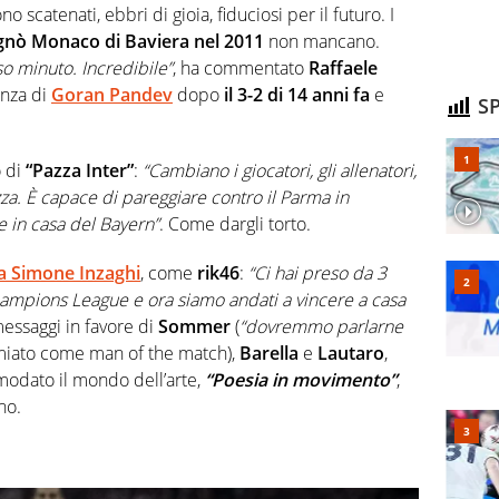
sono scatenati, ebbri di gioia, fiduciosi per il futuro. I
nò Monaco di Baviera nel 2011
non mancano.
so minuto. Incredibile”
, ha commentato
Raffaele
anza di
Goran Pandev
dopo
il 3-2 di 14 anni fa
e
SP
o di
“Pazza Inter”
:
“Cambiano i giocatori, gli allenatori,
za. È capace di pareggiare contro il Parma in
e in casa del Bayern”
. Come dargli torto.
da Simone Inzaghi
, come
rik46
:
“Ci hai preso da 3
Champions League e ora siamo andati a vincere a casa
messaggi in favore di
Sommer
(
“dovremmo parlarne
iato come man of the match),
Barella
e
Lautaro
,
odato il mondo dell’arte,
“Poesia in movimento”
,
no.