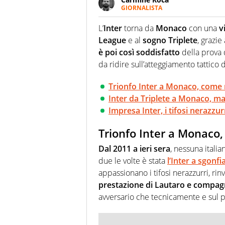
GIORNALISTA
Giornalista pubblicista, appass
particolare predilezione per i 
L’
Inter
torna da
Monaco
con una
v
League
e al
sogno Triplete
, grazie
è poi così soddisfatto
della prova 
da ridire sull’atteggiamento tattico
Trionfo Inter a Monaco, come 
Inter da Triplete a Monaco, ma
Impresa Inter, i tifosi nerazzu
Trionfo Inter a Monaco
Dal 2011 a ieri sera
, nessuna italia
due le volte è stata
l’Inter a sgonf
appassionano i tifosi nerazzurri, rinv
prestazione di Lautaro e compag
avversario che tecnicamente e sul pi