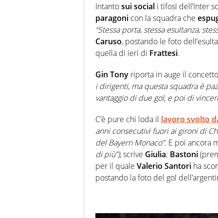
Intanto
sui social
i tifosi dell’Inter 
paragoni
con la squadra che
espug
“Stessa porta, stessa esultanza, stes
Caruso
, postando le foto dell’esult
quella di ieri di
Frattesi
.
Gin Tony
riporta in auge il concett
i dirigenti, ma questa squadra è paz
vantaggio di due gol, e poi di vincer
C’è pure chi loda il
lavoro svolto 
anni consecutivi fuori ai gironi di 
del Bayern Monaco”
. E poi ancora 
di più”)
, scrive
Giulia
;
Bastoni
(prem
per il quale
Valerio Santori
ha scom
postando la foto del gol dell’argenti