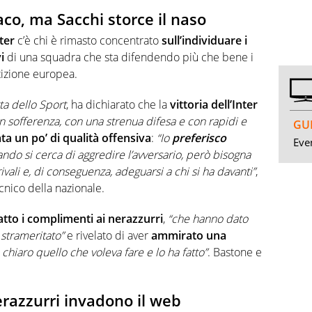
aco, ma Sacchi storce il naso
ter
c’è chi è rimasto concentrato
sull’individuare i
i
di una squadra che sta difendendo più che bene i
tizione europea.
a dello Sport
, ha dichiarato che la
vittoria dell’Inter
 sofferenza, con una strenua difesa e con rapidi e
GUI
a un po’ di qualità offensiva
:
“Io
preferisco
Even
ando si cerca di aggredire l’avversario, però bisogna
vali e, di conseguenza, adeguarsi a chi si ha davanti”
,
nico della nazionale.
atto i complimenti ai nerazzurri
,
“che hanno dato
 strameritato”
e rivelato di aver
ammirato una
chiaro quello che voleva fare e lo ha fatto”
. Bastone e
nerazzurri invadono il web