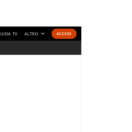
UIDA TV
ALTRO
ACCEDI
CALENDARI E CLASSIFICHE
ALTRI SPORT
MONDIALI 2026
OLIMPIADI
GOSSIP
LIFESTYLE