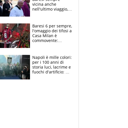
vicina anche
nell'ultimo viaggio,
la moglie Maura, i
figli e i suoi cari
circondati
Baresi 6 per sempre,
dall'affetto dei tifosi
l'omaggio dei tifosi a
Casa Milan è
commovente:
maglie, bandiere,
sciarpe, lacrime e
bigliettini
Napoli è mille colori:
per i 100 anni di
storia luci, lacrime e
fuochi d'artificio: De
Laurentiis salta al
coro anti-Juve