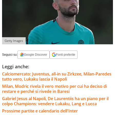
Getty Images
Seguici su:
Google Discover
Fonti preferite
Leggi anche:
Calciomercato: Juventus, all-in su Zirkzee, Milan-Paredes
tutto vero, Lukaku lascia il Napoli
Milan, Modric rivela il vero motivo per cui ha deciso di
restare e perché si rivede in Baresi
Gabriel Jesus al Napoli, De Laurentiis ha un piano per il
colpo Champions: vendere Lukaku, Lang e Lucca
Prossime partite e calendario dell'Inter