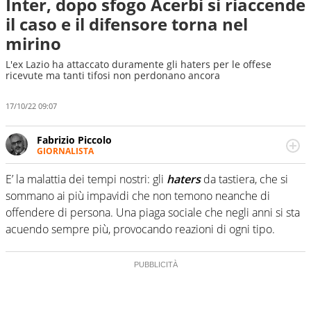
Inter, dopo sfogo Acerbi si riaccende
il caso e il difensore torna nel
mirino
L'ex Lazio ha attaccato duramente gli haters per le offese
ricevute ma tanti tifosi non perdonano ancora
17/10/22 09:07
Fabrizio Piccolo
GIORNALISTA
Nella sua carriera ha seguito numerose manifestazioni
sportive e collaborato con agenzie e testate. Esperienza,
E’ la malattia dei tempi nostri: gli
haters
da tastiera, che si
competenza, conoscenza e memoria storica. Si occupa
sommano ai più impavidi che non temono neanche di
prevalentemente di calcio
offendere di persona. Una piaga sociale che negli anni si sta
acuendo sempre più, provocando reazioni di ogni tipo.