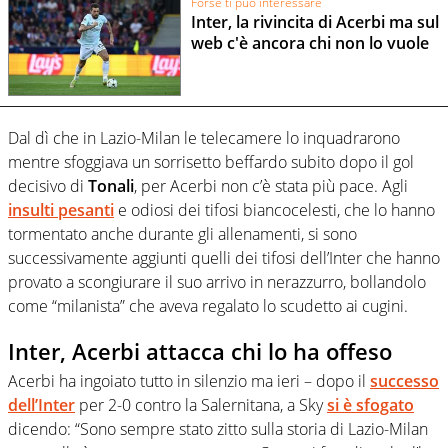
Forse ti può interessare
Inter, la rivincita di Acerbi ma sul
web c'è ancora chi non lo vuole
Dal dì che in Lazio-Milan le telecamere lo inquadrarono
mentre sfoggiava un sorrisetto beffardo subito dopo il gol
decisivo di
Tonali
, per Acerbi non c’è stata più pace. Agli
insulti pesanti
e odiosi dei tifosi biancocelesti, che lo hanno
tormentato anche durante gli allenamenti, si sono
successivamente aggiunti quelli dei tifosi dell’Inter che hanno
provato a scongiurare il suo arrivo in nerazzurro, bollandolo
come “milanista” che aveva regalato lo scudetto ai cugini.
Inter, Acerbi attacca chi lo ha offeso
Acerbi ha ingoiato tutto in silenzio ma ieri – dopo il
successo
dell’Inter
per 2-0 contro la Salernitana, a Sky
si è sfogato
dicendo: “Sono sempre stato zitto sulla storia di Lazio-Milan