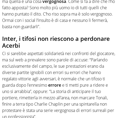
ma quella è una cosa
vergognosa
. Come si fa a dire che l’ho
fatto apposta? Sono molto più uomo io di tutti quelli che
hanno puntato il dito. C’ho riso sopra ma è solo vergognoso.
Ormai con i social l’insulto è di casa e nessuno li fermerà,
basta non guardarli”.
Inter, i tifosi non riescono a perdonare
Acerbi
Ci si sarebbe aspettati solidarietà nei confronti del giocatore,
ma sul web a prevalere sono parole di accuse: “Parlando
esclusivamente del campo, le sue prestazioni erano da
diverse partite ignobili con errori su errori che hanno
regalato vittorie agli avversari, è normale che un tifoso ti
guarda dopo l’ennesimo
errore
e ti metti pure a ridere e
uno si arrabbia”, oppure: “La storia di anticipare il tuo
portiere, rimetterla in mezzo all’area, non marcare Tonali,
finire a terra tipo Charlie Chaplin per una spintarella non
protestare è stata una serie vergognosa di errori surreali per
un professionista”.