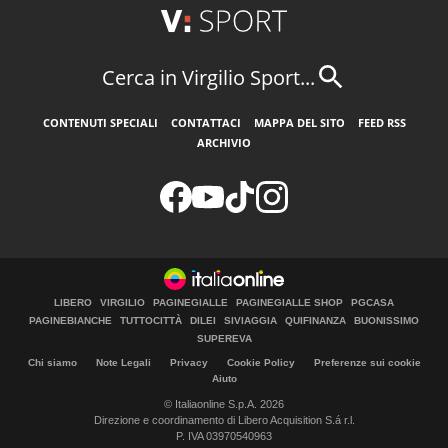
Cerca in Virgilio Sport...
CONTENUTI SPECIALI
CONTATTACI
MAPPA DEL SITO
FEED RSS
ARCHIVIO
LIBERO
VIRGILIO
PAGINEGIALLE
PAGINEGIALLE SHOP
PGCASA
PAGINEBIANCHE
TUTTOCITTÀ
DILEI
SIVIAGGIA
QUIFINANZA
BUONISSIMO
SUPEREVA
Chi siamo
Note Legali
Privacy
Cookie Policy
Preferenze sui cookie
Aiuto
© Italiaonline S.p.A. 2026
Direzione e coordinamento di Libero Acquisition S.á r.l.
P. IVA 03970540963