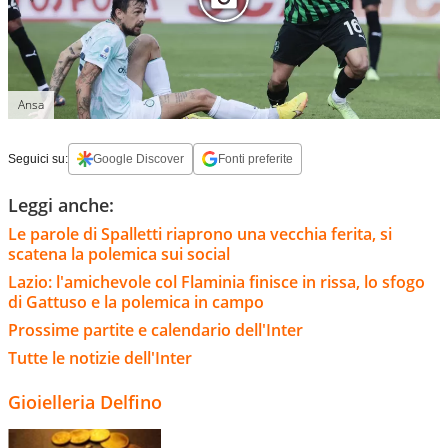
Ansa
Seguici su:
Google Discover
Fonti preferite
Leggi anche:
Le parole di Spalletti riaprono una vecchia ferita, si
scatena la polemica sui social
Lazio: l'amichevole col Flaminia finisce in rissa, lo sfogo
di Gattuso e la polemica in campo
Prossime partite e calendario dell'Inter
Tutte le notizie dell'Inter
Gioielleria Delfino