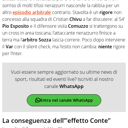
sorriso di molti tifosi nerazzurri nasconde la rabbia per un
altro
episodio
arbitrale
contrario. Stavolta è un
rigore
non
concesso alla squadra di Cristian
Chivu
a far discutere: al 54’
Pio Esposito
e il difensore viola
Comuzzo
si trattengono su
un cross in area toscana, l’attaccante nerazzurro finisce a
terra ma l’
arbitro Sozza
lascia correre. Poco dopo interviene
il
Var
con il silent check, ma l’esito non cambia:
niente
rigore
per l’Inter.
Vuoi essere sempre aggiornato su ultime news di
sport, risultati ed eventi live? Iscriviti al nostro
canale
WhatsApp
Entra nel canale WhatsApp
La conseguenza dell’”effetto Conte”