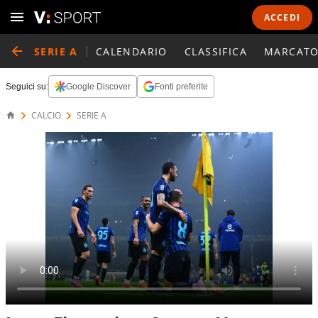
ACCEDI
SERIE A
CALENDARIO
CLASSIFICA
MARCATO
Seguici su:
Google Discover
Fonti preferite
CALCIO
SERIE A