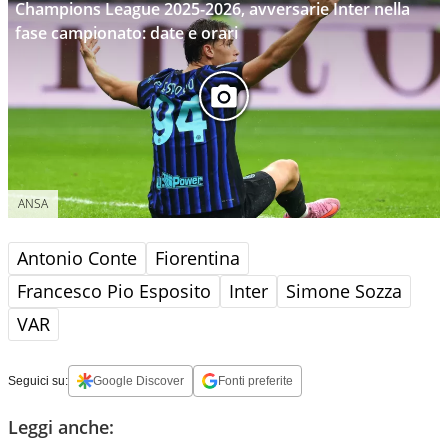
Champions League 2025-2026, avversarie Inter nella
fase campionato: date e orari
ANSA
Antonio Conte
Fiorentina
Francesco Pio Esposito
Inter
Simone Sozza
VAR
Seguici su:
Google Discover
Fonti preferite
Leggi anche: