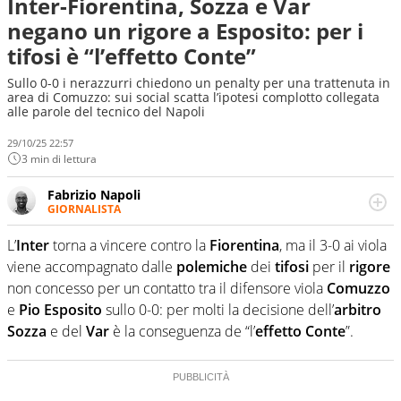
Inter-Fiorentina, Sozza e Var
negano un rigore a Esposito: per i
tifosi è “l’effetto Conte”
Sullo 0-0 i nerazzurri chiedono un penalty per una trattenuta in
area di Comuzzo: sui social scatta l’ipotesi complotto collegata
alle parole del tecnico del Napoli
29/10/25 22:57
3 min di lettura
Fabrizio Napoli
GIORNALISTA
Giornalista professionista, per Virgilio Sport segue anche
il calcio ma è con la pallanuoto che esalta competenze e
L’
Inter
torna a vincere contro la
Fiorentina
, ma il 3-0 ai viola
passioni. Cura la comunicazione di HaBaWaBa, il più
viene accompagnato dalle
polemiche
dei
tifosi
per il
rigore
grande festival di waterpolo per bambini al mondo
non concesso per un contatto tra il difensore viola
Comuzzo
e
Pio
Esposito
sullo 0-0: per molti la decisione dell’
arbitro
Sozza
e del
Var
è la conseguenza de “l’
effetto Conte
”.