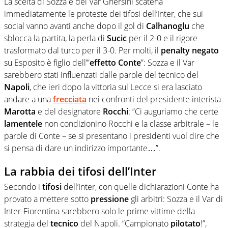
La scelta di Sozza e del Var Ghersini scatena
immediatamente le proteste dei tifosi dell’Inter, che sui
social vanno avanti anche dopo il gol di
Calhanoglu
che
sblocca la partita, la perla di
Sucic
per il 2-0 e il rigore
trasformato dal turco per il 3-0. Per molti, il
penalty
negato
su Esposito è figlio dell’”
effetto Conte
”: Sozza e il Var
sarebbero stati influenzati dalle parole del tecnico del
Napoli
, che ieri dopo la vittoria sul Lecce si era lasciato
andare a una
frecciata
nei confronti del presidente interista
Marotta
e del designatore
Rocchi
: “Ci auguriamo che certe
lamentele
non condizionino Rocchi e la classe arbitrale – le
parole di Conte – se si presentano i presidenti vuol dire che
si pensa di dare un indirizzo importante…”.
La rabbia dei tifosi dell’Inter
Secondo i
tifosi
dell’Inter, con quelle dichiarazioni Conte ha
provato a mettere sotto
pressione
gli arbitri: Sozza e il Var di
Inter-Fiorentina sarebbero solo le prime vittime della
strategia del
tecnico
del Napoli. “Campionato
pilotato
!”,