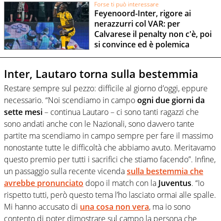
Forse ti può interessare
Feyenoord-Inter, rigore ai
nerazzurri col VAR: per
Calvarese il penalty non c'è, poi
si convince ed è polemica
Inter, Lautaro torna sulla bestemmia
Restare sempre sul pezzo: difficile al giorno d’oggi, eppure
necessario. “Noi scendiamo in campo
ogni due giorni da
sette mesi
– continua Lautaro – ci sono tanti ragazzi che
sono andati anche con le Nazionali, sono davvero tante
partite ma scendiamo in campo sempre per fare il massimo
nonostante tutte le difficoltà che abbiamo avuto. Meritavamo
questo premio per tutti i sacrifici che stiamo facendo”. Infine,
un passaggio sulla recente vicenda
sulla bestemmia che
avrebbe pronunciato
dopo il match con la
Juventus
. “Io
rispetto tutti, però questo tema l’ho lasciato ormai alle spalle.
Mi hanno accusato di
una cosa non vera
, ma io sono
contento di poter dimostrare sul campo la persona che