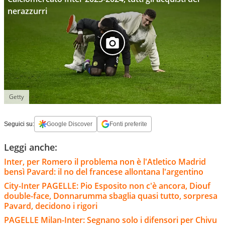
nerazzurri
Getty
Seguici su:
Google Discover
Fonti preferite
Leggi anche:
Inter, per Romero il problema non è l'Atletico Madrid
bensì Pavard: il no del francese allontana l'argentino
City-Inter PAGELLE: Pio Esposito non c'è ancora, Diouf
double-face, Donnarumma sbaglia quasi tutto, sorpresa
Pavard, decidono i rigori
PAGELLE Milan-Inter: Segnano solo i difensori per Chivu