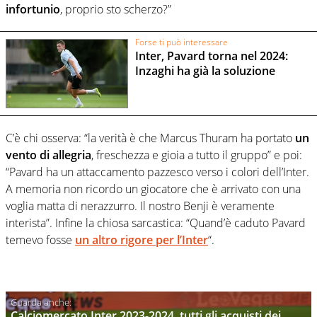
infortunio
, proprio sto scherzo?”
Forse ti può interessare
Inter, Pavard torna nel 2024:
Inzaghi ha già la soluzione
C’è chi osserva: “la verità è che Marcus Thuram ha portato
un
vento di allegria
, freschezza e gioia a tutto il gruppo” e poi:
“Pavard ha un attaccamento pazzesco verso i colori dell’Inter.
A memoria non ricordo un giocatore che è arrivato con una
voglia matta di nerazzurro. Il nostro Benji è veramente
interista”. Infine la chiosa sarcastica: “Quand’è caduto Pavard
temevo fosse
un altro rigore per l’Inter
“.
Calciomercato Inter 2023-2024, tutti gli acquisti dei