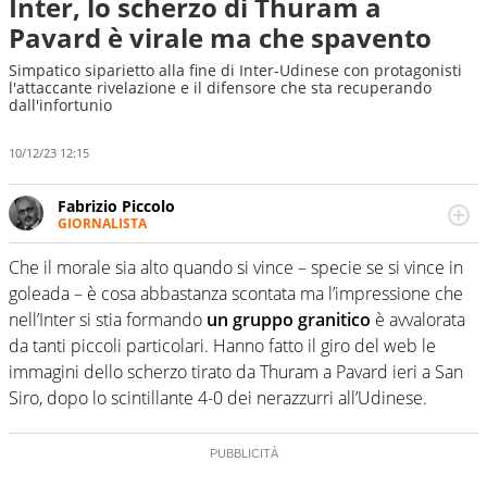
Inter, lo scherzo di Thuram a
Pavard è virale ma che spavento
Simpatico siparietto alla fine di Inter-Udinese con protagonisti
l'attaccante rivelazione e il difensore che sta recuperando
dall'infortunio
10/12/23 12:15
Fabrizio Piccolo
GIORNALISTA
Nella sua carriera ha seguito numerose manifestazioni
sportive e collaborato con agenzie e testate. Esperienza,
Che il morale sia alto quando si vince – specie se si vince in
competenza, conoscenza e memoria storica. Si occupa
goleada – è cosa abbastanza scontata ma l’impressione che
prevalentemente di calcio
nell’Inter si stia formando
un gruppo granitico
è avvalorata
da tanti piccoli particolari. Hanno fatto il giro del web le
immagini dello scherzo tirato da Thuram a Pavard ieri a San
Siro, dopo lo scintillante 4-0 dei nerazzurri all’Udinese.