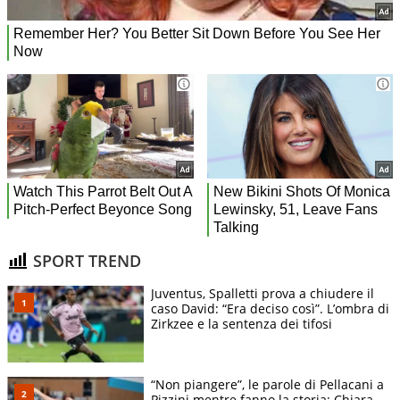
SPORT TREND
Juventus, Spalletti prova a chiudere il
caso David: “Era deciso così”. L’ombra di
Zirkzee e la sentenza dei tifosi
“Non piangere”, le parole di Pellacani a
Pizzini mentre fanno la storia: Chiara