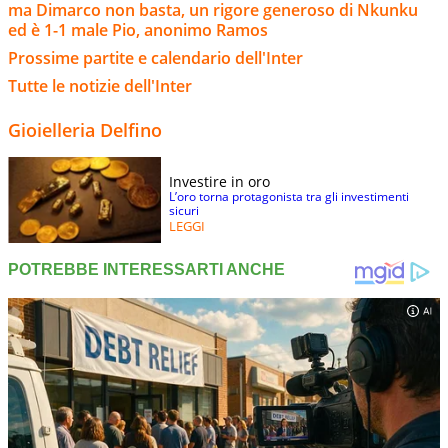
ma Dimarco non basta, un rigore generoso di Nkunku
ed è 1-1 male Pio, anonimo Ramos
Prossime partite e calendario dell'Inter
Tutte le notizie dell'Inter
Gioielleria Delfino
Investire in oro
L’oro torna protagonista tra gli investimenti
sicuri
LEGGI