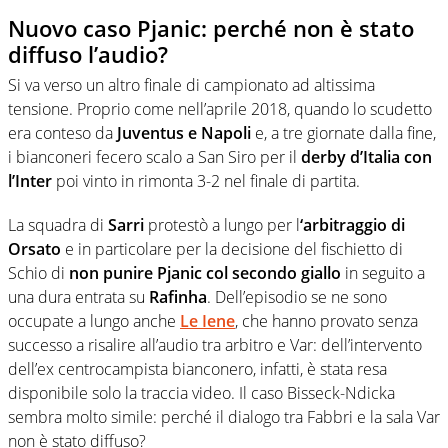
Nuovo caso Pjanic: perché non è stato
diffuso l’audio?
Si va verso un altro finale di campionato ad altissima
tensione. Proprio come nell’aprile 2018, quando lo scudetto
era conteso da
Juventus e Napoli
e, a tre giornate dalla fine,
i bianconeri fecero scalo a San Siro per il
derby d’Italia con
l’Inter
poi vinto in rimonta 3-2 nel finale di partita.
La squadra di
Sarri
protestò a lungo per l
‘arbitraggio di
Orsato
e in particolare per la decisione del fischietto di
Schio di
non punire Pjanic col secondo giallo
in seguito a
una dura entrata su
Rafinha
. Dell’episodio se ne sono
occupate a lungo anche
Le Iene
, che hanno provato senza
successo a risalire all’audio tra arbitro e Var: dell’intervento
dell’ex centrocampista bianconero, infatti, è stata resa
disponibile solo la traccia video. Il caso Bisseck-Ndicka
sembra molto simile: perché il dialogo tra Fabbri e la sala Var
non è stato diffuso?