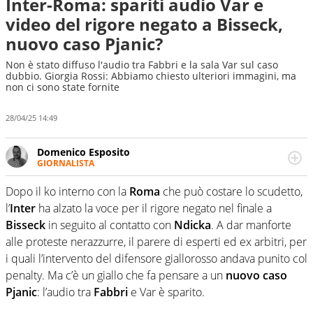
Inter-Roma: spariti audio Var e
video del rigore negato a Bisseck,
nuovo caso Pjanic?
Non è stato diffuso l'audio tra Fabbri e la sala Var sul caso
dubbio. Giorgia Rossi: Abbiamo chiesto ulteriori immagini, ma
non ci sono state fornite
28/04/25 14:49
Domenico Esposito
GIORNALISTA
Da vent’anni in campo e sul campo per vivere ogni evento
in tutte le sue sfaccettature. Passione smisurata per il
Dopo il ko interno con la
Roma
che può costare lo scudetto,
calcio e per la sfera di cuoio. Il pallone è una cosa
l’
Inter
ha alzato la voce per il rigore negato nel finale a
serissima, guai a dirgli di no
Bisseck
in seguito al contatto con
Ndicka
. A dar manforte
alle proteste nerazzurre, il parere di esperti ed ex arbitri, per
i quali l’intervento del difensore giallorosso andava punito col
penalty. Ma c’è un giallo che fa pensare a un
nuovo caso
Pjanic
: l’audio tra
Fabbri
e Var è sparito.