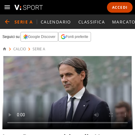
ACCEDI
SERIE A
CALENDARIO
CLASSIFICA
MARCATO
Seguici su:
Google Discover
Fonti preferite
CALCIO
SERIE A