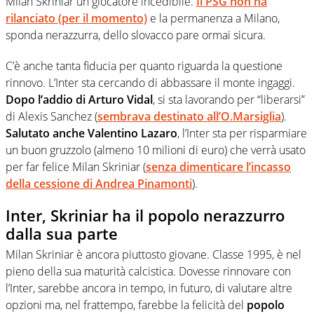
Milan Skriniar un giocatore incedibile.
Il PSG non ha
rilanciato (per il momento)
e la permanenza a Milano,
sponda nerazzurra, dello slovacco pare ormai sicura.
C’è anche tanta fiducia per quanto riguarda la questione
rinnovo. L’Inter sta cercando di abbassare il monte ingaggi.
Dopo l’addio di Arturo Vidal
, si sta lavorando per “liberarsi”
di Alexis Sanchez (
sembrava destinato all’O.Marsiglia
).
Salutato anche Valentino Lazaro
, l’Inter sta per risparmiare
un buon gruzzolo (almeno 10 milioni di euro) che verrà usato
per far felice Milan Skriniar (
senza dimenticare l’incasso
della cessione di Andrea Pinamonti
).
Inter, Skriniar ha il popolo nerazzurro
dalla sua parte
Milan Skriniar è ancora piuttosto giovane. Classe 1995, è nel
pieno della sua maturità calcistica. Dovesse rinnovare con
l’Inter, sarebbe ancora in tempo, in futuro, di valutare altre
opzioni ma, nel frattempo, farebbe la felicità del
popolo