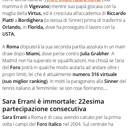
mamma è di
Vigevano
) mentre suo papà giocava con la
maglia della
Virtus,
ed è cresciuta all’accademia di
Riccardo
Piatti
a
Bordighera
(la stessa di Sinner) prima di trasferirsi a
Orlando,
in
Florida,
dove ha proseguito il lavoro con la
USTA.
A
Roma
disputerà la sua seconda partita assoluta in un main
draw dopo
Miami,
dove perse contro
Julia Grabher
. A
Madrid non ha superato le squalificazioni, ma chissà se l’aria
del
Foro
potrà in qualche modo aiutarla ad andare oltre i
propri limiti, lei che è attualmente
numero 316 virtuale
(suo miglior ranking)
. In molti la paragonano alla
Sinner
del
tennis italiano al femminile: se son rose fioriranno…
Sara Errani è immortale: 22esima
partecipazione consecutiva
Sara Errani
a Roma è di casa, avendo calcato per la prima
volta i campi del
Foro Italico
nel 2004. Sul centrale ha