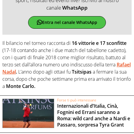
sport, risultati ed eventi live? Iscriviti al nostro
canale
WhatsApp
Entra nel canale WhatsApp
Il bilancio nel torneo racconta di
16 vittorie e 17 sconfitte
(17-18 contando anche i due match del tabellone cadetto),
con i quarti di finale 2018 come miglior risultato, battuto al
terzo set dall’allora numero uno indiscusso della terra
Rafael
Nadal
.
L’anno dopo agli ottavi fu
Tsitsipas
a fermare la sua
corsa, dopo che poche settimane prima era arrivato il trionfo
a
Monte Carlo.
Forse ti può interessare
Internazionali d’Italia, Cinà,
Fognini ed Errani saranno a
Roma: wild card anche a Nardi e
Passaro, sorpresa Tyra Grant