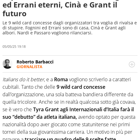
ed Errani eterni, Cinà e Grant il
futuro
Le 9 wild card concesse dagli organizzatori tra voglia di rivalsa e
di stupire. Fognini ed Errani sono di casa, Cinà e Grant agli
albori. Nardi e Passaro vogliono rilanciarsi.
05/05/25 19:18
Roberto Barbacci
GIORNALISTA
Giornalista (pubblicista) sportivo a tutto campo, è il
tuttologo di Virgilio Sport. Provate a chiedergli di boxe, di
Italians do it better
, e a
Roma
vogliono scriverlo a caratteri
scherma, di volley o di curling: ve ne farà innamorare
cubitali. Tanto che delle
9 wild card concesse
dall’organizzazione, una sola batteva bandiera differente da
quella tricolore. Anche se in realtà qualcosa sotto già covava,
se è vero che
Tyra Grant agli Internazionali d’Italia farà il
suo “debutto” da atleta italiana,
avendo optato per questa
nazionalità dopo aver giocato come statunitense nei primi
tornei della sua giovanissima carriera. Un motivo in più per
provare a
tracciare un quadro delle 9 scelte fatte