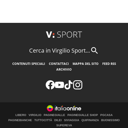
Cerca in Virgilio Sport...
CONTENUTI SPECIALI
CONTATTACI
MAPPA DEL SITO
FEED RSS
ARCHIVIO
LIBERO
VIRGILIO
PAGINEGIALLE
PAGINEGIALLE SHOP
PGCASA
PAGINEBIANCHE
TUTTOCITTÀ
DILEI
SIVIAGGIA
QUIFINANZA
BUONISSIMO
SUPEREVA