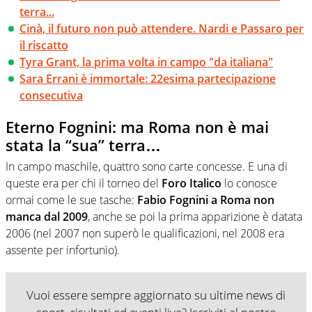
terra...
Cinà, il futuro non può attendere. Nardi e Passaro per
il riscatto
Tyra Grant, la prima volta in campo "da italiana"
Sara Errani è immortale: 22esima partecipazione
consecutiva
Eterno Fognini: ma Roma non è mai
stata la “sua” terra…
In campo maschile, quattro sono carte concesse. E una di
queste era per chi il torneo del
Foro Italico
lo conosce
ormai come le sue tasche:
Fabio Fognini a Roma non
manca dal 2009
, anche se poi la prima apparizione è datata
2006 (nel 2007 non superò le qualificazioni, nel 2008 era
assente per infortunio).
Vuoi essere sempre aggiornato su ultime news di