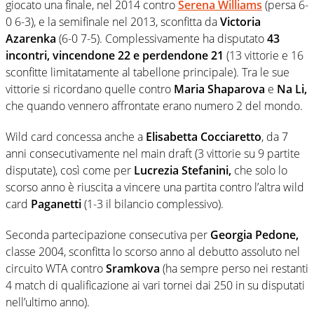
giocato una finale, nel 2014 contro
Serena Williams
(persa 6-
0 6-3), e la semifinale nel 2013, sconfitta da
Victoria
Azarenka
(6-0 7-5). Complessivamente ha disputato
43
incontri, vincendone 22 e perdendone 21
(13 vittorie e 16
sconfitte limitatamente al tabellone principale). Tra le sue
vittorie si ricordano quelle contro
Maria Shaparova
e
Na Li,
che quando vennero affrontate erano numero 2 del mondo.
Wild card concessa anche a
Elisabetta Cocciaretto
, da 7
anni consecutivamente nel main draft (3 vittorie su 9 partite
disputate), così come per
Lucrezia Stefanini,
che solo lo
scorso anno è riuscita a vincere una partita contro l’altra wild
card
Paganetti
(1-3 il bilancio complessivo).
Seconda partecipazione consecutiva per
Georgia Pedone,
classe 2004, sconfitta lo scorso anno al debutto assoluto nel
circuito WTA contro
Sramkova
(ha sempre perso nei restanti
4 match di qualificazione ai vari tornei dai 250 in su disputati
nell’ultimo anno).