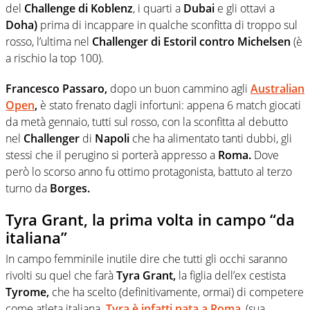
del
Challenge di Koblenz
, i quarti a
Dubai
e gli ottavi a
Doha)
prima di incappare in qualche sconfitta di troppo sul
rosso, l’ultima nel
Challenger di Estoril contro Michelsen
(è
a rischio la top 100).
Francesco Passaro,
dopo un buon cammino agli
Australian
Open
,
è stato frenato dagli infortuni: appena 6 match giocati
da metà gennaio, tutti sul rosso, con la sconfitta al debutto
nel
Challenger
di
Napoli
che ha alimentato tanti dubbi, gli
stessi che il perugino si porterà appresso a
Roma.
Dove
però lo scorso anno fu ottimo protagonista, battuto al terzo
turno da
Borges.
Tyra Grant, la prima volta in campo “da
italiana”
In campo femminile inutile dire che tutti gli occhi saranno
rivolti su quel che farà
Tyra Grant,
la figlia dell’ex cestista
Tyrome,
che ha scelto (definitivamente, ormai) di competere
come atleta italiana.
Tyra è infatti nata a Roma
, (sua