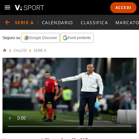
ACCEDI
SERIE A
CALENDARIO
CLASSIFICA
MARCATO
Seguici su:
Google Discover
Fonti preferite
CALCIO
SERIE A