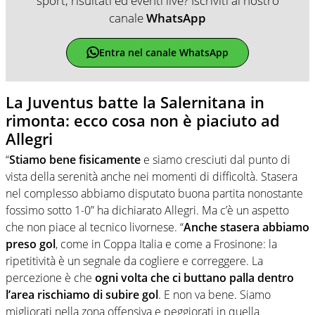
sport, risultati ed eventi live? Iscriviti al nostro
canale
WhatsApp
Entra nel canale WhatsApp
La Juventus batte la Salernitana in
rimonta: ecco cosa non è piaciuto ad
Allegri
“
Stiamo bene fisicamente
e siamo cresciuti dal punto di
vista della serenità anche nei momenti di difficoltà. Stasera
nel complesso abbiamo disputato buona partita nonostante
fossimo sotto 1-0” ha dichiarato Allegri. Ma c’è un aspetto
che non piace al tecnico livornese. “
Anche stasera abbiamo
preso gol
, come in Coppa Italia e come a Frosinone: la
ripetitività è un segnale da cogliere e correggere. La
percezione è che
ogni volta che ci buttano palla dentro
l’area rischiamo di subire gol
. E non va bene. Siamo
migliorati nella zona offensiva e peggiorati in quella