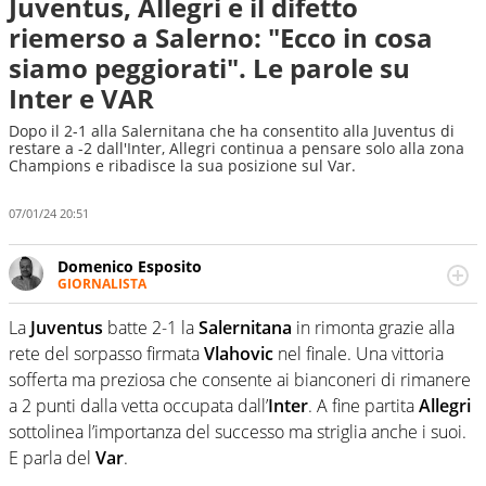
Juventus, Allegri e il difetto
riemerso a Salerno: "Ecco in cosa
siamo peggiorati". Le parole su
Inter e VAR
Dopo il 2-1 alla Salernitana che ha consentito alla Juventus di
restare a -2 dall'Inter, Allegri continua a pensare solo alla zona
Champions e ribadisce la sua posizione sul Var.
07/01/24 20:51
Domenico Esposito
GIORNALISTA
Da vent’anni in campo e sul campo per vivere ogni evento
in tutte le sue sfaccettature. Passione smisurata per il
La
Juventus
batte 2-1 la
Salernitana
in rimonta grazie alla
calcio e per la sfera di cuoio. Il pallone è una cosa
rete del sorpasso firmata
Vlahovic
nel finale. Una vittoria
serissima, guai a dirgli di no
sofferta ma preziosa che consente ai bianconeri di rimanere
a 2 punti dalla vetta occupata dall’
Inter
. A fine partita
Allegri
sottolinea l’importanza del successo ma striglia anche i suoi.
E parla del
Var
.