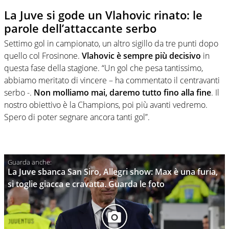
La Juve si gode un Vlahovic rinato: le
parole dell’attaccante serbo
Settimo gol in campionato, un altro sigillo da tre punti dopo
quello col Frosinone.
Vlahovic è sempre più decisivo
in
questa fase della stagione. “Un gol che pesa tantissimo,
abbiamo meritato di vincere – ha commentato il centravanti
serbo -.
Non molliamo mai, daremo tutto fino alla fine
. Il
nostro obiettivo è la Champions, poi più avanti vedremo.
Spero di poter segnare ancora tanti gol”.
La Juve sbanca San Siro, Allegri show: Max è una furia,
si toglie giacca e cravatta. Guarda le foto