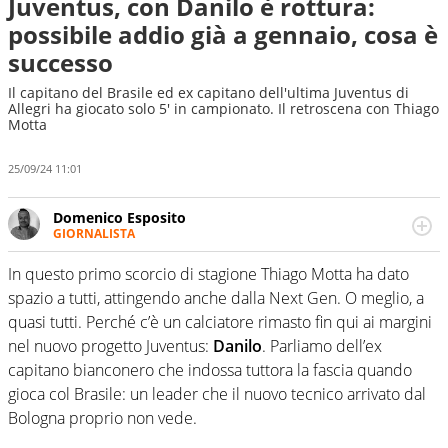
Juventus, con Danilo è rottura:
possibile addio già a gennaio, cosa è
successo
Il capitano del Brasile ed ex capitano dell'ultima Juventus di
Allegri ha giocato solo 5' in campionato. Il retroscena con Thiago
Motta
25/09/24 11:01
Domenico Esposito
GIORNALISTA
Da vent’anni in campo e sul campo per vivere ogni evento
in tutte le sue sfaccettature. Passione smisurata per il
In questo primo scorcio di stagione Thiago Motta ha dato
calcio e per la sfera di cuoio. Il pallone è una cosa
spazio a tutti, attingendo anche dalla Next Gen. O meglio, a
serissima, guai a dirgli di no
quasi tutti. Perché c’è un calciatore rimasto fin qui ai margini
nel nuovo progetto Juventus:
Danilo
. Parliamo dell’ex
capitano bianconero che indossa tuttora la fascia quando
gioca col Brasile: un leader che il nuovo tecnico arrivato dal
Bologna proprio non vede.