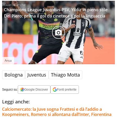
Champions League Juventus-PSV, Yildiz in pieno stile
Del Piero: prima il gol da cineteca e poi la linguaccia
Ansa
Bologna
Juventus
Thiago Motta
Seguici su:
Google Discover
Fonti preferite
Leggi anche:
Calciomercato: la Juve sogna Frattesi e dà l’addio a
Koopmeiners, Romero si allontana dall’Inter, Fiorentina