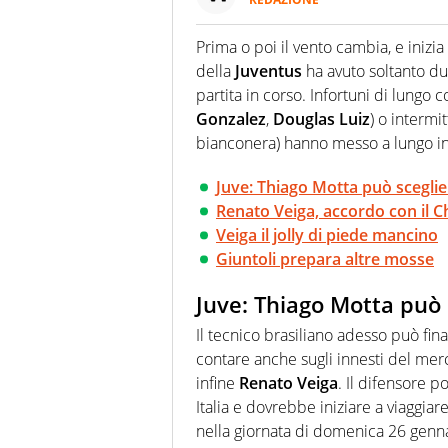
Da oltre 20 anni informa in m
sport. Calcio, calciomercato,
Prima o poi il vento cambia, e inizia 
Virgilio Sport i tifosi e gli 
della
Juventus
ha avuto soltanto du
completa e zero faziosità. La 
esperti di sport abili sia nel 
partita in corso. Infortuni di lungo c
rilanciano verso la rete, sia
Gonzalez
,
Douglas Luiz
) o intermi
100% originali ed esclusivi.
bianconera) hanno messo a lungo in 
Juve: Thiago Motta può sceglie
Renato Veiga, accordo con il C
Veiga il jolly di piede mancino
Giuntoli prepara altre mosse
Juve: Thiago Motta può 
Il tecnico brasiliano adesso può fin
contare anche sugli innesti del mer
infine
Renato Veiga
. Il difensore 
Italia e dovrebbe iniziare a viaggia
nella giornata di domenica 26 genn