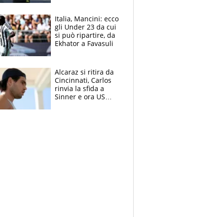
nero per gli arbitri
Italia, Mancini: ecco
gli Under 23 da cui
si può ripartire, da
Ekhator a Favasuli
Alcaraz si ritira da
Cincinnati, Carlos
rinvia la sfida a
Sinner e ora US
Open di nuovo a
rischio