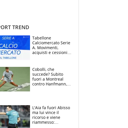
ORT TREND
Tabellone
Calciomercato Serie
A. Movimenti,
acquisti e cessioni:
estate 2026-27
Cobolli, che
succede? Subito
fuori a Montreal
contro Hanfmann,
per Flavio è tutta
colpa della tosse
L'Aia fa fuori Abisso
ma lui vince il
ricorso e viene
riammesso:
continua momento