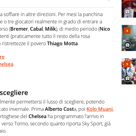
odo obiettivo e appassionato su tutto il mondo dello
 F1, Motomondiale ma anche tennis, volley, basket: su
a soffiare in altre direzioni. Per mesi la panchina
appassionati sanno che troveranno sempre copertura
e o tre giocatori realmente in grado di entrare a
squadra di Virgilio Sport è formata da giornalisti ed
gioco di rimessa quando intercettano le notizie e le
orso (
Bremer
,
Cabal
,
Milik
), di medio periodo (
Nico
 nella costruzione dal basso quando creano contenuti
ttenti (praticamente tutto il resto della rosa
ristrettezze il povero
Thiago Motta
.
re
helsea
scegliere
almente permettersi il lusso di scegliere, potendo
cato invernale. Prima
Alberto Cost
a, poi
Kolo Muani
,
portoghese del
Chelsea
ha programmato l’arrivo in
re verso Torino, secondo quanto riporta Sky Sport, già
aio.