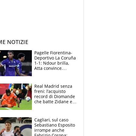
ME NOTIZIE
Pagelle Fiorentina-
Deportivo La Coruña
1-1: Ndour brilla,
Atta convince.
Pongracic rovina
tutto nel finale
Real Madrid senza
freni: l’acquisto
record di Diomande
che batte Zidane e
Ronaldo. Vinicius
rinnova: le cifre
Cagliari, sul caso
Sebastiano Esposito
irrompe anche
Fabrizio Corona: