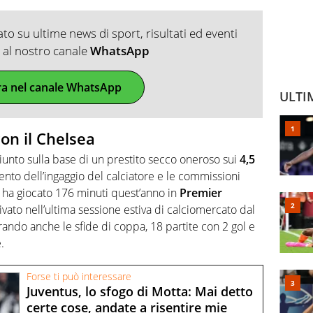
o su ultime news di sport, risultati ed eventi
ti al nostro canale
WhatsApp
ra nel canale WhatsApp
ULTI
on il Chelsea
giunto sulla base di un prestito secco oneroso sui
4,5
nto dell’ingaggio del calciatore e le commissioni
, ha giocato 176 minuti quest’anno in
Premier
ivato nell’ultima sessione estiva di calciomercato dal
rando anche le sfide di coppa, 18 partite con 2 gol e
.
Forse ti può interessare
Juventus, lo sfogo di Motta: Mai detto
certe cose, andate a risentire mie