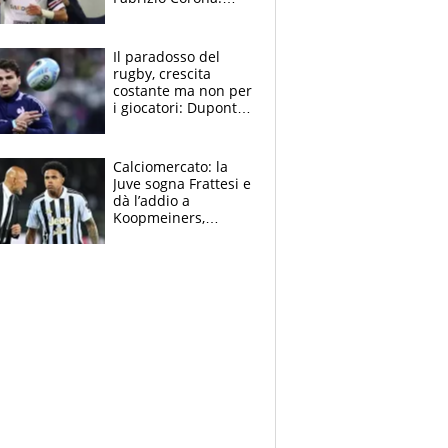
“Ecco cosa è
successo, ho le
prove”
Il paradosso del
rugby, crescita
costante ma non per
i giocatori: Dupont
(il più pagato al
mondo) guadagna
solo 1,4 milioni
Calciomercato: la
all'anno
Juve sogna Frattesi e
dà l’addio a
Koopmeiners,
Romero si allontana
dall’Inter, Fiorentina
scatenata