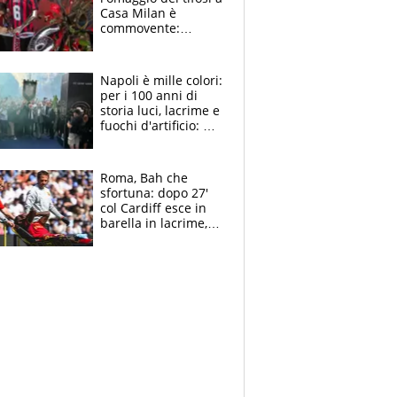
Casa Milan è
commovente:
maglie, bandiere,
sciarpe, lacrime e
bigliettini
Napoli è mille colori:
per i 100 anni di
storia luci, lacrime e
fuochi d'artificio: De
Laurentiis salta al
coro anti-Juve
Roma, Bah che
sfortuna: dopo 27'
col Cardiff esce in
barella in lacrime,
Dybala rigore da
schiaffi, i giallorossi
prendono 3 gol in
45'