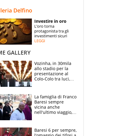
STORIE
lleria Delfino
SPECIALI
Investire in oro
L’oro torna
ESPERTI
protagonista tra gli
investimenti sicuri
LEGGI
CONTATTI
ME GALLERY
Vozinha, in 30mila
allo stadio per la
presentazione al
Colo-Colo tra luci,
spettacolo, elicotteri
e paracadutisti
La famiglia di Franco
Baresi sempre
vicina anche
nell'ultimo viaggio,
la moglie Maura, i
figli e i suoi cari
circondati
Baresi 6 per sempre,
dall'affetto dei tifosi
l'omaggio dei tifosi a