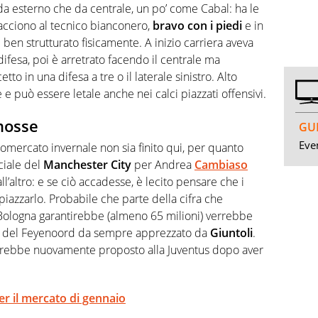
a esterno che da centrale, un po’ come Cabal: ha le
iacciono al tecnico bianconero,
bravo con i piedi
e in
 ben strutturato fisicamente. A inizio carriera aveva
ifesa, poi è arretrato facendo il centrale ma
tto in una difesa a tre o il laterale sinistro. Alto
e può essere letale anche nei calci piazzati offensivi.
mosse
GUI
Even
iomercato invernale non sia finito qui, per quanto
iciale del
Manchester City
per Andrea
Cambiaso
’altro: e se ciò accadesse, è lecito pensare che i
iazzarlo. Probabile che parte della cifra che
 Bologna garantirebbe (almeno 65 milioni) verrebbe
le del Feyenoord da sempre apprezzato da
Giuntoli
.
sarebbe nuovamente proposto alla Juventus dopo aver
er il mercato di gennaio