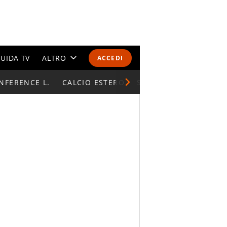
UIDA TV
ALTRO
ACCEDI
NFERENCE L.
CALENDARI E CLASSIFICHE
CALCIO ESTERO
SUPERCOPPA ITALIAN
ALTRI SPORT
MONDIALI 2026
OLIMPIADI
GOSSIP
LIFESTYLE