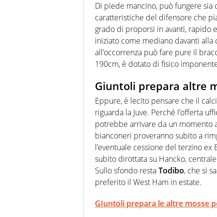
Di piede mancino, può fungere sia d
caratteristiche del difensore che p
grado di proporsi in avanti, rapido e
iniziato come mediano davanti alla d
all’occorrenza può fare pure il bracce
190cm, è dotato di fisico imponente 
Giuntoli prepara altre 
Eppure, è lecito pensare che il calc
riguarda la Juve. Perché l’offerta uff
potrebbe arrivare da un momento all
bianconeri proveranno subito a rimp
l’eventuale cessione del terzino ex
subito dirottata su Hancko, centra
Sullo sfondo resta
Todibo
, che si 
preferito il West Ham in estate.
GIuntoli prepara le altre mosse p