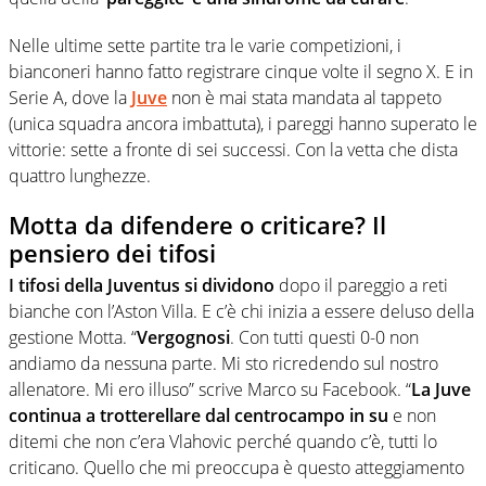
Nelle ultime sette partite tra le varie competizioni, i
bianconeri hanno fatto registrare cinque volte il segno X. E in
Serie A, dove la
Juve
non è mai stata mandata al tappeto
(unica squadra ancora imbattuta), i pareggi hanno superato le
vittorie: sette a fronte di sei successi. Con la vetta che dista
quattro lunghezze.
Motta da difendere o criticare? Il
pensiero dei tifosi
I tifosi della Juventus si dividono
dopo il pareggio a reti
bianche con l’Aston Villa. E c’è chi inizia a essere deluso della
gestione Motta. “
Vergognosi
. Con tutti questi 0-0 non
andiamo da nessuna parte. Mi sto ricredendo sul nostro
allenatore. Mi ero illuso” scrive Marco su Facebook. “
La Juve
continua a trotterellare dal centrocampo in su
e non
ditemi che non c’era Vlahovic perché quando c’è, tutti lo
criticano. Quello che mi preoccupa è questo atteggiamento