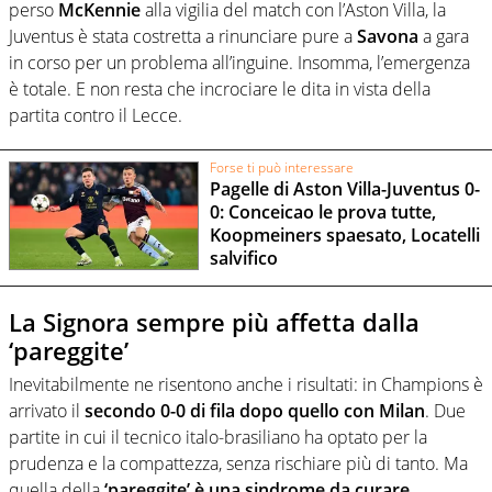
perso
McKennie
alla vigilia del match con l’Aston Villa, la
Juventus è stata costretta a rinunciare pure a
Savona
a gara
in corso per un problema all’inguine. Insomma, l’emergenza
è totale. E non resta che incrociare le dita in vista della
partita contro il Lecce.
Forse ti può interessare
Pagelle di Aston Villa-Juventus 0-
0: Conceicao le prova tutte,
Koopmeiners spaesato, Locatelli
salvifico
La Signora sempre più affetta dalla
‘pareggite’
Inevitabilmente ne risentono anche i risultati: in Champions è
arrivato il
secondo 0-0 di fila dopo quello con Milan
. Due
partite in cui il tecnico italo-brasiliano ha optato per la
prudenza e la compattezza, senza rischiare più di tanto. Ma
quella della
‘pareggite’ è una sindrome da curare
.