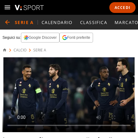
ACCEDI
SERIE A
CALENDARIO
CLASSIFICA
MARCATO
Seguici su:
Google Discover
Fonti preferite
CALCIO
SERIE A