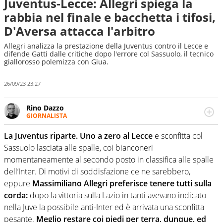
Juventus-Lecce: Allegri spiega la
rabbia nel finale e bacchetta i tifosi,
D'Aversa attacca l'arbitro
Allegri analizza la prestazione della Juventus contro il Lecce e
difende Gatti dalle critiche dopo l'errore col Sassuolo, il tecnico
giallorosso polemizza con Giua.
26/09/23 23:27
Rino Dazzo
GIORNALISTA
Se mai ci fosse modo di traslare il glossario del calcio in
una nicchia di esperti, lui ne farebbe parte. Non si perde
La Juventus riparte. Uno a zero al Lecce
e sconfitta col
una svista arbitrale né gli umori social del mondo delle
Sassuolo lasciata alle spalle, coi bianconeri
curve
momentaneamente al secondo posto in classifica alle spalle
dell’Inter. Di motivi di soddisfazione ce ne sarebbero,
eppure
Massimiliano Allegri preferisce tenere tutti sulla
corda:
dopo la vittoria sulla Lazio in tanti avevano indicato
nella Juve la possibile anti-Inter ed è arrivata una sconfitta
pesante.
Meglio restare coi piedi per terra, dunque, ed