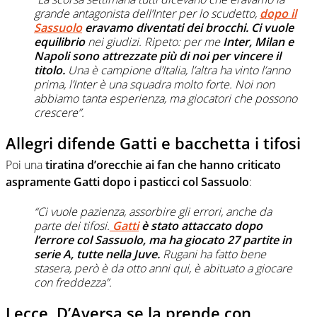
grande antagonista dell’Inter per lo scudetto,
dopo il
Sassuolo
eravamo diventati dei brocchi. Ci vuole
equilibrio
nei giudizi. Ripeto: per me
Inter, Milan e
Napoli sono attrezzate più di noi per vincere il
titolo.
Una è campione d’Italia, l’altra ha vinto l’anno
prima, l’Inter è una squadra molto forte. Noi non
abbiamo tanta esperienza, ma giocatori che possono
crescere”.
Allegri difende Gatti e bacchetta i tifosi
Poi una
tiratina d’orecchie ai fan che hanno criticato
aspramente Gatti dopo i pasticci col Sassuolo
:
“Ci vuole pazienza, assorbire gli errori, anche da
parte dei tifosi.
Gatti
è stato attaccato dopo
l’errore col Sassuolo, ma ha giocato 27 partite in
serie A, tutte nella Juve.
Rugani ha fatto bene
stasera, però è da otto anni qui, è abituato a giocare
con freddezza”.
Lecce, D’Aversa se la prende con