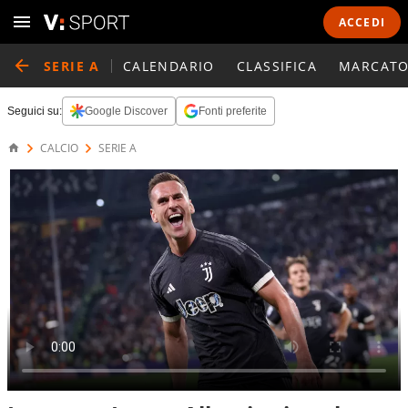
ACCEDI
SERIE A
CALENDARIO
CLASSIFICA
MARCATO
Seguici su:
Google Discover
Fonti preferite
CALCIO
SERIE A