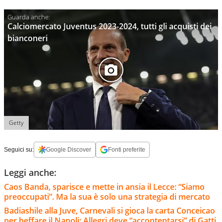
Calciomercato Juventus 2023-2024, tutti gli acquisti dei
bianconeri
Getty
Seguici su:
Google Discover
Fonti preferite
Leggi anche:
Caos Banda, sparisce e mette in ansia il Lecce: “Siamo
preoccupati”. Ma la sua è solo una strategia di mercato
Badiashile alla Juve, Carnevali si gioca la carta Conceicao
per beffare il Napoli: Allegri deve “accontentarsi” di Gatti