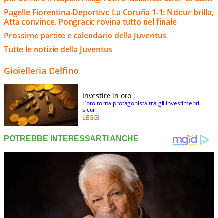
Pagelle Fiorentina-Deportivo La Coruña 1-1: Ndour brilla,
Atta convince. Pongracic rovina tutto nel finale
Prossime partite e calendario della Juventus
Tutte le notizie della Juventus
Gioielleria Delfino
Investire in oro
L’oro torna protagonista tra gli investimenti
sicuri
LEGGI