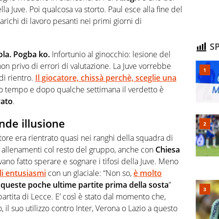
lla Juve. Poi qualcosa va storto. Paul esce alla fine del
ichi di lavoro pesanti nei primi giorni di
SP
gola. Pogba ko.
Infortunio al ginocchio: lesione del
non privo di errori di valutazione. La Juve vorrebbe
di rientro.
Il giocatore, chissà perchè, sceglie una
lo tempo e dopo qualche settimana il verdetto è
rato
.
nde illusione
tore era rientrato quasi nei ranghi della squadra di
oi allenamenti col resto del gruppo, anche con
Chiesa
vano fatto sperare e sognare i tifosi della Juve. Meno
li entusiasmi
con un glaciale: “Non so,
è molto
 queste poche ultime partite prima della sosta
”
artita di Lecce. E’ così è stato dal momento che,
 il suo utilizzo contro Inter, Verona o Lazio a questo