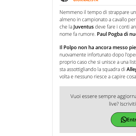
Giornalista multimediale. Quan
spesso e volentieri finisce sul 
Nemmeno il tempo di strappare un so
almeno in campionato a cavallo per
che la
Juventus
deve fare i conti anc
nome fa rumore.
Paul Pogba di nuo
Il Polpo non ha ancora messo pi
nuovamente infortunato dopo l’opera
proprio caso che si unisce a una lis
sta assottigliando la squadra di
Alle
volta e nessuno riesce a capire cosa
Vuoi essere sempre aggiornat
live? Iscrivi
Ent