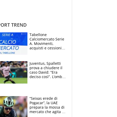
ORT TREND
Tabellone
Calciomercato Serie
A. Movimenti,
acquisti e cessioni:
estate 2026-27
Juventus, Spalletti
prova a chiudere il
caso David: “Era
deciso così”. L’ombra
di Zirkzee e la
sentenza dei tifosi
“Seixas erede di
Pogacar”, la UAE
prepara la mossa di
mercato che agita la
Francia. Ciccone,