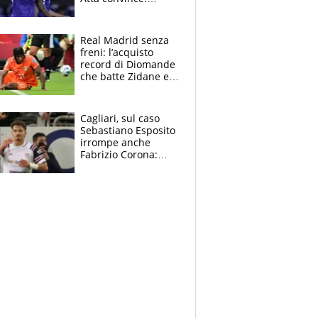
Pongracic rovina
tutto nel finale
Real Madrid senza
freni: l’acquisto
record di Diomande
che batte Zidane e
Ronaldo. Vinicius
rinnova: le cifre
Cagliari, sul caso
Sebastiano Esposito
irrompe anche
Fabrizio Corona:
“Ecco cosa è
successo, ho le
prove”