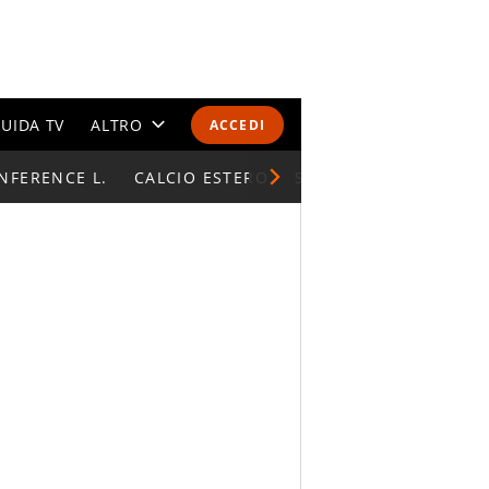
UIDA TV
ALTRO
ACCEDI
NFERENCE L.
CALENDARI E CLASSIFICHE
CALCIO ESTERO
SUPERCOPPA ITALIAN
ALTRI SPORT
MONDIALI 2026
OLIMPIADI
GOSSIP
LIFESTYLE