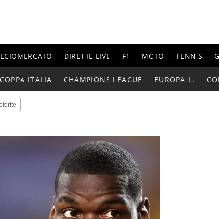
ALCIOMERCATO
DIRETTE LIVE
F1
MOTO
TENNIS
G
COPPA ITALIA
CHAMPIONS LEAGUE
EUROPA L.
CO
eferite