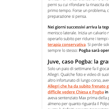
perni su cui rifondare la rinascita de
primo tempo. Forse un problema, car
preparazione si pensa.
Nei giorni successivi arriva la te
menisco laterale. Inizia un calvario 
operarlo subito per ridurre i tempi 
terapia conservativa
. Si perde so
sempre lo stesso:
Pogba sarà ope
Juve, caso Pogba: la gra
Solo un paio di settimane fa il gioca
Allegri. Qualche foto e video di su
altro infortunato di lungo corso, ave
Allegri
che ha da subito frenato g
difficile vedere Chiesa e Pogba
in
aveva sentenziato Max prima della p
almeno per quanto riguarda il Polpo,