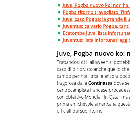
Juve, Pogba nuovo ko: non ha 
Pogba ritorno travagliato: l'in
Juve, caso Pogba: la grande ill
Juventus: calvario Pogba, tanti
Ecatombe Juve, lista infortunati
Juventus: lista infortunati ag
Juve, Pogba nuovo ko: n
Trattandosi di Halloween si potreb
caso di dirlo visto anche quello ch
campo per noti, tristi e ancora poco 
fragorosa dalla
Continassa
dove sem
centrocampista francese procedesse
con obiettivo Mondiali in Qatar ma a
prima amichevole americana questa 
ufficiali dal suo ritorno.