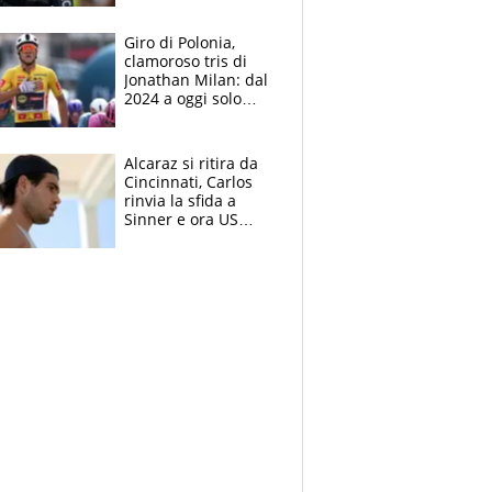
che beffa alla Vuelta
a Burgos
Giro di Polonia,
clamoroso tris di
Jonathan Milan: dal
2024 a oggi solo
Pogacar ha vinto più
di lui. Bene Romele
e Skerl
Alcaraz si ritira da
Cincinnati, Carlos
rinvia la sfida a
Sinner e ora US
Open di nuovo a
rischio