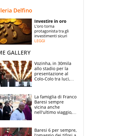
STORIE
lleria Delfino
SPECIALI
Investire in oro
L’oro torna
ESPERTI
protagonista tra gli
investimenti sicuri
LEGGI
CONTATTI
ME GALLERY
Vozinha, in 30mila
allo stadio per la
presentazione al
Colo-Colo tra luci,
spettacolo, elicotteri
e paracadutisti
La famiglia di Franco
Baresi sempre
vicina anche
nell'ultimo viaggio,
la moglie Maura, i
figli e i suoi cari
circondati
Baresi 6 per sempre,
dall'affetto dei tifosi
l'omaggio dei tifosi a