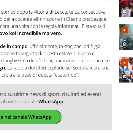
do si accendono i motori, lui sgasa, impenna, derapa. E
podio
rriso dopo la vittoria di Lecce, terza consecutiva
ò della cocente eliminazione in Champions League,
ora una volta con la tegola infortunati. E stavolta il
vo ko! Incredibile ma vero.
ede in campo
, ufficialmente, in stagione, ed è già
zione travagliata di questa estate. Un vero e
ta lunghissima di infortuni, traumatici e muscolari che
gri
. La rabbia dei tifosi esplode sui social ancora una
 ci sia alla base di questa “ecatombe”.
o su ultime news di sport, risultati ed eventi
ti al nostro canale
WhatsApp
ra nel canale WhatsApp