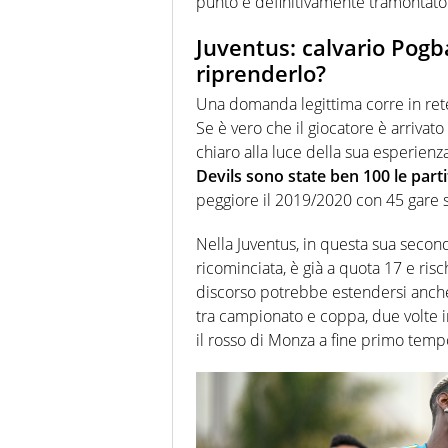
punto è definitivamente tramontato
Juventus: calvario Pogba
riprenderlo?
Una domanda legittima corre in ret
Se è vero che il giocatore è arrivat
chiaro alla luce della sua esperien
Devils sono state ben 100 le part
peggiore il 2019/2020 con 45 gare sa
Nella Juventus, in questa sua seco
ricominciata, è già a quota 17 e risc
discorso potrebbe estendersi anche 
tra campionato e coppa, due volte i
il rosso di Monza a fine primo temp