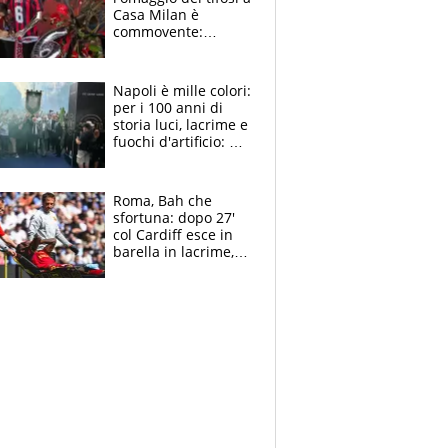
Casa Milan è
commovente:
maglie, bandiere,
sciarpe, lacrime e
bigliettini
Napoli è mille colori:
per i 100 anni di
storia luci, lacrime e
fuochi d'artificio: De
Laurentiis salta al
coro anti-Juve
Roma, Bah che
sfortuna: dopo 27'
col Cardiff esce in
barella in lacrime,
Dybala rigore da
schiaffi, i giallorossi
prendono 3 gol in
45'