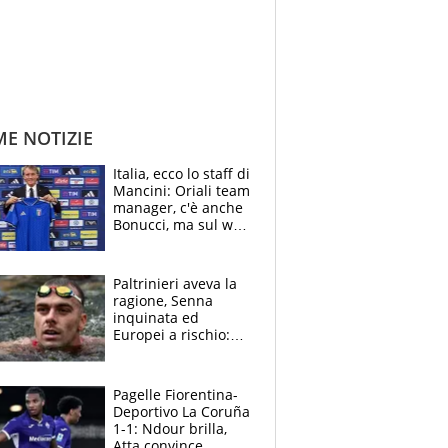
ME NOTIZIE
Italia, ecco lo staff di
Mancini: Oriali team
manager, c'è anche
Bonucci, ma sul web
infuria la polemica
Paltrinieri aveva la
ragione, Senna
inquinata ed
Europei a rischio:
allenamenti fermi,
cosa succede
adesso
Pagelle Fiorentina-
Deportivo La Coruña
1-1: Ndour brilla,
Atta convince.