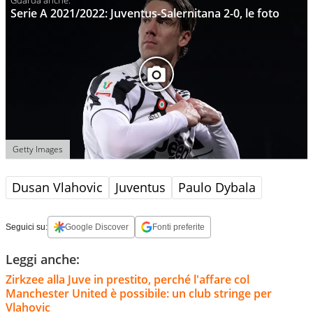
Serie A 2021/2022: Juventus-Salernitana 2-0, le foto
Getty Images
Dusan Vlahovic
Juventus
Paulo Dybala
Seguici su:
Google Discover
Fonti preferite
Leggi anche:
Zirkzee alla Juve in prestito, perché l'affare col
Manchester United è possibile: un club stringe per
Vlahovic