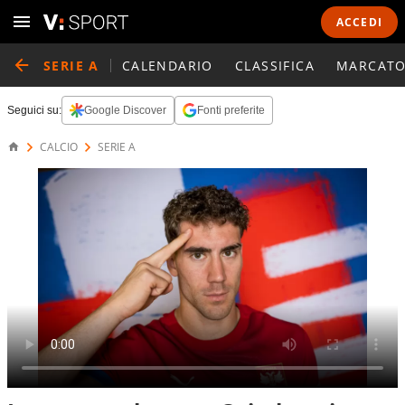
ACCEDI
SERIE A
CALENDARIO
CLASSIFICA
MARCATO
Seguici su:
Google Discover
Fonti preferite
CALCIO
SERIE A