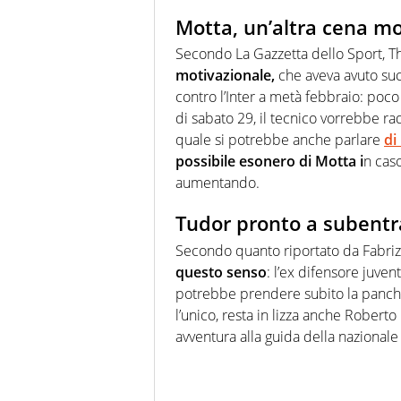
Motta, un’altra cena mo
Secondo La Gazzetta dello Sport, Th
motivazionale,
che aveva avuto succ
contro l’Inter a metà febbraio: poco
di sabato 29, il tecnico vorrebbe r
quale si potrebbe anche parlare
di
possibile esonero di Motta i
n caso
aumentando.
Tudor pronto a subentr
Secondo quanto riportato da Fabri
questo senso
: l’ex difensore juven
potrebbe prendere subito la panchi
l’unico, resta in lizza anche Roberto
avventura alla guida della nazionale