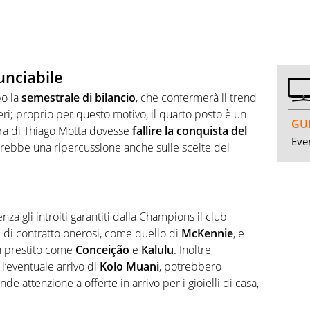
unciabile
po la
semestrale di bilancio
, che confermerà il trend
ri; proprio per questo motivo, il quarto posto è un
GUI
adra di Thiago Motta dovesse
fallire la conquista del
Even
sarebbe una ripercussione anche sulle scelte del
a gli introiti garantiti dalla Champions il club
 di contratto onerosi, come quello di
McKennie
, e
in prestito come
Conceição
e
Kalulu
. Inoltre,
l’eventuale arrivo di
Kolo Muani
, potrebbero
 attenzione a offerte in arrivo per i gioielli di casa,