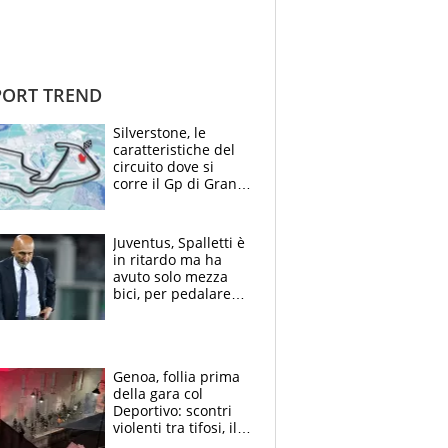
ORT TREND
Silverstone, le
caratteristiche del
circuito dove si
corre il Gp di Gran
Bretagna del
Motomondiale
Juventus, Spalletti è
in ritardo ma ha
avuto solo mezza
bici, per pedalare
serve altro: i nodi
cruciali
Genoa, follia prima
della gara col
Deportivo: scontri
violenti tra tifosi, il
video è virale