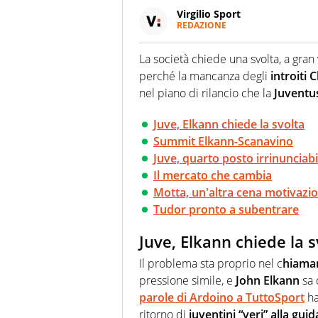
Virgilio Sport
REDAZIONE
Da oltre 20 anni informa in m
sport. Calcio, calciomercato,
La società chiede una svolta, a gran
Virgilio Sport i tifosi e gli 
perché la mancanza degli
introiti
completa e zero faziosità. La 
esperti di sport abili sia nel 
nel piano di rilancio che la
Juventu
rilanciano verso la rete, sia
100% originali ed esclusivi.
Juve, Elkann chiede la svolta
Summit Elkann-Scanavino
Juve, quarto posto irrinunciabi
Il mercato che cambia
Motta, un'altra cena motivazi
Tudor pronto a subentrare
Juve, Elkann chiede la s
Il problema sta proprio nel c
hiamar
pressione simile, e
John Elkann
sa 
parole di Ardoino a TuttoSport
ha
ritorno di
juventini “veri” alla guid