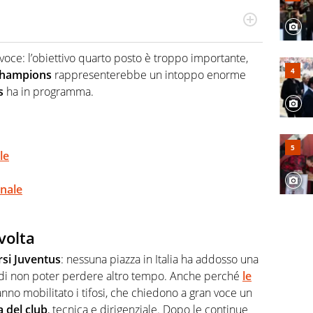
odo obiettivo e appassionato su tutto il mondo dello
 F1, Motomondiale ma anche tennis, volley, basket: su
 voce: l’obiettivo quarto posto è troppo importante,
appassionati sanno che troveranno sempre copertura
 Champions
rappresenterebbe un intoppo enorme
squadra di Virgilio Sport è formata da giornalisti ed
gioco di rimessa quando intercettano le notizie e le
s
ha in programma.
 nella costruzione dal basso quando creano contenuti
le
onale
volta
si Juventus
: nessuna piazza in Italia ha addosso una
di non poter perdere altro tempo. Anche perché
le
nno mobilitato i tifosi, che chiedono a gran voce un
a del club
, tecnica e dirigenziale. Dopo le continue