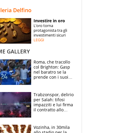
STORIE
lleria Delfino
SPECIALI
Investire in oro
L’oro torna
ESPERTI
protagonista tra gli
investimenti sicuri
LEGGI
CONTATTI
ME GALLERY
Roma, che tracollo
col Brighton: Gasp
nel baratro se la
prende con i suoi
cambiando tutti
Trabzonspor, delirio
per Salah: tifosi
impazziti e lui firma
il contratto allo
stadio
Vozinha, in 30mila
allo stadio per la