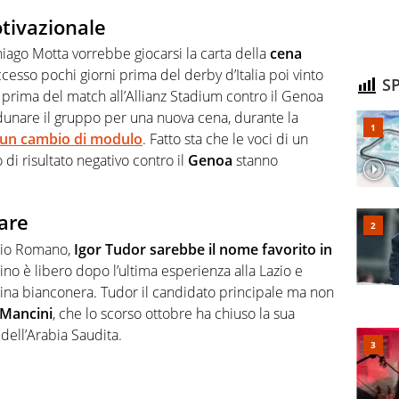
tivazionale
iago Motta vorrebbe giocarsi la carta della
cena
esso pochi giorni prima del derby d’Italia poi vinto
SP
 prima del match all’Allianz Stadium contro il Genoa
adunare il gruppo per una nuova cena, durante la
 un cambio di modulo
. Fatto sta che le voci di un
 di risultato negativo contro il
Genoa
stanno
are
zio Romano,
Igor Tudor sarebbe il nome favorito in
tino è libero dopo l’ultima esperienza alla Lazio e
na bianconera. Tudor il candidato principale ma non
Mancini
, che lo scorso ottobre ha chiuso la sua
 dell’Arabia Saudita.