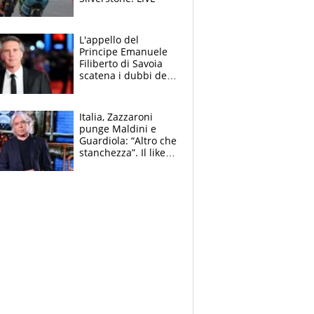
L'appello del
Principe Emanuele
Filiberto di Savoia
scatena i dubbi dei
tifosi: "E' una
trappola"
Italia, Zazzaroni
punge Maldini e
Guardiola: “Altro che
stanchezza”. Il like
di Mancini e le
polemiche sui social