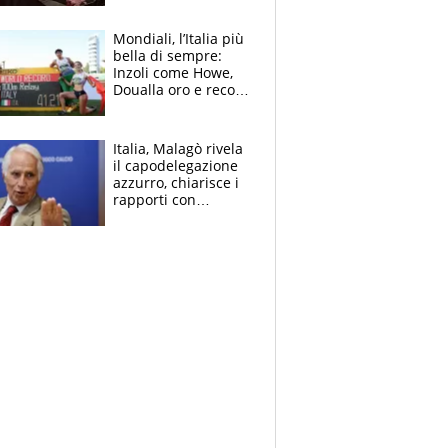
Mondiali, l’Italia più
bella di sempre:
Inzoli come Howe,
Doualla oro e record
con la staffetta, Di
Fabio dominatrice
Italia, Malagò rivela
il capodelegazione
azzurro, chiarisce i
rapporti con
Mancini e Conte e si
schiera su caso
Infantino