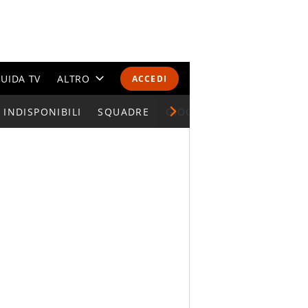
UIDA TV
ALTRO
ACCEDI
INDISPONIBILI
CALENDARI E CLASSIFICHE
SQUADRE
GIOCATORI SERIE A
ALTRI SPORT
MONDIALI 2026
OLIMPIADI
GOSSIP
LIFESTYLE