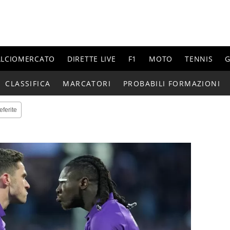
ALCIOMERCATO
DIRETTE LIVE
F1
MOTO
TENNIS
G
CLASSIFICA
MARCATORI
PROBABILI FORMAZIONI
eferite