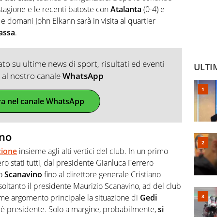
stagione e le recenti batoste con
Atalanta
(0-4) e
e domani John Elkann sarà in visita al quartier
assa
.
o su ultime news di sport, risultati ed eventi
ULTI
ti al nostro canale
WhatsApp
ra nel canale WhatsApp
no
zione
insieme agli alti vertici del club. In un primo
 stati tutti, dal presidente Gianluca Ferrero
io
Scanavino
fino al direttore generale Cristiano
 soltanto il presidente Maurizio Scanavino, ad del club
e argomento principale la situazione di
Gedi
 è presidente. Solo a margine, probabilmente,
si