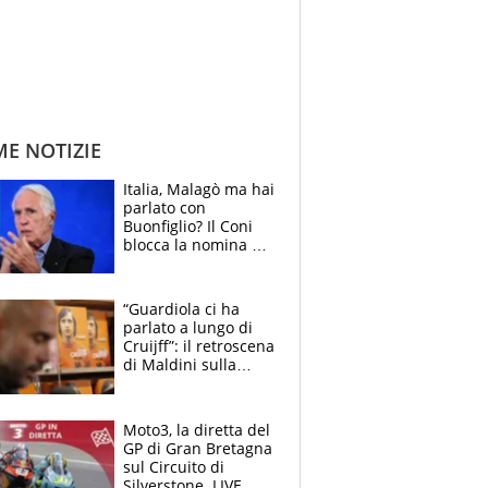
ME NOTIZIE
Italia, Malagò ma hai
parlato con
Buonfiglio? Il Coni
blocca la nomina di
Diana Bianchedi
“Guardiola ci ha
parlato a lungo di
Cruijff”: il retroscena
di Maldini sulla
Nazionale e sul
sogno interrotto
Moto3, la diretta del
GP di Gran Bretagna
sul Circuito di
Silverstone. LIVE