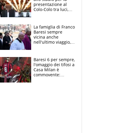
presentazione al
Colo-Colo tra luci,
spettacolo, elicotteri
e paracadutisti
La famiglia di Franco
Baresi sempre
vicina anche
nell'ultimo viaggio,
la moglie Maura, i
figli e i suoi cari
circondati
Baresi 6 per sempre,
dall'affetto dei tifosi
l'omaggio dei tifosi a
Casa Milan è
commovente:
maglie, bandiere,
sciarpe, lacrime e
bigliettini