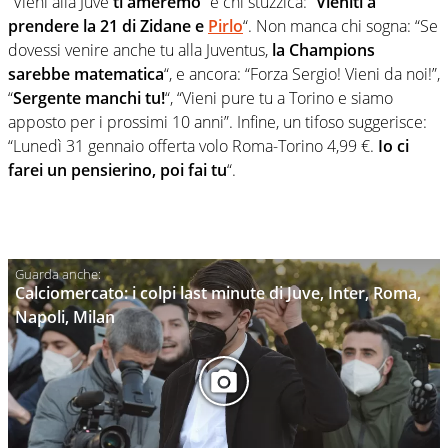
“Vieni alla Juve
ti ameremo
” e chi stuzzica: “
Vieniti a
prendere la 21 di Zidane e
Pirlo
“. Non manca chi sogna: “Se
dovessi venire anche tu alla Juventus,
la Champions
sarebbe matematica
“, e ancora: “Forza Sergio! Vieni da noi!”,
“
Sergente manchi tu!
“, “Vieni pure tu a Torino e siamo
apposto per i prossimi 10 anni”. Infine, un tifoso suggerisce:
“Lunedì 31 gennaio offerta volo Roma-Torino 4,99 €.
Io ci
farei un pensierino, poi fai tu
“.
Calciomercato: i colpi last minute di Juve, Inter, Roma,
Napoli, Milan