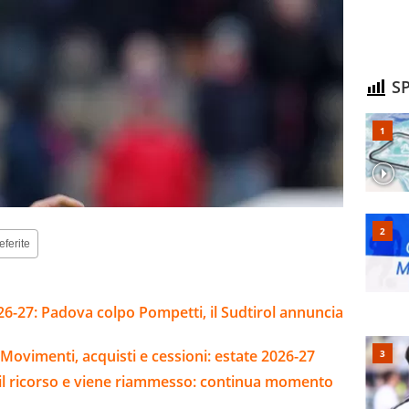
SP
eferite
26-27: Padova colpo Pompetti, il Sudtirol annuncia
Movimenti, acquisti e cessioni: estate 2026-27
e il ricorso e viene riammesso: continua momento