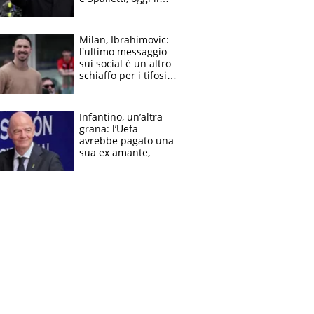
primo antipasto
Milan, Ibrahimovic:
l'ultimo messaggio
sui social è un altro
schiaffo per i tifosi
rossoneri
Infantino, un’altra
grana: l’Uefa
avrebbe pagato una
sua ex amante,
scoppia lo scandalo