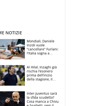
ME NOTIZIE
Mondiali, Daniele
Inzoli vuole
“cancellare” Furlani:
l'Italia sogna a
Eugene. Castellani
da record, Succo in
finale
Al Hilal, Inzaghi già
rischia l’esonero
prima dell’inizio
della stagione, il
retroscena
Inter-Juventus sarà
la sfida scudetto?
Cosa manca a Chivu
e Spalletti, oggi il