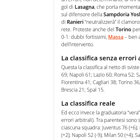
gol di
Lasagna
, che porta momenta
sul difensore della
Sampdoria Yos
di
Ranieri
“neutralizzerà” il clamoro
rete. Proteste anche del
Torino
per
0-1: dubbi fortissimi,
Massa
– ben a
dell’intervento.
La classifica senza errori 
Questa la classifica al netto di sviste
69; Napoli 61; Lazio 60; Roma 52; S
Fiorentina 41; Cagliari 38; Torino 
Brescia 21; Spal 15.
La classifica reale
Ed ecco invece la graduatoria “vera”
errori arbitrali). Tra parentesi sono
ciascuna squadra: Juventus 76 (+6); I
(+2); Napoli 52 (-9); Milan 50 (+4); S