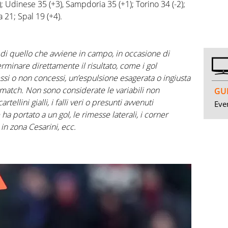
5); Udinese 35 (+3), Sampdoria 35 (+1); Torino 34 (-2);
 21; Spal 19 (+4).
e di quello che avviene in campo, in occasione di
minare direttamente il risultato, come i gol
cessi o non concessi, un’espulsione esagerata o ingiusta
 match. Non sono considerate le variabili non
GUI
ellini gialli, i falli veri o presunti avvenuti
Even
a portato a un gol, le rimesse laterali, i corner
 in zona Cesarini, ecc.