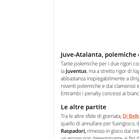
Juve-Atalanta, polemiche 
Tante polemiche per i due rigori con
la
Juventus
, ma a stretto rigor di lo
abbastanza inspiegabilmente a dirig
roventi polemiche e dai clamorosi e
Entrambi i penalty concessi ai bianco
Le altre partite
Tra le altre sfide di giornata,
Di Bell
quello di annullare per fuorigioco,
Raspadori,
rimesso in gioco dal re
un errore non determinante ai fini de