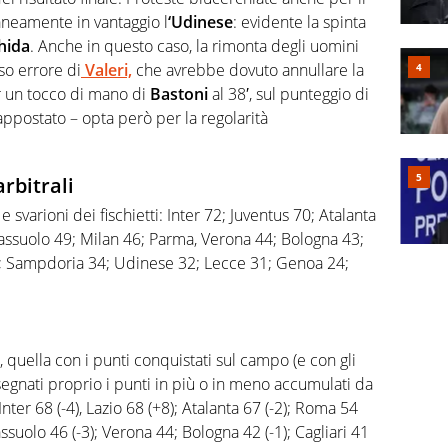
neamente in vantaggio l
‘Udinese
: evidente la spinta
hida
. Anche in questo caso, la rimonta degli uomini
so errore di
Valeri,
che avrebbe dovuto annullare la
 un tocco di mano di
Bastoni
al 38′, sul punteggio di
ppostato – opta però per la regolarità
arbitrali
 e svarioni dei fischietti: Inter 72; Juventus 70; Atalanta
assuolo 49; Milan 46; Parma, Verona 44; Bologna 43;
36; Sampdoria 34; Udinese 32; Lecce 31; Genoa 24;
, quella con i punti conquistati sul campo (e con gli
 segnati proprio i punti in più o in meno accumulati da
nter 68 (-4), Lazio 68 (+8); Atalanta 67 (-2); Roma 54
assuolo 46 (-3); Verona 44; Bologna 42 (-1); Cagliari 41