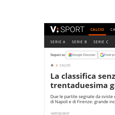
CALCIO
C
SERIE A
SERIE B
SERIE C
Seguici su:
Google Discover
Fonti pr
CALCIO
La classifica senz
trentaduesima g
Due le partite segnate da sviste 
di Napoli e di Firenze: grande in
14/07/20 09:57