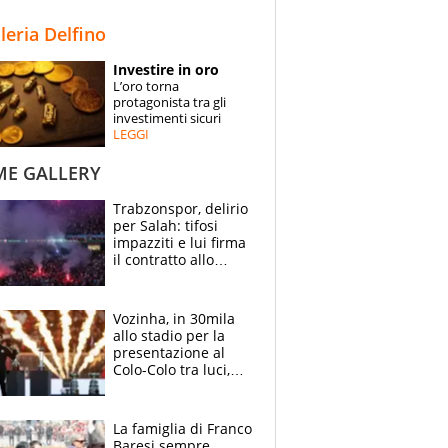
STORIE
lleria Delfino
SPECIALI
Investire in oro
L’oro torna
ESPERTI
protagonista tra gli
investimenti sicuri
LEGGI
CONTATTI
ME GALLERY
Trabzonspor, delirio
per Salah: tifosi
impazziti e lui firma
il contratto allo
stadio
Vozinha, in 30mila
allo stadio per la
presentazione al
Colo-Colo tra luci,
spettacolo, elicotteri
e paracadutisti
La famiglia di Franco
Baresi sempre