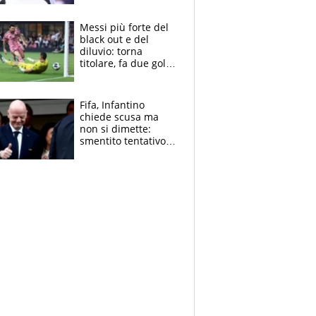
Pagheremo la
multa"
Messi più forte del
black out e del
diluvio: torna
titolare, fa due gol e
un assist e trascina
l'Inter Miami, altro
che ritiro
Fifa, Infantino
chiede scusa ma
non si dimette:
smentito tentativo di
corruzione al
Marocco