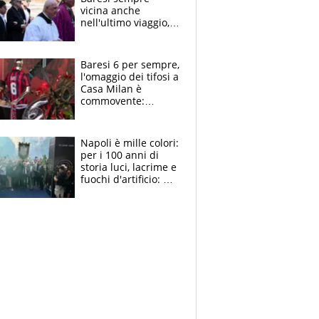
vicina anche
nell'ultimo viaggio,
la moglie Maura, i
figli e i suoi cari
circondati
Baresi 6 per sempre,
dall'affetto dei tifosi
l'omaggio dei tifosi a
Casa Milan è
commovente:
maglie, bandiere,
sciarpe, lacrime e
bigliettini
Napoli è mille colori:
per i 100 anni di
storia luci, lacrime e
fuochi d'artificio: De
Laurentiis salta al
coro anti-Juve