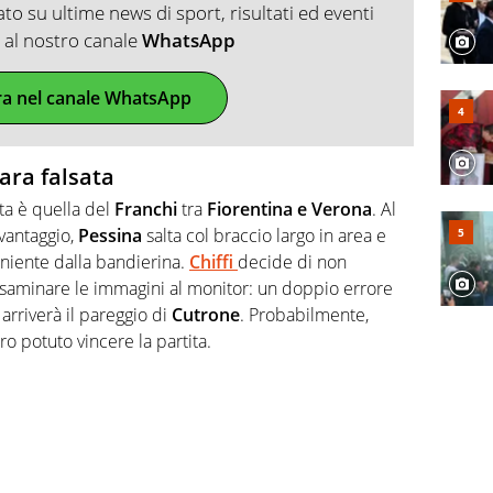
o su ultime news di sport, risultati ed eventi
ti al nostro canale
WhatsApp
ra nel canale WhatsApp
ara falsata
ata è quella del
Franchi
tra
Fiorentina e Verona
. Al
 vantaggio,
Pessina
salta col braccio largo in area e
niente dalla bandierina.
Chiffi
decide di non
esaminare le immagini al monitor: un doppio errore
arriverà il pareggio di
Cutrone
. Probabilmente,
ro potuto vincere la partita.