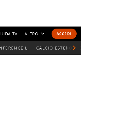
UIDA TV
ALTRO
ACCEDI
NFERENCE L.
CALENDARI E CLASSIFICHE
CALCIO ESTERO
SUPERCOPPA ITALIAN
ALTRI SPORT
MONDIALI 2026
OLIMPIADI
GOSSIP
LIFESTYLE