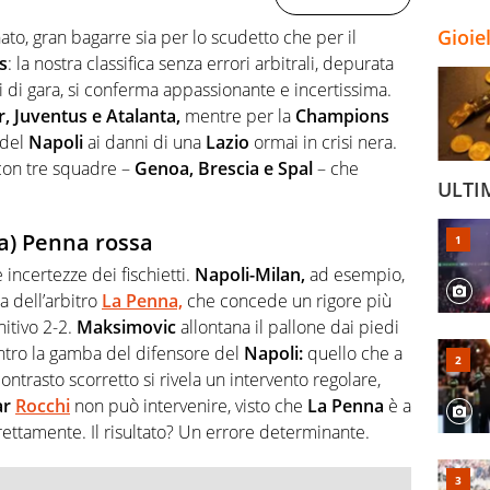
Gioie
to, gran bagarre sia per lo scudetto che per il
s
: la nostra classifica senza errori arbitrali, depurata
ri di gara, si conferma appassionante e incertissima.
r, Juventus e Atalanta,
mentre per la
Champions
 del
Napoli
ai danni di una
Lazio
ormai in crisi nera.
 con tre squadre –
Genoa, Brescia e Spal
– che
ULTI
La) Penna rossa
 incertezze dei fischietti.
Napoli-Milan,
ad esempio,
a dell’arbitro
La Penna,
che concede un rigore più
nitivo 2-2.
Maksimovic
allontana il pallone dai piedi
ontro la gamba del difensore del
Napoli:
quello che a
ntrasto scorretto si rivela un intervento regolare,
ar
Rocchi
non può intervenire, visto che
La Penna
è a
ettamente. Il risultato? Un errore determinante.