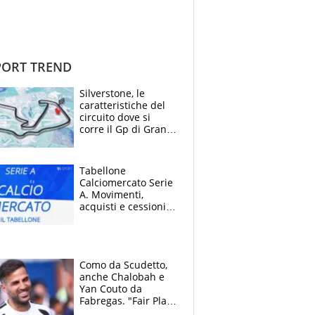
ORT TREND
Silverstone, le
caratteristiche del
circuito dove si
corre il Gp di Gran
Bretagna del
Motomondiale
Tabellone
Calciomercato Serie
A. Movimenti,
acquisti e cessioni:
estate 2026-27
Como da Scudetto,
anche Chalobah e
Yan Couto da
Fabregas. "Fair Play
Finanziario?