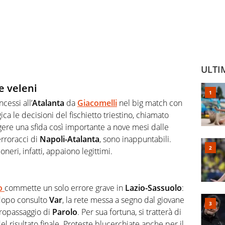
ULTI
e veleni
cessi all’
Atalanta
da
Giacomelli
nel big match con
gica le decisioni del fischietto triestino, chiamato
ere una sfida così importante a nove mesi dalle
rroracci di
Napoli-Atalanta
, sono inappuntabili.
neri, infatti, appaiono legittimi.
o
commette un solo errore grave in
Lazio-Sassuolo
:
 dopo consulto
Var
, la rete messa a segno dal giovane
tropassaggio di
Parolo
. Per sua fortuna, si tratterà di
l risultato finale. Proteste blucerchiate anche per il