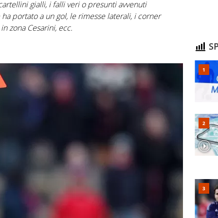
ellini gialli, i falli veri o presunti avvenuti
a portato a un gol, le rimesse laterali, i corner
 in zona Cesarini, ecc.
SP