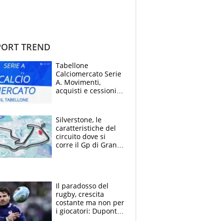
ORT TREND
Tabellone
Calciomercato Serie
A. Movimenti,
acquisti e cessioni:
estate 2026-27
Silverstone, le
caratteristiche del
circuito dove si
corre il Gp di Gran
Bretagna del
Motomondiale
Il paradosso del
rugby, crescita
costante ma non per
i giocatori: Dupont
(il più pagato al