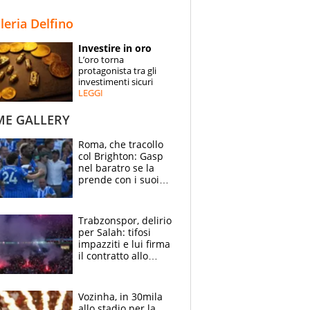
STORIE
lleria Delfino
SPECIALI
Investire in oro
L’oro torna
ESPERTI
protagonista tra gli
investimenti sicuri
LEGGI
CONTATTI
ME GALLERY
Roma, che tracollo
col Brighton: Gasp
nel baratro se la
prende con i suoi
cambiando tutti
Trabzonspor, delirio
per Salah: tifosi
impazziti e lui firma
il contratto allo
stadio
Vozinha, in 30mila
allo stadio per la