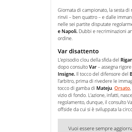
Giornata di campionato, la sesta di 
rinvii – ben quattro – e dalle imman
nelle sei partite disputate regolar
e Napoli.
Dubbi e recriminazioni a
ordine.
Var disattento
L’episodio clou della sfida del
Riga
dopo consulto
Var
– assegna rigore 
Insigne.
Il tocco del difensore del
B
l’arbitro, prima di rivedere le immag
tocco di gamba di
Mateju
.
Orsato
,
vizio di fondo. L’azione, infatti, na
regolamento, dunque, il consulto V
offside da cui si è sviluppata la cir
Vuoi essere sempre aggiornat