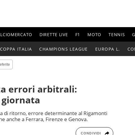
ALCIOMERCATO
DIRETTE LIVE
F1
MOTO
TENNIS
G
COPPA ITALIA
CHAMPIONS LEAGUE
EUROPA L.
CO
eferite
a errori arbitrali:
 giornata
sta di ritorno, errore determinante al Rigamonti
he anche a Ferrara, Firenze e Genova.
CONDIVIDI