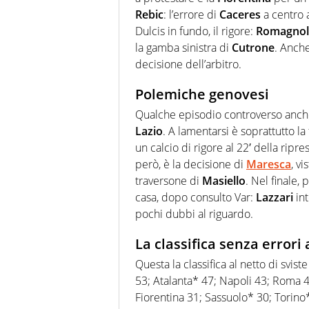
Rebic
: l’errore di
Caceres
a centro a
Dulcis in fundo, il rigore:
Romagnol
la gamba sinistra di
Cutrone
. Anche
decisione dell’arbitro.
Polemiche genovesi
Qualche episodio controverso anc
Lazio
. A lamentarsi è soprattutto 
un calcio di rigore al 22′ della ripr
però, è la decisione di
Maresca
, v
traversone di
Masiello
. Nel finale,
casa, dopo consulto Var:
Lazzari
int
pochi dubbi al riguardo.
La classifica senza errori 
Questa la classifica al netto di sviste
53; Atalanta* 47; Napoli 43; Roma 
Fiorentina 31; Sassuolo* 30; Torino