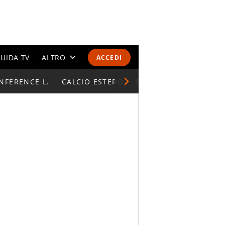
UIDA TV
ALTRO
ACCEDI
NFERENCE L.
CALENDARI E CLASSIFICHE
CALCIO ESTERO
SUPERCOPPA ITALIAN
ALTRI SPORT
MONDIALI 2026
OLIMPIADI
GOSSIP
LIFESTYLE