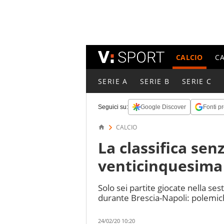
CALCIO
C
SERIE A
SERIE B
SERIE C
Seguici su:
Google Discover
Fonti pr
CALCIO
La classifica senz
venticinquesima
Solo sei partite giocate nella se
durante Brescia-Napoli: polemic
24/02/20 10:20