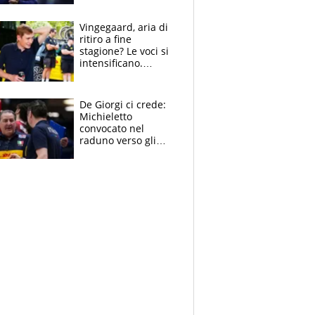
mondo) guadagna
solo 1,4 milioni
Vingegaard, aria di
all'anno
ritiro a fine
stagione? Le voci si
intensificano.
Pogacar, niente
Sanremo nel 2027:
vuole la Roubaix
De Giorgi ci crede:
Michieletto
convocato nel
raduno verso gli
Europei. A sorpresa
torna Rychlicki