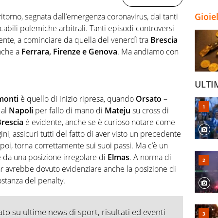
Gioie
ritorno, segnata dall’emergenza coronavirus, dai tanti
cabili polemiche arbitrali. Tanti episodi controversi
mente, a cominciare da quella del venerdì tra
Brescia
nche a
Ferrara, Firenze e Genova
. Ma andiamo con
ULTI
monti
è quello di inizio ripresa, quando
Orsato
–
al
Napoli
per fallo di mano di
Mateju
su cross di
rescia
è evidente, anche se è curioso notare come
ini, assicuri tutti del fatto di aver visto un precedente
 poi, torna correttamente sui suoi passi. Ma c’è un
sce da una posizione irregolare di
Elmas
. A norma di
ar avrebbe dovuto evidenziare anche la posizione di
costanza del penalty.
o su ultime news di sport, risultati ed eventi