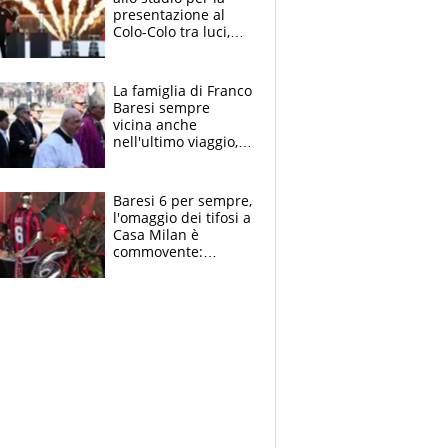
presentazione al
Colo-Colo tra luci,
spettacolo, elicotteri
e paracadutisti
La famiglia di Franco
Baresi sempre
vicina anche
nell'ultimo viaggio,
la moglie Maura, i
figli e i suoi cari
circondati
Baresi 6 per sempre,
dall'affetto dei tifosi
l'omaggio dei tifosi a
Casa Milan è
commovente:
maglie, bandiere,
sciarpe, lacrime e
bigliettini