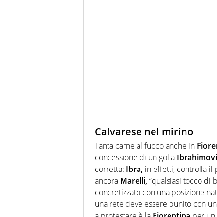
Calvarese nel mirino
Tanta carne al fuoco anche in
Fiore
concessione di un gol a
Ibrahimovi
corretta:
Ibra,
in effetti, controlla 
ancora
Marelli,
“qualsiasi tocco di b
concretizzato con una posizione natu
una rete deve essere punito con un c
a protestare è la
Fiorentina
per un 