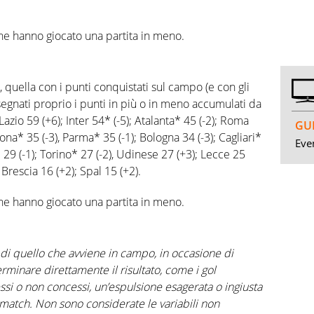
che hanno giocato una partita in meno.
, quella con i punti conquistati sul campo (e con gli
 segnati proprio i punti in più o in meno accumulati da
azio 59 (+6); Inter 54* (-5); Atalanta* 45 (-2); Roma
GUI
rona* 35 (-3), Parma* 35 (-1); Bologna 34 (-3); Cagliari*
Even
* 29 (-1); Torino* 27 (-2), Udinese 27 (+3); Lecce 25
Brescia 16 (+2); Spal 15 (+2).
che hanno giocato una partita in meno.
e di quello che avviene in campo, in occasione di
minare direttamente il risultato, come i gol
cessi o non concessi, un’espulsione esagerata o ingiusta
 match. Non sono considerate le variabili non