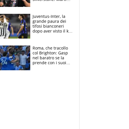
sempre più leader,
Bezzecchi supera
Marquez
Juventus-Inter, la
grande paura dei
tifosi bianconeri
dopo aver visto il ko
nel derby d'Italia
Roma, che tracollo
col Brighton: Gasp
nel baratro se la
prende con i suoi
cambiando tutti