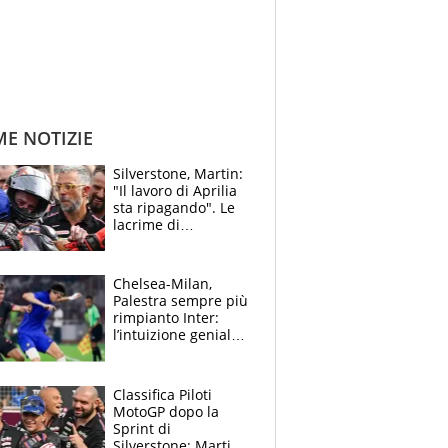
ME NOTIZIE
Silverstone, Martin:
"Il lavoro di Aprilia
sta ripagando". Le
lacrime di
Bezzecchi: "Ho dato
tutto, spero di finire
la gara domani"
Chelsea-Milan,
Palestra sempre più
rimpianto Inter:
l’intuizione geniale
di Alonso fa esultare
anche Mancini
Classifica Piloti
MotoGP dopo la
Sprint di
Silverstone: Martin