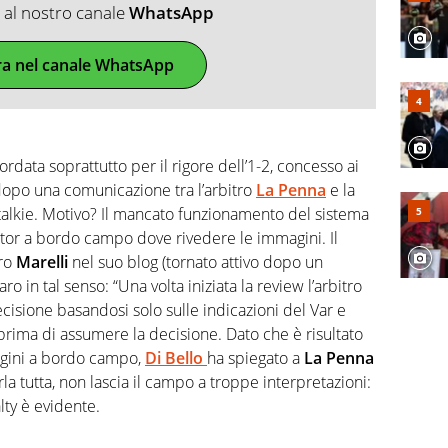
ti al nostro canale
WhatsApp
ra nel canale WhatsApp
ordata soprattutto per il rigore dell’1-2, concesso ai
dopo una comunicazione tra l’arbitro
La Penna
e la
 talkie. Motivo? Il mancato funzionamento del sistema
or a bordo campo dove rivedere le immagini. Il
tro
Marelli
nel suo blog (tornato attivo dopo un
ro in tal senso: “Una volta iniziata la review l’arbitro
cisione basandosi solo sulle indicazioni del Var e
rima di assumere la decisione. Dato che è risultato
agini a bordo campo,
Di Bello
ha spiegato a
La Penna
rla tutta, non lascia il campo a troppe interpretazioni:
alty è evidente.