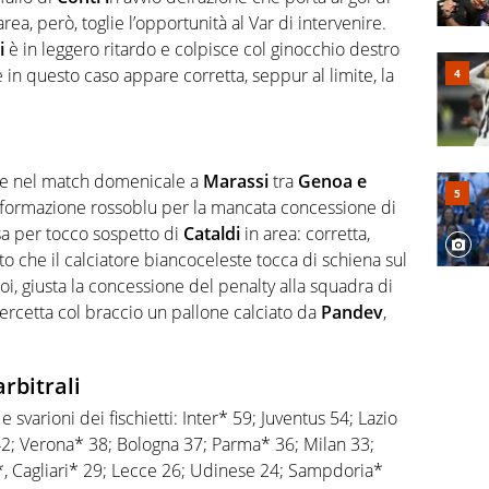
rea, però, toglie l’opportunità al Var di intervenire.
i
è in leggero ritardo e colpisce col ginocchio destro
 in questo caso appare corretta, seppur al limite, la
he nel match domenicale a
Marassi
tra
Genoa e
la formazione rossoblu per la mancata concessione di
esa per tocco sospetto di
Cataldi
in area: corretta,
isto che il calciatore biancoceleste tocca di schiena sul
 poi, giusta la concessione del penalty alla squadra di
ercetta col braccio un pallone calciato da
Pandev
,
arbitrali
 e svarioni dei fischietti: Inter* 59; Juventus 54; Lazio
42; Verona* 38; Bologna 37; Parma* 36; Milan 33;
*, Cagliari* 29; Lecce 26; Udinese 24; Sampdoria*