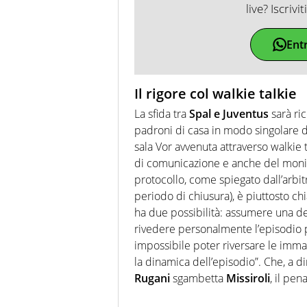
live? Iscrivi
Ent
Il rigore col walkie talkie
La sfida tra
Spal e Juventus
sarà ric
padroni di casa in modo singolare 
sala Vor avvenuta attraverso walkie
di comunicazione e anche del monit
protocollo, come spiegato dall’arbi
periodo di chiusura), è piuttosto chia
ha due possibilità: assumere una de
rivedere personalmente l’episodio p
impossibile poter riversare le imm
la dinamica dell’episodio”. Che, a di
Rugani
sgambetta
Missiroli
, il pen