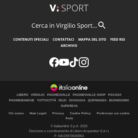
Cerca in Virgilio Sport...
CONTENUTI SPECIALI
CONTATTACI
MAPPA DEL SITO
FEED RSS
ARCHIVIO
LIBERO
VIRGILIO
PAGINEGIALLE
PAGINEGIALLE SHOP
PGCASA
PAGINEBIANCHE
TUTTOCITTÀ
DILEI
SIVIAGGIA
QUIFINANZA
BUONISSIMO
SUPEREVA
Chi siamo
Note Legali
Privacy
Cookie Policy
Preferenze sui cookie
Aiuto
© Italiaonline S.p.A. 2026
Direzione e coordinamento di Libero Acquisition S.á r.l.
P. IVA 03970540963