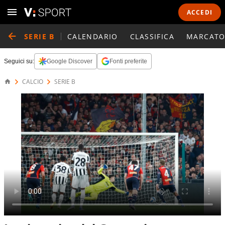
ACCEDI
SERIE B
CALENDARIO
CLASSIFICA
MARCATO
Seguici su:
Google Discover
Fonti preferite
CALCIO
SERIE B