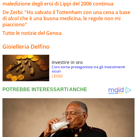
maledizione degli eroi di Lippi del 2006 continua
De Zerbi: "Ho salvato il Tottenham con una cena a base
di alcol che è una buona medicina, le regole non mi
piacciono"
Tutte le notizie del Genoa
Gioielleria Delfino
Investire in oro
L’oro torna protagonista tra gli investimenti
sicuri
LEGGI