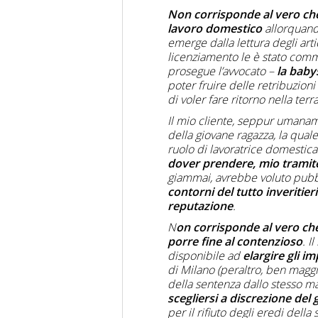
Non corrisponde al vero che 
lavoro domestico
allorquando
emerge dalla lettura degli artic
licenziamento le è stato comm
prosegue l’avvocato –
la babys
poter fruire delle retribuzioni
di voler fare ritorno nella terra
Il mio cliente, seppur umana
della giovane ragazza, la quale
ruolo di lavoratrice domestica 
dover prendere, mio tramit
giammai, avrebbe voluto pu
contorni del tutto inveritieri
reputazione
.
N
on corrisponde al vero che 
porre fine al contenzioso
. I
disponibile ad
elargire gli im
di Milano (peraltro, ben maggio
della sentenza dallo stesso ma
scegliersi a discrezione del 
per il rifiuto degli eredi dell