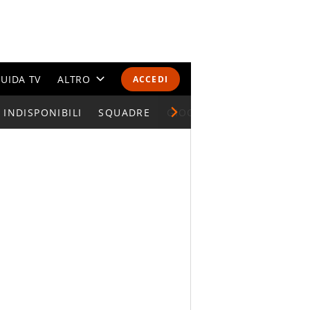
UIDA TV
ALTRO
ACCEDI
INDISPONIBILI
CALENDARI E CLASSIFICHE
SQUADRE
GIOCATORI SERIE A
ALTRI SPORT
MONDIALI 2026
OLIMPIADI
GOSSIP
LIFESTYLE