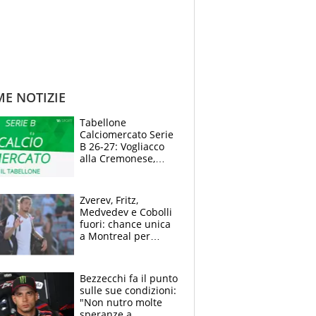
ME NOTIZIE
Tabellone
Calciomercato Serie
B 26-27: Vogliacco
alla Cremonese,
Strefezza ufficiale al
Palermo
Zverev, Fritz,
Medvedev e Cobolli
fuori: chance unica
a Montreal per
Musetti, Jodar e
Fonseca. Sascha
attacca le palline
Bezzecchi fa il punto
sulle sue condizioni:
"Non nutro molte
speranze a