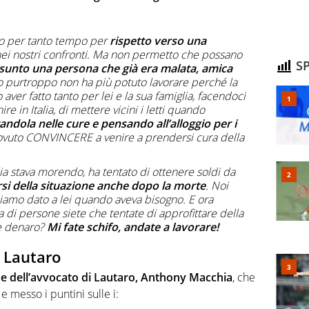
zio per tanto tempo per
rispetto verso una
nei nostri confronti. Ma non permetto che possano
SP
unto una persona che già era malata, amica
o purtroppo non ha più potuto lavorare perché la
aver fatto tanto per lei e la sua famiglia, facendoci
nire in Italia, di mettere vicini i letti quando
andola nelle cure e pensando all’alloggio per i
uto CONVINCERE a venire a prendersi cura della
glia stava morendo, ha tentato di ottenere soldi da
rsi della situazione anche dopo la morte
. Noi
bbiamo dato a lei quando aveva bisogno. E ora
a di persone siete che tentate di approfittare della
re denaro?
Mi fate schifo, andate a lavorare!
i Lautaro
e dell’avvocato di Lautaro, Anthony Macchia
, che
e messo i puntini sulle i: