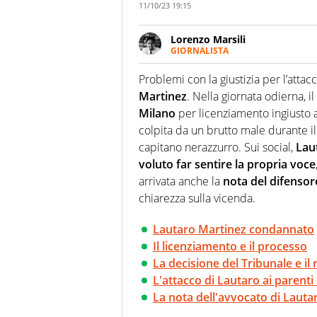
11/10/23 19:15
Lorenzo Marsili
GIORNALISTA
Giornalista pubblicista, redatto
racconta in immagini un evento
Problemi con la giustizia per l’attac
Martinez
. Nella giornata odierna, il 
Milano
per licenziamento ingiusto 
colpita da un brutto male durante i
capitano nerazzurro. Sui social,
Lau
voluto far sentire la propria voce
arrivata anche la
nota del difensore
chiarezza sulla vicenda.
Lautaro Martinez condannato
Il licenziamento e il processo
La decisione del Tribunale e il 
L'attacco di Lautaro ai parenti
La nota dell'avvocato di Lauta