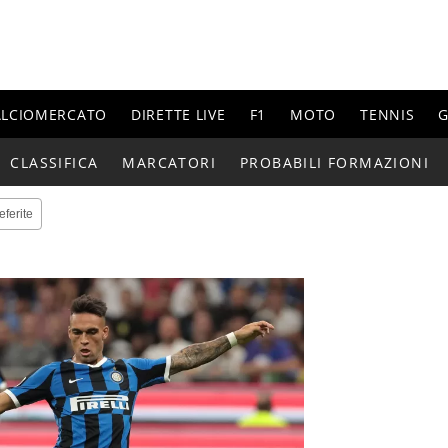
ALCIOMERCATO
DIRETTE LIVE
F1
MOTO
TENNIS
G
CLASSIFICA
MARCATORI
PROBABILI FORMAZIONI
eferite