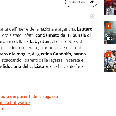
CONDIVIDI
re, divulgatore. E' una delle anime video del sito:
 e lo fa come pochi altri
cante dell’Inter e della nazionale argentina,
Lautaro
Toro è stato, infatti,
condannato dal Tribunale di
ai danni della ex
babysitter
, che sarebbe stata
l periodo in cui era regolarmente assunta dal
taro e la moglie, Augustina Gandolfo, hanno
, attaccando i parenti della ragazza. In serata è
 fiduciario del calciatore
, che ha voluto fare
ruolo dei parenti della ragazza
 della babysitter
ro