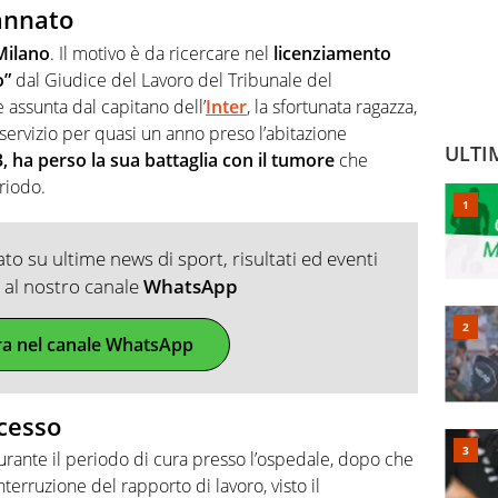
annato
Milano
. Il motivo è da ricercare nel
licenziamento
o”
dal Giudice del Lavoro del Tribunale del
ssunta dal capitano dell’
Inter
, la sfortunata ragazza,
 servizio per quasi un anno preso l’abitazione
ULTI
3, ha perso la sua battaglia con il tumore
che
riodo.
o su ultime news di sport, risultati ed eventi
ti al nostro canale
WhatsApp
ra nel canale WhatsApp
ocesso
durante il periodo di cura presso l’ospedale, dopo che
’interruzione del rapporto di lavoro, visto il