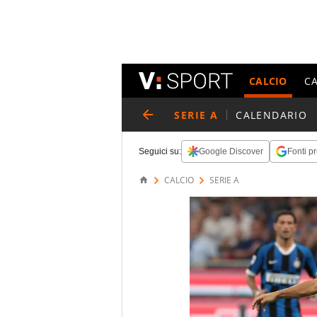
CALCIO
C
SERIE A
CALENDARIO
Seguici su:
Google Discover
Fonti pr
CALCIO
SERIE A