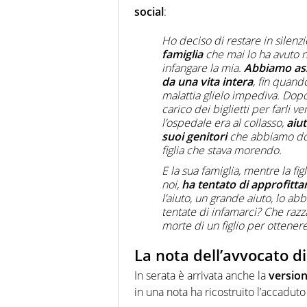
social
:
Ho deciso di restare in silen
famiglia
che mai lo ha avuto 
infangare la mia.
Abbiamo ass
da una vita intera
, fin quand
malattia glielo impediva. Dopo 
carico dei biglietti per farli ve
l’ospedale era al collasso,
aiut
suoi genitori
che abbiamo dov
figlia che stava morendo.
E la sua famiglia, mentre la fi
noi,
ha tentato di approfitta
l’aiuto, un grande aiuto, lo a
tentate di infamarci? Che razz
morte di un figlio per ottene
La nota dell’avvocato d
In serata è arrivata anche la
version
in una nota ha ricostruito l’accaduto 