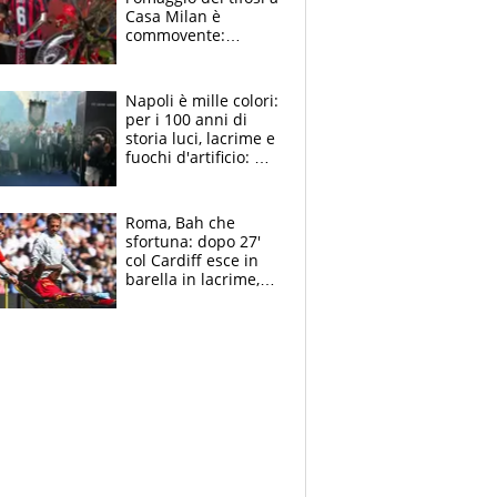
Casa Milan è
commovente:
maglie, bandiere,
sciarpe, lacrime e
bigliettini
Napoli è mille colori:
per i 100 anni di
storia luci, lacrime e
fuochi d'artificio: De
Laurentiis salta al
coro anti-Juve
Roma, Bah che
sfortuna: dopo 27'
col Cardiff esce in
barella in lacrime,
Dybala rigore da
schiaffi, i giallorossi
prendono 3 gol in
45'