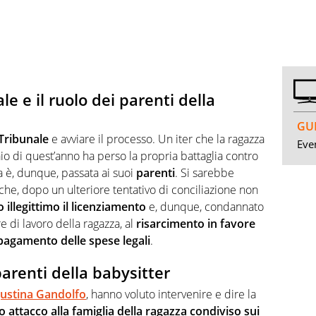
le e il ruolo dei parenti della
GUI
 Tribunale
e avviare il processo. Un iter che la ragazza
Even
io di quest’anno ha perso la propria battaglia contro
sa è, dunque, passata ai suoi
parenti
. Si sarebbe
he, dopo un ulteriore tentativo di conciliazione non
o illegittimo il licenziamento
e, dunque, condannato
re di lavoro della ragazza, al
risarcimento in favore
l pagamento delle spese legali
.
parenti della babysitter
ustina Gandolfo
, hanno voluto intervenire e dire la
 attacco alla famiglia della ragazza condiviso sui