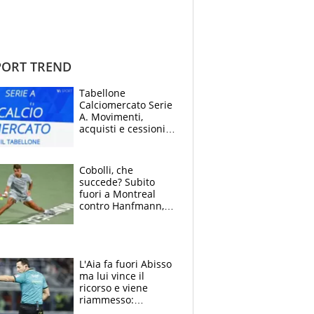
ORT TREND
Tabellone
Calciomercato Serie
A. Movimenti,
acquisti e cessioni:
estate 2026-27
Cobolli, che
succede? Subito
fuori a Montreal
contro Hanfmann,
per Flavio è tutta
colpa della tosse
L'Aia fa fuori Abisso
ma lui vince il
ricorso e viene
riammesso:
continua momento