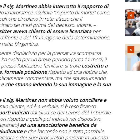
il sig. Martinez abbia interrotto il rapporto di
 la lavoratrice risultava “in punto di morte” come
oli che circolano in rete, atteso che il
inato sei mesi prima del decesso. Inoltre, –
itter aveva chiesto di essere licenziata
per
 differite e del Tfr in ragione della determinazione
 natia, l’Argentina.
mente dispiaciuto per la prematura scomparsa
 ha svolto per un breve periodo (circa 11 mesi) il
presso l’abitazione familiare, si trova
costretto a
e, formale posizione
rispetto ad una notizia che,
bblicamente commentare, ma che sta assumendo
e che stanno ledendo la sua immagine e la sua
il sig. Martinez non abbia voluto conciliare e
l mio cliente, ed è a verbale, si è reso financo
porti indicati
dal Giudice del Lavoro del Tribunale
ri rispetto a quelli poi indicati nel dispositivo
gistrato)
ad una associazione benefica da
giudicante
e che l’accordo non è stato possibile
a signora e dei Suoi procuratori presenti in udienza.