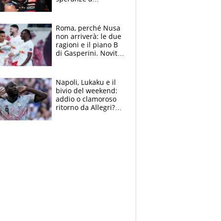
Silverstone". Ma
promette battaglia
da Aragon
Roma, perché Nusa
non arriverà: le due
ragioni e il piano B
di Gasperini. Novità
su Pellegrini e
Cacciamani
Napoli, Lukaku e il
bivio del weekend:
addio o clamoroso
ritorno da Allegri?
Gli scenari