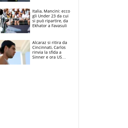
nero per gli arbitri
Italia, Mancini: ecco
gli Under 23 da cui
si può ripartire, da
Ekhator a Favasuli
Alcaraz si ritira da
Cincinnati, Carlos
rinvia la sfida a
Sinner e ora US
Open di nuovo a
rischio