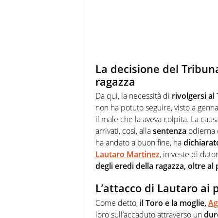
La decisione del Tribuna
ragazza
Da qui, la necessità di
rivolgersi al
non ha potuto seguire, visto a genna
il male che la aveva colpita. La cau
arrivati, così, alla
sentenza
odierna c
ha andato a buon fine, ha
dichiarat
Lautaro Martinez
, in veste di dato
degli eredi della ragazza, oltre a
L’attacco di Lautaro ai 
Come detto,
il Toro e la moglie,
Ag
loro sull’accaduto attraverso un
duro