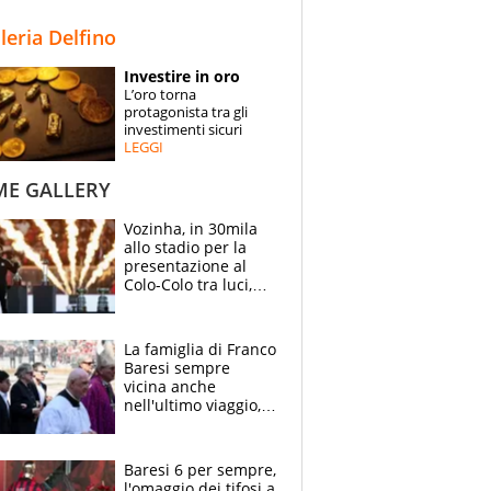
STORIE
lleria Delfino
SPECIALI
Investire in oro
L’oro torna
ESPERTI
protagonista tra gli
investimenti sicuri
LEGGI
CONTATTI
ME GALLERY
Vozinha, in 30mila
allo stadio per la
presentazione al
Colo-Colo tra luci,
spettacolo, elicotteri
e paracadutisti
La famiglia di Franco
Baresi sempre
vicina anche
nell'ultimo viaggio,
la moglie Maura, i
figli e i suoi cari
circondati
Baresi 6 per sempre,
dall'affetto dei tifosi
l'omaggio dei tifosi a