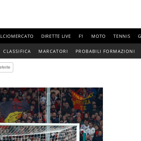
ALCIOMERCATO
DIRETTE LIVE
F1
MOTO
TENNIS
G
CLASSIFICA
MARCATORI
PROBABILI FORMAZIONI
eferite