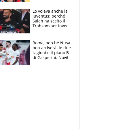
dello svizzero all'ex
Allegri
Lo voleva anche la
Juventus: perché
Salah ha scelto il
Trabzonspor invece
di un top club
Roma, perché Nusa
non arriverà: le due
ragioni e il piano B
di Gasperini. Novità
su Pellegrini e
Cacciamani