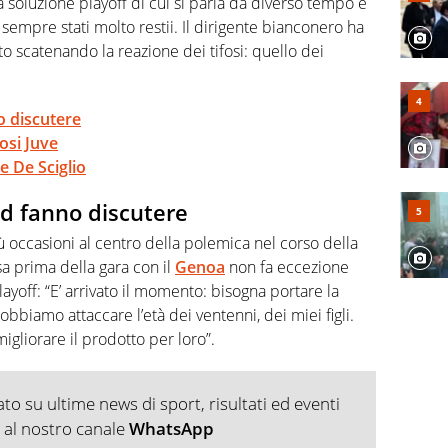
 soluzione playoff di cui si parla da diverso tempo e
 sempre stati molto restii. Il dirigente bianconero ha
o scatenando la reazione dei tifosi: quello dei
o discutere
fosi Juve
e De Sciglio
ed fanno discutere
iù occasioni al centro della polemica nel corso della
sa prima della gara con il
Genoa
non fa eccezione
playoff: “E’ arrivato il momento: bisogna portare la
bbiamo attaccare l’età dei ventenni, dei miei figli.
migliorare il prodotto per loro”.
o su ultime news di sport, risultati ed eventi
ti al nostro canale
WhatsApp