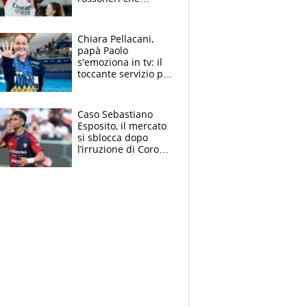
rischiano il “taglio”
Chiara Pellacani,
papà Paolo
s'emoziona in tv: il
toccante servizio per
il TG di LA7 dopo i 5
ori agli Europei
Caso Sebastiano
Esposito, il mercato
si sblocca dopo
l’irruzione di Corona
nella querelle col
Cagliari: spuntano
due big