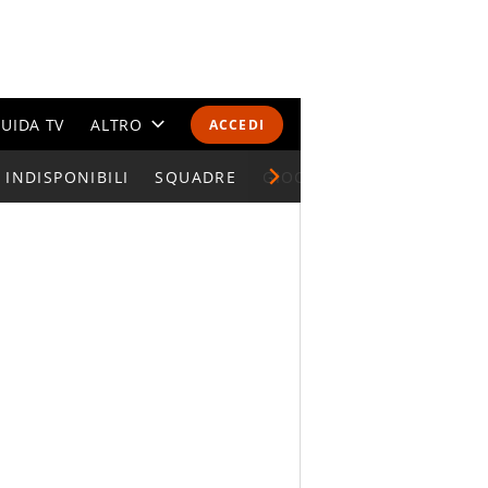
UIDA TV
ALTRO
ACCEDI
INDISPONIBILI
CALENDARI E CLASSIFICHE
SQUADRE
GIOCATORI SERIE A
ALTRI SPORT
MONDIALI 2026
OLIMPIADI
GOSSIP
LIFESTYLE