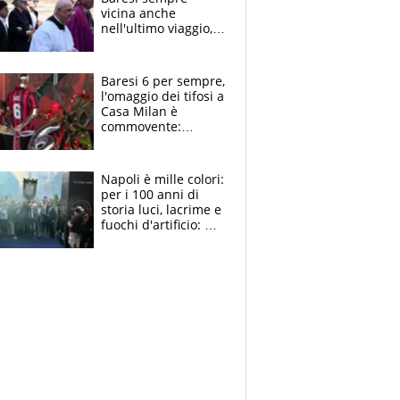
vicina anche
nell'ultimo viaggio,
la moglie Maura, i
figli e i suoi cari
circondati
Baresi 6 per sempre,
dall'affetto dei tifosi
l'omaggio dei tifosi a
Casa Milan è
commovente:
maglie, bandiere,
sciarpe, lacrime e
bigliettini
Napoli è mille colori:
per i 100 anni di
storia luci, lacrime e
fuochi d'artificio: De
Laurentiis salta al
coro anti-Juve