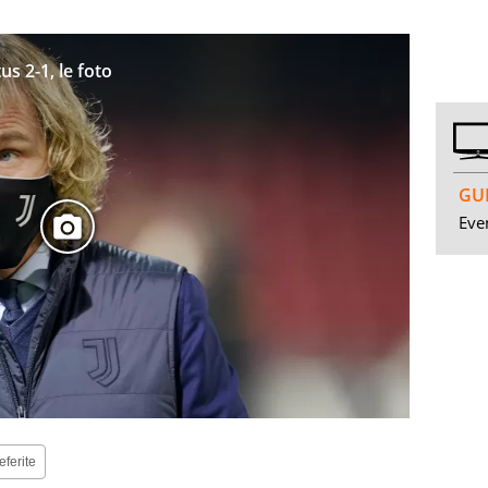
s 2-1, le foto
GUI
Even
eferite