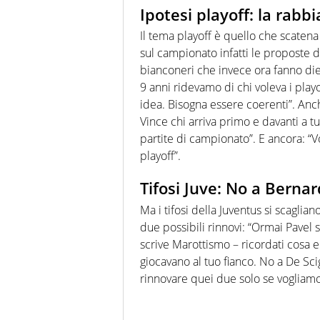
Ipotesi playoff: la rabbi
Il tema playoff è quello che scatena
sul campionato infatti le proposte d
bianconeri che invece ora fanno die
9 anni ridevamo di chi voleva i pl
idea. Bisogna essere coerenti”. Anc
Vince chi arriva primo e davanti a t
partite di campionato”. E ancora: “Vo
playoff”.
Tifosi Juve: No a Bernar
Ma i tifosi della Juventus si scaglia
due possibili rinnovi: “Ormai Pavel 
scrive Marottismo – ricordati cosa e
giocavano al tuo fianco. No a De Sc
rinnovare quei due solo se vogliamo p