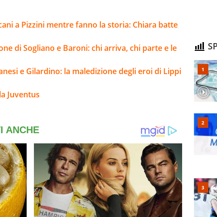
cani a Pizzini mentre fanno la storia: Chiara batte
SP
ne di Sogliano e Baroni: chi arriva, chi parte e le
nesi e Gilardino: la maledizione degli eroi di Lippi
la Juventus