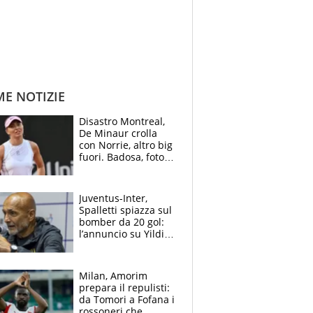
ME NOTIZIE
Disastro Montreal,
De Minaur crolla
con Norrie, altro big
fuori. Badosa, foto
dall'ospedale e fan
preoccupati
Juventus-Inter,
Spalletti spiazza sul
bomber da 20 gol:
l’annuncio su Yildiz
e la risposta su
Bastoni
Milan, Amorim
prepara il repulisti:
da Tomori a Fofana i
rossoneri che