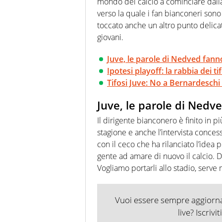
mondo del calcio a cominciare dalla
verso la quale i fan bianconeri sono
toccato anche un altro punto delicat
giovani.
Juve, le parole di Nedved fann
Ipotesi playoff: la rabbia dei ti
Tifosi Juve: No a Bernardeschi 
Juve, le parole di Nedv
Il dirigente bianconero è finito in p
stagione e anche l’intervista conces
con il ceco che ha rilanciato l’idea 
gente ad amare di nuovo il calcio. Do
Vogliamo portarli allo stadio, serve 
Vuoi essere sempre aggiornat
live? Iscrivi