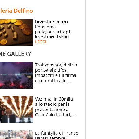
STORIE
lleria Delfino
SPECIALI
Investire in oro
L’oro torna
ESPERTI
protagonista tra gli
investimenti sicuri
LEGGI
CONTATTI
ME GALLERY
Trabzonspor, delirio
per Salah: tifosi
impazziti e lui firma
il contratto allo
stadio
Vozinha, in 30mila
allo stadio per la
presentazione al
Colo-Colo tra luci,
spettacolo, elicotteri
e paracadutisti
La famiglia di Franco
Baresi sempre