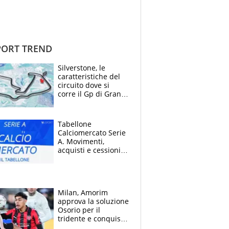
ORT TREND
Silverstone, le
caratteristiche del
circuito dove si
corre il Gp di Gran
Bretagna del
Motomondiale
Tabellone
Calciomercato Serie
A. Movimenti,
acquisti e cessioni:
estate 2026-27
Milan, Amorim
approva la soluzione
Osorio per il
tridente e conquista
Jashari: la frecciata