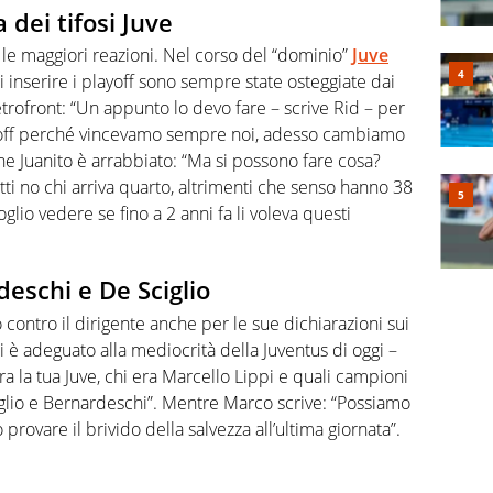
a dei tifosi Juve
 le maggiori reazioni. Nel corso del “dominio”
Juve
i inserire i playoff sono sempre state osteggiate dai
trofront: “Un appunto lo devo fare – scrive Rid – per
ayoff perché vincevamo sempre noi, adesso cambiamo
he Juanito è arrabbiato: “Ma si possono fare cosa?
utti no chi arriva quarto, altrimenti che senso hanno 38
glio vedere se fino a 2 anni fa li voleva questi
deschi e De Sciglio
no contro il dirigente anche per le sue dichiarazioni sui
si è adeguato alla mediocrità della Juventus di oggi –
ra la tua Juve, chi era Marcello Lippi e quali campioni
iglio e Bernardeschi”. Mentre Marco scrive: “Possiamo
rovare il brivido della salvezza all’ultima giornata”.