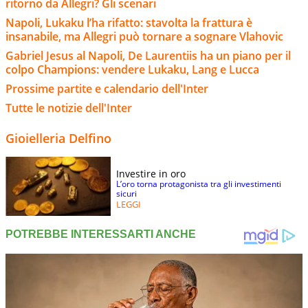
ritorno da Allegri? Gli scenari
Napoli, Lukaku l’ha rifatto: stavolta la frattura è
insanabile, ma Allegri può tornare a sognare Vlahovic
Gabriel Jesus al Napoli, De Laurentiis ha un piano per il
colpo Champions: vendere Lukaku, Lang e Lucca
Prossime partite e calendario dell'Inter
Tutte le notizie dell'Inter
Gioielleria Delfino
Investire in oro
L’oro torna protagonista tra gli investimenti
sicuri
LEGGI