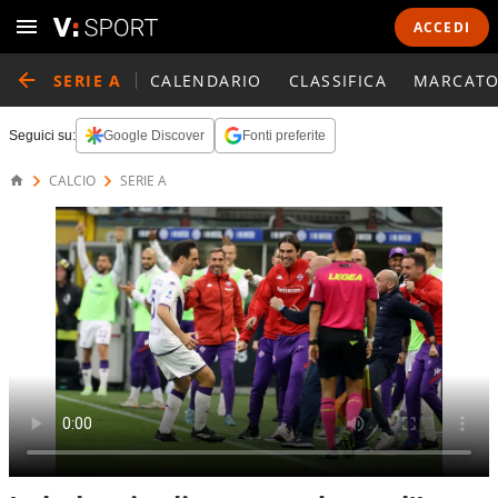
ACCEDI
SERIE A
CALENDARIO
CLASSIFICA
MARCATO
Seguici su:
Google Discover
Fonti preferite
CALCIO
SERIE A