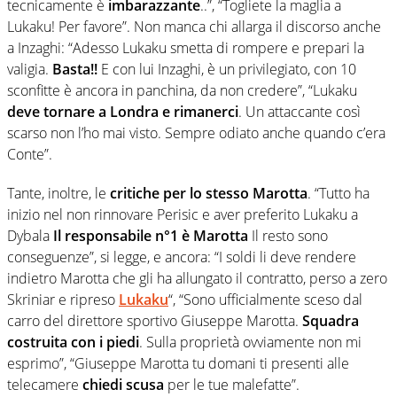
tecnicamente è
imbarazzante
..”, “Togliete la maglia a
Lukaku
! Per favore”. Non manca chi allarga il discorso anche
a Inzaghi: “Adesso
Lukaku
smetta di rompere e prepari la
valigia.
Basta!!
E con lui Inzaghi, è un privilegiato, con 10
sconfitte è ancora in panchina, da non credere”, “L
ukaku
deve tornare a Londra e rimanerci
. Un attaccante così
scarso non l’ho mai visto. Sempre odiato anche quando c’era
Conte”.
Tante, inoltre, le
critiche per lo stesso Marotta
. “
Tutto ha
inizio nel non rinnovare Perisic e aver preferito Lukaku a
Dybala
Il responsabile n°1 è
Marotta
Il resto sono
conseguenze”, si legge, e ancora: “I soldi li deve rendere
indietro
Marotta
che gli ha allungato il contratto, perso a zero
Skriniar e ripreso
Lukaku
“, “Sono ufficialmente sceso dal
carro del direttore sportivo Giuseppe
Marotta
.
Squadra
costruita con i piedi
. Sulla proprietà ovviamente non mi
esprimo”, “Giuseppe
Marotta
tu domani ti presenti alle
telecamere
chiedi scusa
per le tue malefatte”.