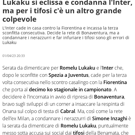
Lukaku si eclissa e condanna l'Inter,
ma per i tifosi c'è un altro grande
colpevole
L'Inter cade in casa contro la Fiorentina e incassa la terza
sconfitta consecutiva. Decide la rete di Bonaventura, ma a
condannare i nerazzurri e far infuriare i tifosi sono gli errori di
Lukaku
01/04/23 20:33
Serata da dimenticare per
Romelu Lukaku
e l’
Inter
che,
dopo le sconfitte con
Spezia a Juventus
, cade per la terza
volta consecutiva nello scontro casalingo con la
Fiorentina
che porta al
decimo ko stagionale in campionato
. A
decidere è l’incornata in avvio di ripresa di
Bonaventura
,
bravo sugli sviluppi di un corner a insaccare la respinta di
Onana sul colpo di testa di
Cabral
. Ma, così come la rete
dell’ex Milan, a condannare i nerazzurri di
Simone Inzaghi
è
la serata da dimenticare di
Romelu Lukaku
, puntualmente
messo sotta accusa sui social dai
tifosi
della Benamata, che