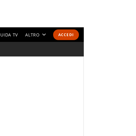
UIDA TV
ALTRO
ACCEDI
CALENDARI E CLASSIFICHE
ALTRI SPORT
MONDIALI 2026
OLIMPIADI
GOSSIP
LIFESTYLE