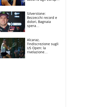
Quello per Sylla è
“geniale”
Silverstone:
Bezzecchi record e
dolori, Bagnaia
spera
nell'antidolorifico,
Marquez si tira fuori
e vota Aprilia
Alcaraz,
l’indiscrezione sugli
US Open: la
rivelazione
dell’amico
giornalista e il piano
B. Rune verso la
rinuncia