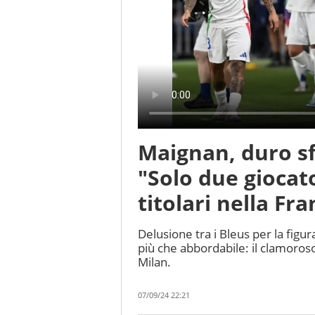
Maignan, duro sf
"Solo due giocato
titolari nella Fra
Delusione tra i Bleus per la figu
più che abbordabile: il clamoro
Milan.
07/09/24 22:21