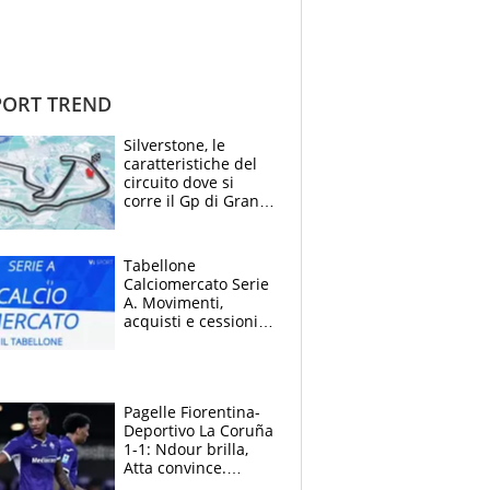
ORT TREND
Silverstone, le
caratteristiche del
circuito dove si
corre il Gp di Gran
Bretagna del
Motomondiale
Tabellone
Calciomercato Serie
A. Movimenti,
acquisti e cessioni:
estate 2026-27
Pagelle Fiorentina-
Deportivo La Coruña
1-1: Ndour brilla,
Atta convince.
Pongracic rovina