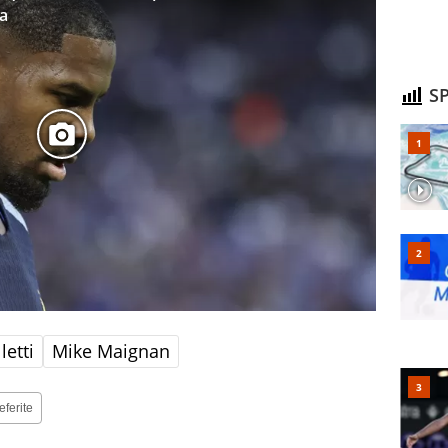
ta
SP
letti
Mike Maignan
eferite