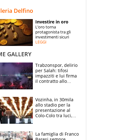
STORIE
lleria Delfino
SPECIALI
Investire in oro
L’oro torna
ESPERTI
protagonista tra gli
investimenti sicuri
LEGGI
CONTATTI
ME GALLERY
Trabzonspor, delirio
per Salah: tifosi
impazziti e lui firma
il contratto allo
stadio
Vozinha, in 30mila
allo stadio per la
presentazione al
Colo-Colo tra luci,
spettacolo, elicotteri
e paracadutisti
La famiglia di Franco
Baresi sempre