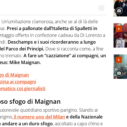
 il glossario del calcio in una nicchia di esperti, lui ne
a svista arbitrale né gli umori social del mondo delle
. Un’umiliazione clamorosa, anche se al di là delle
ai.
Presi a pallonate dall’Italietta di Spalletti in
ntaggio offerto in confezione cadeau da Di Lorenzo a
ndi.
Deschamps e i suoi ricorderanno a lungo
del Parco dei Principi.
Dove si racconta come, a fine
ano tremato.
A fare un “cazziatone” ai compagni, un
Bleus: Mike Maignan.
ogo di Maignan
nzina ai compagni
atico coi giornalisti
roso sfogo di Maignan
, autorevole quotidiano sportivo parigino. Stando ai
rigino,
il numero uno del Milan
e della Nazionale
to andare a un duro sfogo
, ascoltato a capo chino e