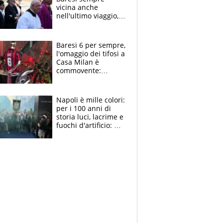
vicina anche
nell'ultimo viaggio,
la moglie Maura, i
figli e i suoi cari
circondati
Baresi 6 per sempre,
dall'affetto dei tifosi
l'omaggio dei tifosi a
Casa Milan è
commovente:
maglie, bandiere,
sciarpe, lacrime e
bigliettini
Napoli è mille colori:
per i 100 anni di
storia luci, lacrime e
fuochi d'artificio: De
Laurentiis salta al
coro anti-Juve