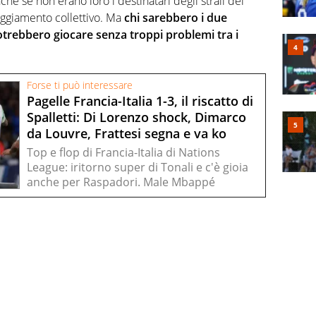
che se non erano loro i destinatari degli strali del
ggiamento collettivo. Ma
chi sarebbero i due
, potrebbero giocare senza troppi problemi tra i
Forse ti può interessare
Pagelle Francia-Italia 1-3, il riscatto di
Spalletti: Di Lorenzo shock, Dimarco
da Louvre, Frattesi segna e va ko
Top e flop di Francia-Italia di Nations
League: iritorno super di Tonali e c'è gioia
anche per Raspadori. Male Mbappé