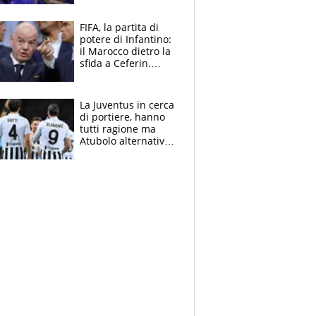
tutto nel finale
FIFA, la partita di
potere di Infantino:
il Marocco dietro la
sfida a Ceferin.
Scontro sul
Mondiale a 64
squadre, l’ira di Figo
La Juventus in cerca
di portiere, hanno
tutti ragione ma
Atubolo alternativa
a Vicario non regge
e la soluzione
rimane Milinkovic-
Savic