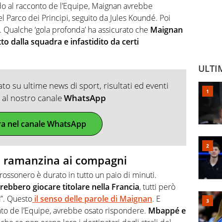
ndo al racconto de l’Equipe, Maignan avrebbe
el Parco dei Principi, seguito da Jules Koundé. Poi
ca. Qualche ‘gola profonda’ ha assicurato che
Maignan
to dalla squadra e infastidito da certi
ULTI
o su ultime news di sport, risultati ed eventi
ti al nostro canale
WhatsApp
ra nel canale WhatsApp
 la ramanzina ai compagni
rossonero è durato in tutto un paio di minuti.
rebbero giocare titolare nella Francia
, tutti però
à”. Questo
il senso delle parole di Maignan
. E
nto de l’Equipe, avrebbe osato rispondere.
Mbappé e