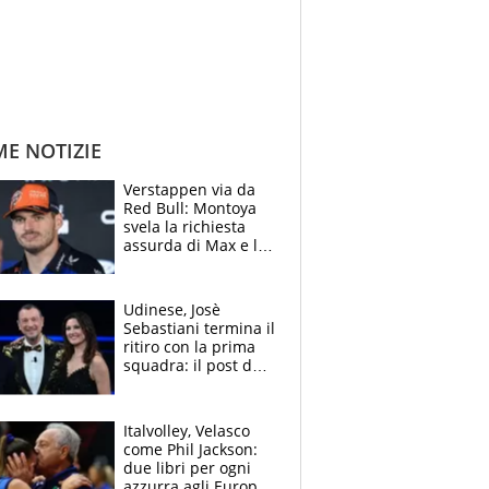
ME NOTIZIE
Verstappen via da
Red Bull: Montoya
svela la richiesta
assurda di Max e lo
avverte: “Sicuro
Mercedes e
McLaren siano
Udinese, Josè
meglio?”
Sebastiani termina il
ritiro con la prima
squadra: il post del
figlio di Amadeus e
Sanremo sullo
sfondo
Italvolley, Velasco
come Phil Jackson:
due libri per ogni
azzurra agli Europei.