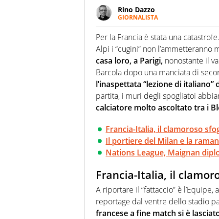
Rino Dazzo
GIORNALISTA
Se mai ci fosse modo di traslare
farebbe parte. Non si perde un
Per la Francia è stata una catastrofe
curve
Alpi i “cugini” non l’ammetteranno m
casa loro, a Parigi,
nonostante il va
Barcola dopo una manciata di seco
l’inaspettata “lezione di italiano” 
partita, i muri degli spogliatoi abbi
calciatore molto ascoltato tra i 
Francia-Italia, il clamoroso sf
Il portiere del Milan e la rama
Nations League, Maignan diplom
Francia-Italia, il clamo
A riportare il “fattaccio” è l’Equipe
reportage dal ventre dello stadio pa
francese a fine match si è lascia