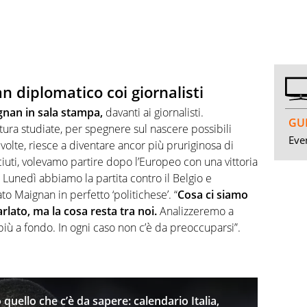
 diplomatico coi giornalisti
gnan in sala stampa,
davanti ai giornalisti.
GUI
ttura studiate, per spegnere sul nascere possibili
Even
volte, riesce a diventare ancor più pruriginosa di
ciuti, volevamo partire dopo l’Europeo con una vittoria
Lunedì abbiamo la partita contro il Belgio e
o Maignan in perfetto ‘politichese’. “
Cosa ci siamo
rlato, ma la cosa resta tra noi.
Analizzeremo a
più a fondo. In ogni caso non c’è da preoccuparsi”.
quello che c’è da sapere: calendario Italia,