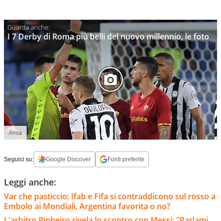
I 7 Derby di Roma più belli del nuovo millennio, le foto
Ansa
Seguici su:
Google Discover
Fonti preferite
Leggi anche:
Var che pasticcio: Ifab e Fifa si contraddicono sul rosso a
Embolo ai Mondiali, Argentina favorita o no?
L'arbitro Pinheiro rivela lo scontro con Messi: "Parlami