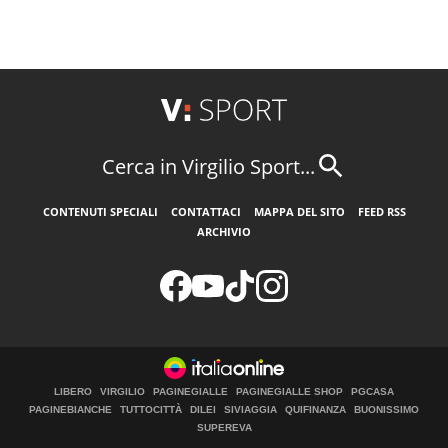
Cerca in Virgilio Sport...
CONTENUTI SPECIALI
CONTATTACI
MAPPA DEL SITO
FEED RSS
ARCHIVIO
LIBERO
VIRGILIO
PAGINEGIALLE
PAGINEGIALLE SHOP
PGCASA
PAGINEBIANCHE
TUTTOCITTÀ
DILEI
SIVIAGGIA
QUIFINANZA
BUONISSIMO
SUPEREVA