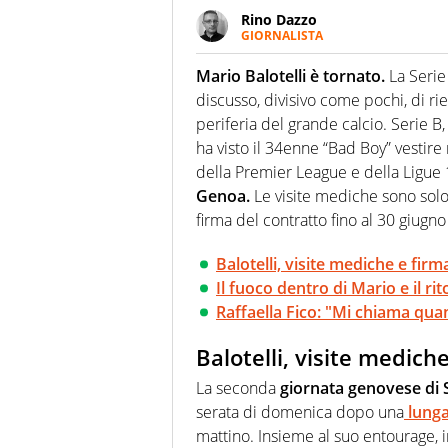
Rino Dazzo
GIORNALISTA
Se mai ci fosse modo di traslare
farebbe parte. Non si perde un
Mario Balotelli è tornato.
La Serie
curve
discusso, divisivo come pochi, di r
periferia del grande calcio. Serie B,
ha visto il 34enne “Bad Boy” vestire 
della Premier League e della Ligue 
Genoa.
Le visite mediche sono solo
firma del contratto fino al 30 giugn
Balotelli, visite mediche e fir
Il fuoco dentro di Mario e il r
Raffaella Fico: "Mi chiama quan
Balotelli, visite medich
La seconda
giornata genovese di 
serata di domenica dopo una
lunga
mattino. Insieme al suo entourage, i