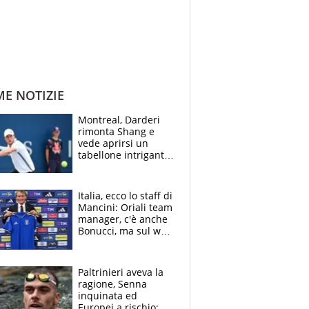
ME NOTIZIE
Montreal, Darderi
rimonta Shang e
vede aprirsi un
tabellone intrigante:
"Penso solo a
Borges, ma sono
felice del mio livello"
Italia, ecco lo staff di
Mancini: Oriali team
manager, c'è anche
Bonucci, ma sul web
infuria la polemica
Paltrinieri aveva la
ragione, Senna
inquinata ed
Europei a rischio: