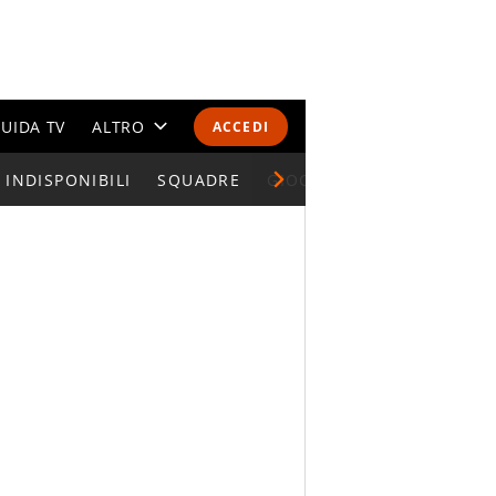
UIDA TV
ALTRO
ACCEDI
INDISPONIBILI
CALENDARI E CLASSIFICHE
SQUADRE
GIOCATORI SERIE A
ALTRI SPORT
MONDIALI 2026
OLIMPIADI
GOSSIP
LIFESTYLE