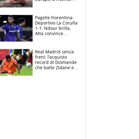
allenamenti fermi,
cosa succede
adesso
Pagelle Fiorentina-
Deportivo La Coruña
1-1: Ndour brilla,
Atta convince.
Pongracic rovina
tutto nel finale
Real Madrid senza
freni: l’acquisto
record di Diomande
che batte Zidane e
Ronaldo. Vinicius
rinnova: le cifre