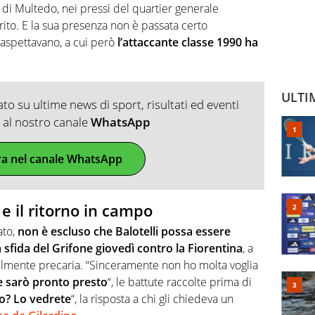
 di Multedo, nei pressi del quartier generale
i rito. E la sua presenza non è passata certo
lo aspettavano, a cui però
l’attaccante classe 1990 ha
ULTI
o su ultime news di sport, risultati ed eventi
ti al nostro canale
WhatsApp
ra nel canale WhatsApp
 e il ritorno in campo
ato,
non è escluso che Balotelli possa essere
sfida del Grifone giovedì contro la Fiorentina
, a
ilmente precaria. “Sinceramente non ho molta voglia
 sarò pronto presto
“, le battute raccolte prima di
ro? Lo vedrete
“, la risposta a chi gli chiedeva un