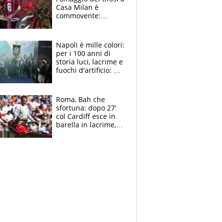
Casa Milan è
commovente:
maglie, bandiere,
sciarpe, lacrime e
bigliettini
Napoli è mille colori:
per i 100 anni di
storia luci, lacrime e
fuochi d'artificio: De
Laurentiis salta al
coro anti-Juve
Roma, Bah che
sfortuna: dopo 27'
col Cardiff esce in
barella in lacrime,
Dybala rigore da
schiaffi, i giallorossi
prendono 3 gol in
45'