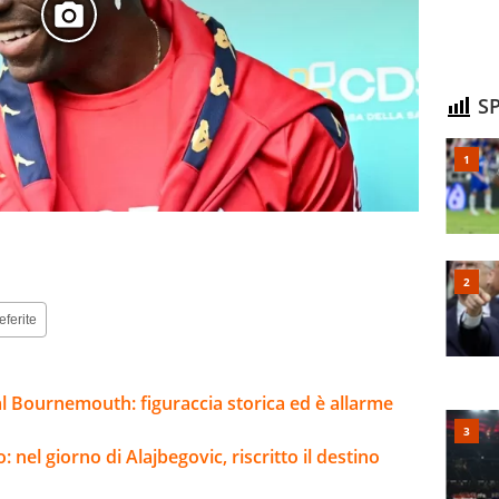
SP
eferite
l Bournemouth: figuraccia storica ed è allarme
 nel giorno di Alajbegovic, riscritto il destino