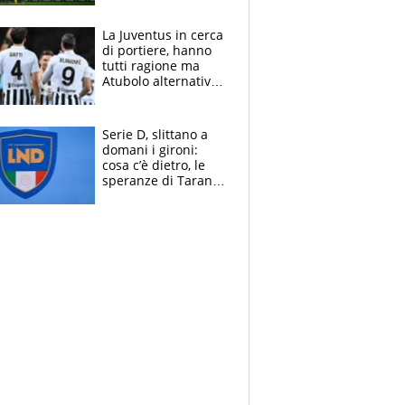
centrocampo
La Juventus in cerca
di portiere, hanno
tutti ragione ma
Atubolo alternativa
a Vicario non regge
e la soluzione
rimane Milinkovic-
Serie D, slittano a
Savic
domani i gironi:
cosa c’è dietro, le
speranze di Taranto
e Messina, chi può
essere ripescato