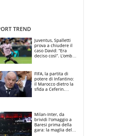
ORT TREND
Juventus, Spalletti
prova a chiudere il
caso David: “Era
deciso così”. L’ombra
di Zirkzee e la
sentenza dei tifosi
FIFA, la partita di
potere di Infantino:
il Marocco dietro la
sfida a Ceferin.
Scontro sul
Mondiale a 64
squadre, l’ira di Figo
Milan-Inter, da
brividi l'omaggio a
Baresi prima della
gara: la maglia del
capitano a