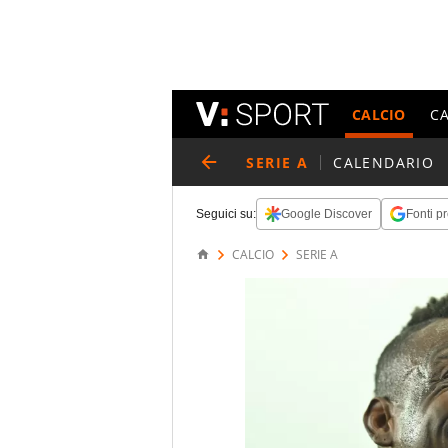
CALCIO
C
SERIE A
CALENDARIO
Seguici su:
Google Discover
Fonti pr
CALCIO
SERIE A