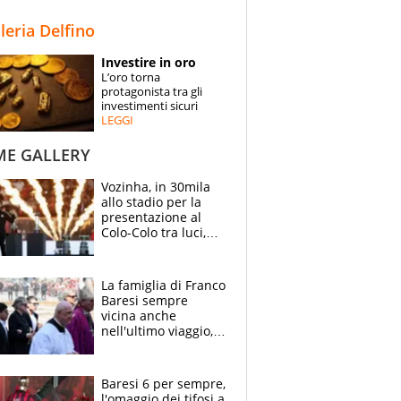
STORIE
lleria Delfino
SPECIALI
Investire in oro
L’oro torna
ESPERTI
protagonista tra gli
investimenti sicuri
LEGGI
CONTATTI
ME GALLERY
Vozinha, in 30mila
allo stadio per la
presentazione al
Colo-Colo tra luci,
spettacolo, elicotteri
e paracadutisti
La famiglia di Franco
Baresi sempre
vicina anche
nell'ultimo viaggio,
la moglie Maura, i
figli e i suoi cari
circondati
Baresi 6 per sempre,
dall'affetto dei tifosi
l'omaggio dei tifosi a