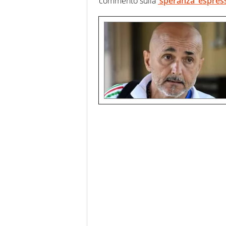
commento sulla
‘speranza’ espres