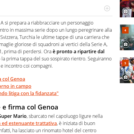
 il glossario del calcio in una nicchia di esperti, lui ne
a svista arbitrale né gli umori social del mondo delle
 A si prepara a riabbracciare un personaggio
ientro in massima serie dopo un lungo peregrinare alla
 Svizzera, Turchia le ultime tappe di una carriera che
maglie gloriose di squadroni ai vertici della Serie A,
1, prima di perdersi. Ora
è pronto a ripartire dal
 la prima tappa del suo sospirato rientro. Seguiranno
o e incontro coi compagni.
ma col Genoa
itorno in campo
do litiga con la fidanzata"
e e firma col Genoa
Super Mario
, sbarcato nel capoluogo ligure nella
 ed estenuante trattativa
, è iniziata di buon
nfatti, ha lasciato un rinomato hotel del centro