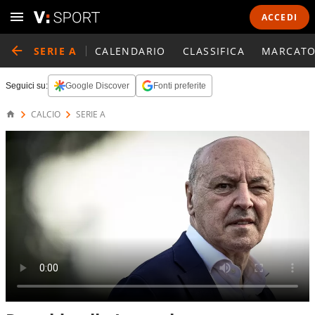
ACCEDI
SERIE A
CALENDARIO
CLASSIFICA
MARCATO
Seguici su:
Google Discover
Fonti preferite
CALCIO
SERIE A