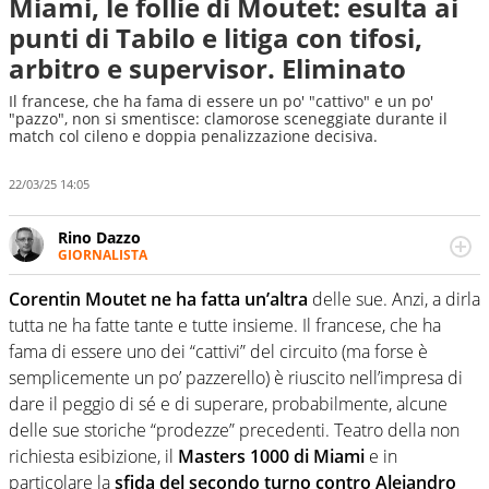
Miami, le follie di Moutet: esulta ai
punti di Tabilo e litiga con tifosi,
arbitro e supervisor. Eliminato
Il francese, che ha fama di essere un po' "cattivo" e un po'
"pazzo", non si smentisce: clamorose sceneggiate durante il
match col cileno e doppia penalizzazione decisiva.
22/03/25 14:05
Rino Dazzo
GIORNALISTA
Se mai ci fosse modo di traslare il glossario del calcio in
una nicchia di esperti, lui ne farebbe parte. Non si perde
Corentin Moutet ne ha fatta un’altra
delle sue. Anzi, a dirla
una svista arbitrale né gli umori social del mondo delle
tutta ne ha fatte tante e tutte insieme. Il francese, che ha
curve
fama di essere uno dei “cattivi” del circuito (ma forse è
semplicemente un po’ pazzerello) è riuscito nell’impresa di
dare il peggio di sé e di superare, probabilmente, alcune
delle sue storiche “prodezze” precedenti. Teatro della non
richiesta esibizione, il
Masters 1000 di Miami
e in
particolare la
sfida del secondo turno contro Alejandro