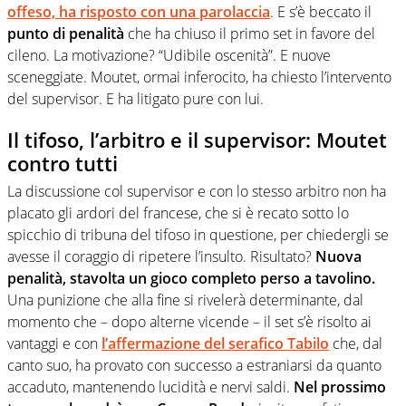
offeso, ha risposto con una parolaccia
. E s’è beccato il
punto di penalità
che ha chiuso il primo set in favore del
cileno. La motivazione? “Udibile oscenità”. E nuove
sceneggiate. Moutet, ormai inferocito, ha chiesto l’intervento
del supervisor. E ha litigato pure con lui.
Il tifoso, l’arbitro e il supervisor: Moutet
contro tutti
La discussione col supervisor e con lo stesso arbitro non ha
placato gli ardori del francese, che si è recato sotto lo
spicchio di tribuna del tifoso in questione, per chiedergli se
avesse il coraggio di ripetere l’insulto. Risultato?
Nuova
penalità, stavolta un gioco completo perso a tavolino.
Una punizione che alla fine si rivelerà determinante, dal
momento che – dopo alterne vicende – il set s’è risolto ai
vantaggi e con
l’affermazione del serafico Tabilo
che, dal
canto suo, ha provato con successo a estraniarsi da quanto
accaduto, mantenendo lucidità e nervi saldi.
Nel prossimo