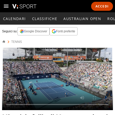
ACCEDI
CALENDARI
CLASSIFICHE
AUSTRALIAN OPEN
RO
Seguici su:
Google Discover
Fonti preferite
TENNIS