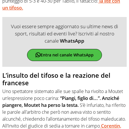
punteggio di 5-3 e 40-30 per Tabilo, il fattaccio:
la lite con
un tifoso.
Vuoi essere sempre aggiornato su ultime news di
sport, risultati ed eventi live? Iscriviti al nostro
canale
WhatsApp
Entra nel canale WhatsApp
L’insulto del tifoso e la reazione del
francese
Uno spettatore sistemato alle sue spalle ha rivolto a Moutet
un’espressione poco carina:
“Piangi, figlio di…”. Anziché
piangere, Moutet ha perso la testa.
S’è infuriato, ha riferito
le parole all’arbitro che però non aveva visto o sentito
alcunché, chiedendo l’allontanamento del tifoso maleducato.
All’invito del giudice di sedia a tornare in campo
Corentin,