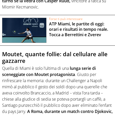
turno se la vedrà con Casper Ruud,
vincitore a fatica su
Miomir Kecmanovic.
Forse ti può interessare
ATP Miami, le partite di oggi:
orari e risultati in tempo reale.
Tocca a Berrettini e Zverev
Moutet, quante follie: dal cellulare alle
gazzarre
Quella di Miami è solo l’ultima di una
lunga serie di
sceneggiate con Moutet protagonista
. Giusto per
rinfrescare la memoria: durante un Challenger a Napoli
mimò al pubblico il gesto dei soldi dopo una querelle che
aveva coinvolto Brancaccio, a Madrid – vista l’ora tarda –
chiese alla giudice di sedia se poteva portargli un caffè, a
Santiago punzecchiò il pubblico dopo aver eliminato l’enfant
du pays Jarry.
A Roma, durante un match contro Djokovic,