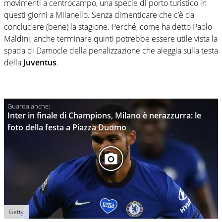
movimenti a centrocampo, una specie di porto turistico in
questi giorni a Milanello. Senza dimenticare che c’è da
concludere (bene) la stagione. Perché, come ha detto Paolo
Maldini, anche terminare quinti potrebbe essere utile vista la
spada di Damocle della penalizzazione che aleggia sulla testa
della
Juventus
.
Inter in finale di Champions, Milano è nerazzurra: le
foto della festa a Piazza Duomo
Getty